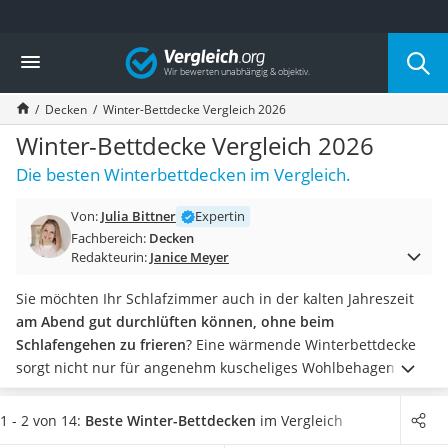
Die beliebtesten Vergleiche nach Kategorie
Vergleich
Wohnen
Matratzen-Topper
Decken
Winter-Bettdecke Vergleich 2026
Matratzen
Konferenzlautsprecher
Winter-Bettdecke Vergleich 2026
Tageslichtlampe
Die besten Winterbettdecken im Vergleich.
Badlüfter
Ergonomischer Bürostuhl
Von:
Julia Bittner
Expertin
Bürohocker
Fachbereich:
Decken
Außenleuchte mit Kamera
Redakteurin:
Janice Meyer
Ozongeneratoren
Akku-Tischlampe
Sie möchten Ihr Schlafzimmer auch in der kalten Jahreszeit
Konferenzmikrofon
am Abend gut durchlüften können, ohne beim
Klappmatratze
Schlafengehen zu frieren
? Eine wärmende Winterbettdecke
Duschkopf mit Kalkfilter
sorgt nicht nur für angenehm kuscheliges Wohlbehagen,
Aktenvernichter Sicherheitsstufe 4
sondern kann auch Ihre Schlafqualität nachhaltig verbessern.
Bettgitter
Machen Sie den Praxis-Test und wählen Sie jetzt aus unserer
1 - 2 von 14:
Beste Winter-Bettdecken
im Vergleich
Spannbettlaken
Vergleichstabelle eine besonders dicke Duo-Decke, wenn Sie