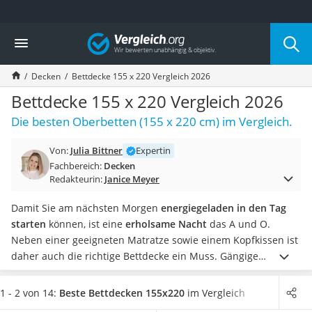
Die beliebtesten Vergleiche nach Kategorie
Vergleich
Wohnen
Matratzen-Topper
Decken
Bettdecke 155 x 220 Vergleich 2026
Matratzen
Konferenzlautsprecher
Bettdecke 155 x 220 Vergleich 2026
Tageslichtlampe
Die besten Oberbetten (155 x 220 cm) im Vergleich.
Badlüfter
Ergonomischer Bürostuhl
Von:
Julia Bittner
Expertin
Bürohocker
Fachbereich:
Decken
Außenleuchte mit Kamera
Redakteurin:
Janice Meyer
Ozongeneratoren
Akku-Tischlampe
Damit Sie am nächsten Morgen
energiegeladen in den Tag
Konferenzmikrofon
starten
können, ist eine
erholsame Nacht
das A und O.
Klappmatratze
Neben einer geeigneten Matratze sowie einem Kopfkissen ist
Duschkopf mit Kalkfilter
daher auch die richtige Bettdecke ein Muss.
Gängige
Aktenvernichter Sicherheitsstufe 4
155x220-cm-Bettdecken-Tests im Internet vergleichen
Bettgitter
Oberbetten, die sowohl
für das ganze Jahr
auch als auch
1 - 2 von 14:
Beste Bettdecken 155x220
im Vergleich
Spannbettlaken
saisonal für kalte oder warme Monate
verwendet werden