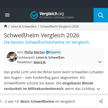
Die beliebtesten Vergleiche nach Kategorie
Vergleich
Baumarkt
Tresor feuerfest
Löten & Schweißen
Schweißhelm Vergleich 2026
Makita-Akku-Rasenmäher
Kappsäge
Schweißhelm Vergleich 2026
Smartes Türschloss
Die besten Schweißschutzhelme im Vergleich.
Akku-Rasentrimmer
Feuchtigkeitsmessgerät
Von:
Philip Merten
Experte
Split-Klimaanlage 2 Innengeräte
Fachbereich:
Löten & Schweißen
Pelletofen
Redakteur:
Georg B.
Bohrmaschine
Tiefbrunnenpumpe
Das grelle Licht und die Blitze beim beim Schweißen schaden
Fliesenschneider
den Augen – vom Funkenflug ganz abgesehen. Ein
Hochdruckreiniger
Schweißhelm schützt Sie davor. Die
eingebaute Blende
Doppelschleifer
verdunkelt im Millisekundenbereich
, wenn das Lichtbogen
Überwachungskamera
aufleuchtet. Dafür benötigt der Helm nur seine Solarzelle, in
Benzinrasenmäher mit Elektrostart
manchen Fällen werden aber auch Batterien eingesetzt.
1 - 2 von 14:
Beste Schweißhelme
im Vergleich
Akku-Laubsauger
Wählen Sie aus unserer Test- bzw. Vergleichstabelle jetzt ein