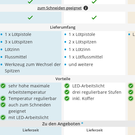
zum Schneiden geeignet
Lieferumfang
•
•
•
1 x Lötpistole
1 x Lötpistole
L
•
•
3 x Lötspitzen
2 x Lötspitzen
•
•
Lötzinn
1 x Lötzinn
•
•
Flussmittel
1 x Lötflussmittel
•
•
Werkzeug zum Wechsel der
und weitere
Spitzen
Vorteile
sehr hohe maximale
LED-Arbeitslicht
Arbeitstemperatur
drei regulierbare Stufen
Temperatur regulierbar
inkl. Koffer
auch zum Schneiden
geeignet
mit LED-Arbeitslicht
Zu den Angeboten
*
Lieferzeit
Lieferzeit