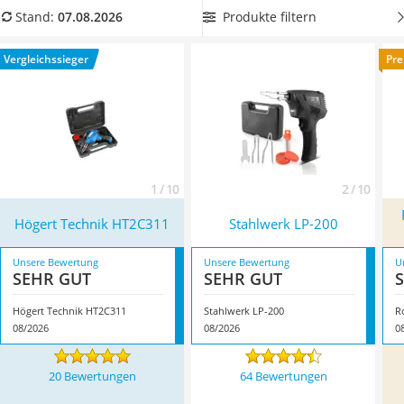
Löschdecke
Sie jetzt eine Lötpistole mit Drahtvorschub aus unserer
Produkte filtern
Stand:
07.08.2026
Multimeter
Vergleichstabelle, wenn Sie auf der Suche nach einem Gerät
Winterharte Palmen
sind, das sich einhändig bedienen lässt.
Überzeugt hat uns
Vergleichssieger
Pre
Gasdurchlauferhitzer
hier im August 2026 besonders das Modell
Högert Technik
Service
HT2C311
*
mit seinen Eigenschaften.
1 / 10
2 / 10
Högert Technik HT2C311
Stahlwerk LP-200
Unsere Bewertung
Unsere Bewertung
U
SEHR GUT
SEHR GUT
Högert Technik HT2C311
Stahlwerk LP-200
08/2026
08/2026
0
20 Bewertungen
64 Bewertungen