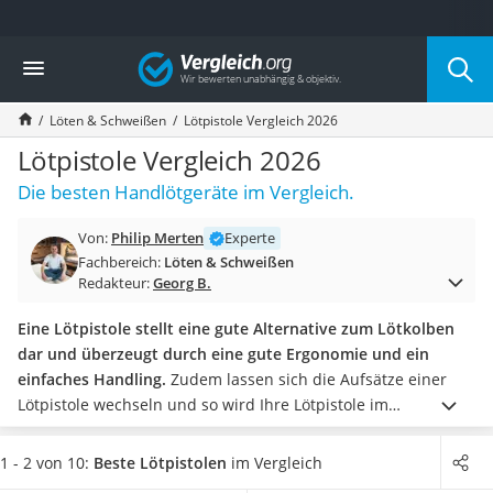
Die beliebtesten Vergleiche nach Kategorie
Vergleich
Baumarkt
Tresor feuerfest
Löten & Schweißen
Lötpistole Vergleich 2026
Makita-Akku-Rasenmäher
Kappsäge
Lötpistole Vergleich 2026
Smartes Türschloss
Die besten Handlötgeräte im Vergleich.
Akku-Rasentrimmer
Feuchtigkeitsmessgerät
Von:
Philip Merten
Experte
Split-Klimaanlage 2 Innengeräte
Fachbereich:
Löten & Schweißen
Pelletofen
Redakteur:
Georg B.
Bohrmaschine
Tiefbrunnenpumpe
Eine Lötpistole stellt eine gute Alternative zum Lötkolben
Fliesenschneider
dar und überzeugt durch eine gute Ergonomie und ein
Hochdruckreiniger
einfaches Handling.
Zudem lassen sich die Aufsätze einer
Doppelschleifer
Lötpistole wechseln und so wird Ihre Lötpistole im
Überwachungskamera
Handumdrehen zum Heißschneider.
Eine Lötpistole mit einer
Benzinrasenmäher mit Elektrostart
Aufheizdauer von maximal drei Minuten ist schnell
1 - 2 von 10:
Beste Lötpistolen
im Vergleich
Akku-Laubsauger
einsatzbereit und wird so Ihren Praxis-Test bestehen.
Wählen