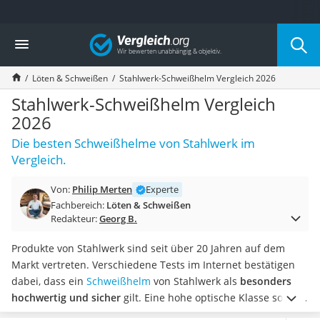
Die beliebtesten Vergleiche nach Kategorie
Vergleich
Baumarkt
Tresor feuerfest
Löten & Schweißen
Stahlwerk-Schweißhelm Vergleich 2026
Makita-Akku-Rasenmäher
Kappsäge
Stahlwerk-Schweißhelm Vergleich
Smartes Türschloss
2026
Akku-Rasentrimmer
Die besten Schweißhelme von Stahlwerk im
Feuchtigkeitsmessgerät
Vergleich.
Split-Klimaanlage 2 Innengeräte
Pelletofen
Von:
Philip Merten
Experte
Bohrmaschine
Fachbereich:
Löten & Schweißen
Tiefbrunnenpumpe
Redakteur:
Georg B.
Fliesenschneider
Hochdruckreiniger
Produkte von Stahlwerk sind seit über 20 Jahren auf dem
Doppelschleifer
Markt vertreten. Verschiedene Tests im Internet bestätigen
Überwachungskamera
dabei, dass ein
Schweißhelm
von Stahlwerk als
besonders
Benzinrasenmäher mit Elektrostart
hochwertig und sicher
gilt. Eine hohe optische Klasse sowie
Akku-Laubsauger
verschiedene Sensoren gewährleisten Ihren Schutz beim