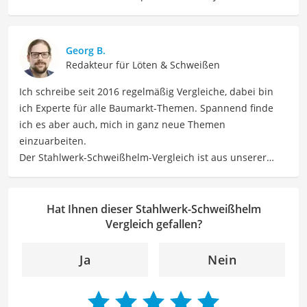
CNC Fräse komplett selbst gebaut, also konstruiert,
gefertigt und gebaut. Damit stellt er seitdem tolle und
individuelle Produkte aus Holz her. Außerdem setzt er
Georg B.
vom Fliesenlegen bis hin zu Pflaster- und Elektroarbeiten
Redakteur für Löten & Schweißen
viele verschiedene Projekte ums Haus um. Bisher hat er
Ich schreibe seit 2016 regelmäßig Vergleiche, dabei bin
u.a. eine Werkstatt, ein Mikrozementbad und eine
ich Experte für alle Baumarkt-Themen. Spannend finde
Terrasse mit Drainagemörtel umgebaut, Trockenbau und
ich es aber auch, mich in ganz neue Themen
Elektroarbeit umgesetzt sowie eigene Möbel gebaut und
einzuarbeiten.
gestaltet. Philip bringt sein technisches und
Der Stahlwerk-Schweißhelm-Vergleich ist aus unserer
handwerkliches Verständnis zusammen und arbeitet sich
Sicht besonders empfehlenswert für
Schweißer
und
auch gern in neue Themen ein.
Handwerker
.
Der Stahlwerk-Schweißhelm-Vergleich ist aus unserer
Hat Ihnen dieser Stahlwerk-Schweißhelm
Sicht besonders empfehlenswert für
Schweißer
und
Vergleich gefallen?
Handwerker
.
Ja
Nein