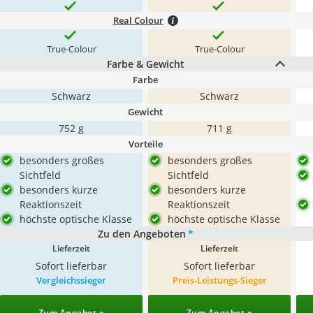
Real Colour
True-Colour
True-Colour
Farbe & Gewicht
Farbe
Schwarz
Schwarz
Gewicht
752 g
711 g
Vorteile
besonders großes
besonders großes
Sichtfeld
Sichtfeld
besonders kurze
besonders kurze
Reaktionszeit
Reaktionszeit
höchste optische Klasse
höchste optische Klasse
Zu den Angeboten
*
Lieferzeit
Lieferzeit
Sofort lieferbar
Sofort lieferbar
Vergleichssieger
Preis-Leistungs-Sieger
Zum Angebot »
Zum Angebot »