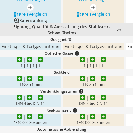
mehr anzeigen
mehr anzeigen
Preis­vergleich
Preis­vergleich
Ratenzahlung
Eignung, Qualität & Ausstattung des Stahlwerk-
Schweißhelms
Geeignet für
Einsteiger & Fortgeschrittene
Einsteiger & Fortgeschrittene
Ei
Optische Klasse
1 | 1 | 1 | 1
1 | 1 | 1 | 1
Sichtfeld
116 x 81 mm
116 x 81 mm
Verdunklungsstufen
DIN 4 bis DIN 14
DIN 4 bis DIN 14
Reaktionszeit
1/40.000 Sekunden
1/40.000 Sekunden
Automatische Abblendung