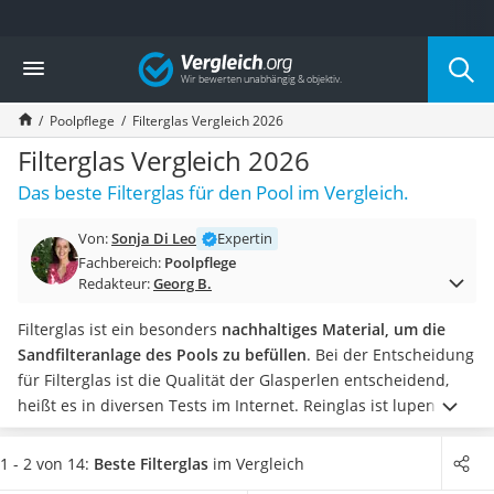
Die beliebtesten Vergleiche nach Kategorie
Vergleich
Baumarkt
Tresor feuerfest
Poolpflege
Filterglas Vergleich 2026
Makita-Akku-Rasenmäher
Kappsäge
Filterglas Vergleich 2026
Smartes Türschloss
Das beste Filterglas für den Pool im Vergleich.
Akku-Rasentrimmer
Feuchtigkeitsmessgerät
Von:
Sonja Di Leo
Expertin
Split-Klimaanlage 2 Innengeräte
Fachbereich:
Poolpflege
Pelletofen
Redakteur:
Georg B.
Bohrmaschine
Tiefbrunnenpumpe
Filterglas ist ein besonders
nachhaltiges Material, um die
Fliesenschneider
Sandfilteranlage des Pools zu befüllen
. Bei der Entscheidung
Hochdruckreiniger
für Filterglas ist die Qualität der Glasperlen entscheidend,
Doppelschleifer
heißt es in diversen Tests im Internet.
Reinglas ist lupenrein
Überwachungskamera
und unbenutzt, eine feine Körnung sorgt für eine besonders
Benzinrasenmäher mit Elektrostart
hohe Reinigungsleistung und auch die Glasform ist
1 - 2 von 14:
Beste Filterglas
im Vergleich
Akku-Laubsauger
entscheidend: Wählen Sie aus unserer Vergleichstabelle