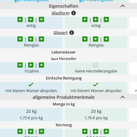
Eigenschaften
Glasform
eckig
eckig
Glasart
Reinglas
Reinglas
Lebensdauer
laut Hersteller
10 Jahre
keine Herstellerangabe
Einfache Reinigung
mit klarem Wasser abspülen
mit klarem Wasser abspülen
allgemeine Produktmerkmale
Menge in kg
20 kg
20 kg
1,75 € pro kg
1,76 € pro kg
Körnung