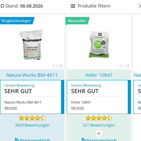
Löschdecke
eckiges Filterglas. Das hat eine bessere Filterleistung
als
Produkte filtern
Stand:
08.08.2026
Multimeter
rundes Filterglas. Überzeugt hat uns hier im August 2026
Winterharte Palmen
besonders das Modell
Nature Works BM-4611
*
mit seinen
Vergleichssieger
Bestseller
Gasdurchlauferhitzer
Eigenschaften.
Service
1 / 14
2 / 14
Nature Works BM-4611
Höfer ‎10847
Nat
Unsere Bewertung
Unsere Bewertung
U
SEHR GUT
SEHR GUT
Nature Works BM-4611
Höfer ‎10847
N
08/2026
08/2026
0
3428 Bewertungen
321 Bewertungen
mehr anzeigen
Preis­vergleich
Preis­vergleich