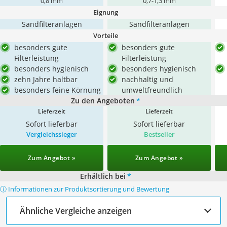
0,8 mm
0,7-1,3 mm
Eignung
Sandfilteranlagen
Sandfilteranlagen
Vorteile
besonders gute
besonders gute
Filterleistung
Filterleistung
besonders hygienisch
besonders hygienisch
zehn Jahre haltbar
nachhaltig und
besonders feine Körnung
umweltfreundlich
Zu den Angeboten
*
Lieferzeit
Lieferzeit
Sofort lieferbar
Sofort lieferbar
Vergleichssieger
Bestseller
Zum Angebot »
Zum Angebot »
Erhältlich bei
*
ⓘ Informationen zur Produktsortierung und Bewertung
Ähnliche Vergleiche anzeigen