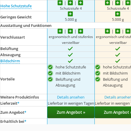
Hohe Schutzstufe
Schutzstufe 4
Schutzstufe 4
Geringes Gewicht
5.000 g
5.000 g
Ausstattung und Funktionen
ergonomisch und stufenlos
ergonomisch und stu
Verschlussart
verstellbar
verstellbar
Belüftung
Absaugung
Bildschirm
hohe Schutzstufe
hohe Schutzstu
mit Bildschirm
mit Bildschirm
Vorteile
Belüftung und
Belüftung und
Absaugung
Absaugung
Weitere Produktinfos
Details ansehen
Details ansehe
Lieferzeit
*
Lieferbar in wenigen Tagen
Lieferbar in wenigen
Zum Angebot »
Zum Angebot 
Zum Angebot
*
Erhältlich bei
*