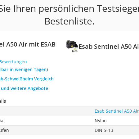
ie Ihren persönlichen Testsiege
Bestenliste.
el A50 Air mit ESAB
Esab Sentinel A50 A
 Bewertungen
ferbar in wenigen Tagen
)
sab-Schweißhelm Vergleich
h und weitere Angebote
ils
Esab Sentinel A50 Ai
ial
Nylon
ufen
DIN 5–13