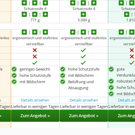
Schutzstufe 4
Schutzstufe 4
Schutzs
771 g
5.000 g
1.81
fenlos
ergonomisch und stufenlos
ergonomisch und stufenlos
ergonomisch u
verstellbar
verstellbar
verstel
fe
geringes Gewicht
hohe Schutzstufe
gute
Verdunklu
hohe Schutzstufe
mit Bildschirm
robustes 
mit Bildschirm
Belüftung und
hohe Schu
Absaugung
mit Bilds
n
Details ansehen
Details ansehen
Details 
 Tagen
Lieferbar in wenigen Tagen
Lieferbar in wenigen Tagen
Lieferbar in w
»
Zum Angebot »
Zum Angebot »
Zum Ang