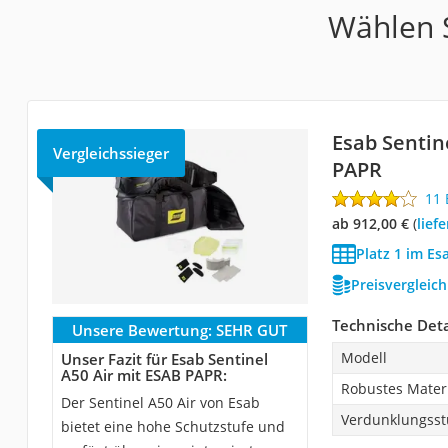
Wählen S
Esab Sentin
Vergleichssieger
PAPR
11
ab 912,00 €
(
Lie
Platz 1 im E
Preisvergleic
Technische Deta
Unsere Bewertung:
SEHR GUT
Modell
Unser Fazit für Esab Sentinel
A50 Air mit ESAB PAPR:
Robustes Mater
Der Sentinel A50 Air von Esab
Verdunklungsst
bietet eine hohe Schutzstufe und