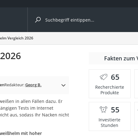
ergleiche nach Kategorie
elm Vergleich 2026
 2026
nmäher
Fakten zum 
s
65
er
en
Redakteur:
Georg B.
Recherchierte
Produkte
gerät
ißen in allen Fällen dazu. Er
2 Innengeräte
55
gängigen Tests im Internet
icht aus, sodass Ihr Nacken nicht
Investierte
Stunden
e
hweißhelm mit hoher