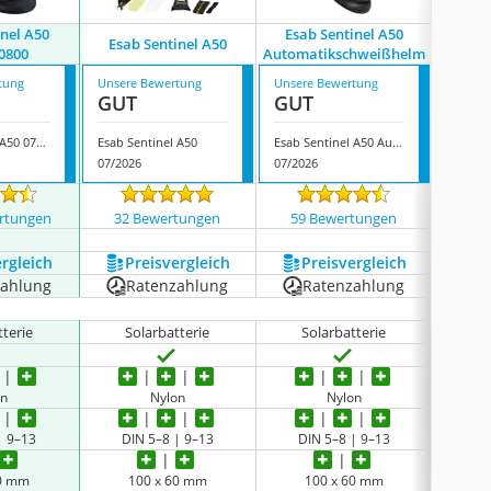
inel A50
Esab Sentinel A50
Esa
Esab Sentinel A50
0800
Automatikschweißhelm
0
tung
Unsere Bewertung
Unsere Bewertung
Unsere
GUT
GUT
GUT
Esab Sentinel A50 0700000800
Esab Sentinel A50
Esab Sentinel A50 Automatikschweißhelm
07/2026
07/2026
07/202
rtungen
32 Bewertungen
59 Bewertungen
438
ergleich
Preis­vergleich
Preis­vergleich
P
zahlung
Ratenzahlung
Ratenzahlung
tterie
Solarbatterie
Solarbatterie
on
Nylon
Nylon
| 9–13
DIN 5–8 | 9–13
DIN 5–8 | 9–13
60 mm
100 x 60 mm
100 x 60 mm
1