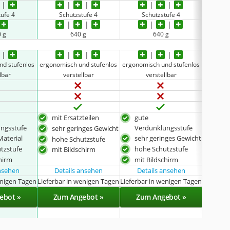
tufe 4
Schutzstufe 4
Schutzstufe 4
S
0 g
640 g
640 g
nd stufenlos
ergonomisch und stufenlos
ergonomisch und stufenlos
ergonom
lbar
verstellbar
verstellbar
mit Ersatzteilen
gute
ger
ngsstufe
Verdunklungsstufe
sehr geringes Gewicht
hoh
Material
sehr geringes Gewicht
hohe Schutzstufe
mit 
tzstufe
hohe Schutzstufe
mit Bildschirm
chirm
mit Bildschirm
ansehen
Details ansehen
Details ansehen
Det
enigen Tagen
Lieferbar in wenigen Tagen
Lieferbar in wenigen Tagen
Lieferba
ebot »
Zum Angebot »
Zum Angebot »
Zu