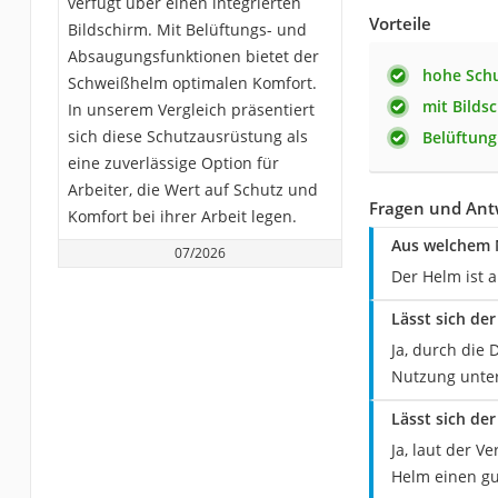
verfügt über einen integrierten
Vorteile
Bildschirm. Mit Belüftungs- und
Absaugungsfunktionen bietet der
hohe Schu
Schweißhelm optimalen Komfort.
mit Bilds
In unserem Vergleich präsentiert
sich diese Schutzausrüstung als
Belüftun
eine zuverlässige Option für
Arbeiter, die Wert auf Schutz und
Fragen und Antw
Komfort bei ihrer Arbeit legen.
Aus welchem M
07/2026
Der Helm ist a
Lässt sich de
Ja, durch die 
Nutzung unter
Lässt sich de
Ja, laut der V
Helm einen gut