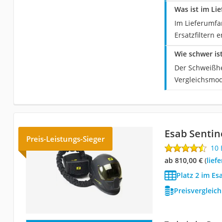
Was ist im Li
Im Lieferumfa
Ersatzfiltern 
Wie schwer is
Der Schweißhe
Vergleichsmod
Esab Sentin
Preis-Leistungs-Sieger
10
ab 810,00 €
(
Lie
Platz 2 im E
Preisvergleic