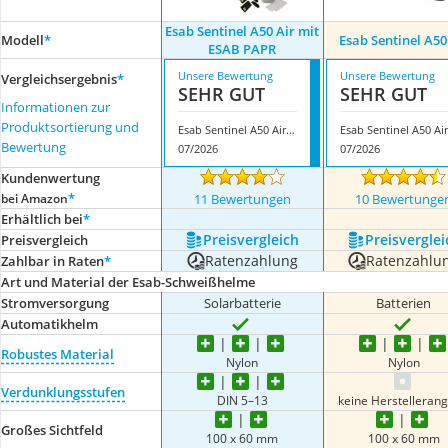
Esab Sentinel A50 Air mit
Modell
*
Esab Sentinel A50
ESAB PAPR
Unsere Bewertung
Unsere Bewertung
Vergleichsergebnis
*
SEHR GUT
SEHR GUT
Informationen zur
Produktsortierung und
Esab Sentinel A50 Air mit ESAB PAPR
Esab Sentinel A50 Air
Bewertung
07/2026
07/2026
Kundenwertung
*
bei Amazon
11 Bewertungen
10 Bewertunge
Erhältlich bei
*
Preis­vergleich
Preis­verglei
Preis­vergleich
Ratenzahlung
Ratenzahlu
Zahlbar in Raten
*
Art und Material der Esab-Schweißhelme
Stromversorgung
Solarbatterie
Batterien
Automatikhelm
Robustes Material
Nylon
Nylon
Verdunklungsstufen
DIN 5–13
keine Herstelleran
Großes Sichtfeld
100 x 60 mm
100 x 60 mm