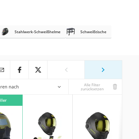
Stahlwerk-Schweißhelme
Schweißtische
Alle Filter
eren nach
zurücksetzen
ller