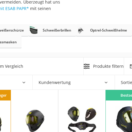
 vermeiden. Überzeugt hat uns
mit ESAB PAPR
*
mit seinen
r
weißerschürze
Schweißerbrillen
Optrel-Schweißhelme
mera
mit Elektrostart
issmasken
m Vergleich
Produkte filtern
en
Kundenwertung
Sorti
zer
eger
Bestse