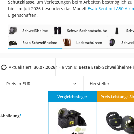
Schutzklasse
, um Verletzungen beim Arbeiten bestmöglich zu
Fliesenschneider
hier im Juli 2026 besonders das Modell
Esab Sentinel A50 Air 
Hochdruckreinige
Eigenschaften.
Doppelschleifer
Schweißhelme
Schweißerhandschuhe
Sch
Überwachungska
Benzinrasenmäher 
Esab-Schweißhelme
Lederschürzen
Schwe
Akku-Laubsauger
Löschdecke
Aktualisiert:
30.07.2026
1 - 8 von 9:
Beste Esab-Schweißhelme
i
Multimeter
Winterharte Palm
Preis in EUR
Hersteller
Gasdurchlauferhit
Vergleichssieger
Preis-Leistungs-Si
Service
Abbildung
*