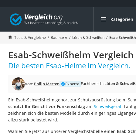
Kategorien
Die beliebtesten V
Baumarkt
Tests & Vergleiche
Baumarkt
Löten & Schweißen
Esab-Schweißh
Tresor feuerfest
Esab-Schweißhelm Vergleich
Makita-Akku-Rase
Kappsäge
Die besten Esab-Helme im Vergleich.
Smartes Türschlos
Akku-Rasentrimm
Fachbereich:
Löten & Schweiß
Von:
Philip Merten
Experte
Feuchtigkeitsmess
Ein Esab-Schweißhelm gehört zur Schutzausrüstung beim Schwe
Split-Klimaanlage 
schützt Ihr Gesicht vor Funkenschlag
am
Schweißgerät
. Laut 
Pelletofen
zeichnen sich die besten Modelle durch ein geringes Eigengew
allzu stark belastet wird.
Bohrmaschine
Tiefbrunnenpump
Wählen Sie jetzt aus unserer Vergleichstabelle
einen Esab-Sc