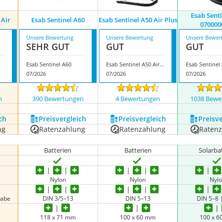
Esab Sent
 Air
Esab Sentinel A60
Esab Sentinel A50 Air Plus
070000
Unsere Bewertung
Unsere Bewertung
Unsere Bewer
SEHR GUT
GUT
GUT
Esab Sentinel A60
Esab Sentinel A50 Air Plus
07/2026
07/2026
07/2026
n
390 Bewertungen
4 Bewertungen
1038 Bewe
ch
Preis­vergleich
Preis­vergleich
Preis­v
ng
Ratenzahlung
Ratenzahlung
Raten
Batterien
Batterien
Solarba
Nylon
Nylon
Nyl
gabe
DIN 3/5–13
DIN 5–13
DIN 5–8 
118 x 71 mm
100 x 60 mm
100 x 