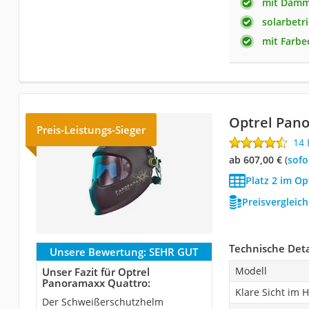
mit Dämm
solarbetr
mit Farbec
Optrel Pan
Preis-Leistungs-Sieger
14
ab 607,00 €
(
Sof
Platz 2 im O
Preisvergleic
Technische Deta
Unsere Bewertung:
SEHR GUT
Modell
Unser Fazit für Optrel
Panoramaxx Quattro:
Klare Sicht im 
Der Schweißerschutzhelm