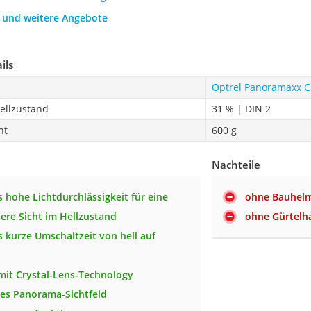
h und weitere Angebote
ils
Optrel Panoramaxx C
Hellzustand
31 % | DIN 2
ht
600 g
Nachteile
 hohe Lichtdurchlässigkeit für eine
ohne Bauhel
ere Sicht im Hellzustand
ohne Gürtelh
 kurze Umschaltzeit von hell auf
 mit Crystal-Lens-Technology
es Panorama-Sichtfeld