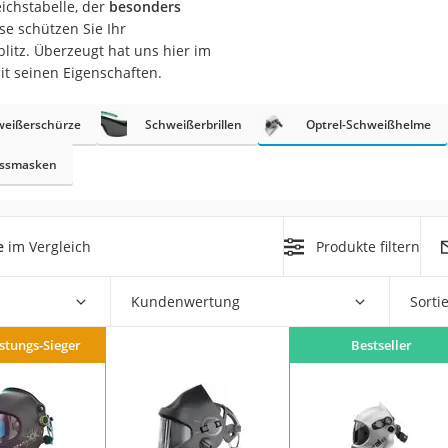
ichstabelle, der
besonders
se schützen Sie Ihr
r
litz. Überzeugt hat uns hier im
it seinen Eigenschaften.
mera
weißerschürze
Schweißerbrillen
Optrel-Schweißhelme
mit Elektrostart
issmasken
e
im Vergleich
Produkte filtern
en
zer
Kundenwertung
Sorti
istungs-Sieger
Bestseller