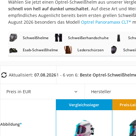
Wählen Sie jetzt einen Optrel-Schweißhelm aus unserer Vergle
Fliesenschneider
schnell von hell auf dunkel umschaltet
. Auf diese Art und Wei
Hochdruckreinige
empfindliches Augenlicht bereits beim ersten grellen Schweißb
August 2026 besonders das Modell
Optrel Panoramaxx CLT
*
m
Doppelschleifer
Überwachungska
Schweißhelme
Schweißerhandschuhe
Sch
Benzinrasenmäher 
Esab-Schweißhelme
Lederschürzen
Schwe
Akku-Laubsauger
Löschdecke
Multimeter
Aktualisiert:
07.08.2026
1 - 6 von 6:
Beste Optrel-Schweißhelm
Winterharte Palm
Preis in EUR
Hersteller
Gasdurchlauferhit
Service
Vergleichssieger
Preis-Le
Abbildung
*