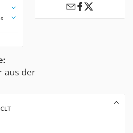
me
e:
r aus der
 CLT