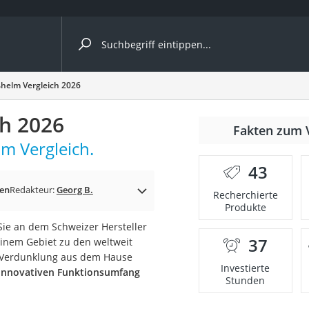
ergleiche nach Kategorie
helm Vergleich 2026
h 2026
nmäher
Fakten zum 
m Vergleich.
s
43
er
en
Redakteur:
Georg B.
Recherchierte
Produkte
gerät
e an dem Schweizer Hersteller
2 Innengeräte
37
inem Gebiet zu den weltweit
 Verdunklung aus dem Hause
Investierte
innovativen Funktionsumfang
Stunden
e