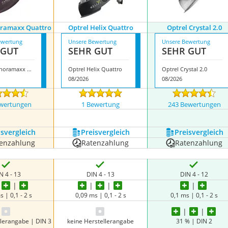
oramaxx Quattro
Optrel Helix Quattro
Optrel Crystal 2.0
ewertung
Unsere Bewertung
Unsere Bewertung
 GUT
SEHR GUT
SEHR GUT
Optrel Panoramaxx Quattro
Optrel Helix Quattro
Optrel Crystal 2.0
08/2026
08/2026
wertungen
1 Bewertung
243 Bewertungen
s­vergleich
Preis­vergleich
Preis­vergleich
enzahlung
Ratenzahlung
Ratenzahlung
N 4 - 13
DIN 4 - 13
DIN 4 - 12
s | 0,1 - 2 s
0,09 ms | 0,1 - 2 s
0,1 ms | 0,1 - 2 s
llerangabe | DIN 3
keine Herstellerangabe
31 % | DIN 2