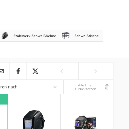
Stahlwerk-Schweißhelme
Schweißtische
Alle Filter
eren nach
zurücksetzen