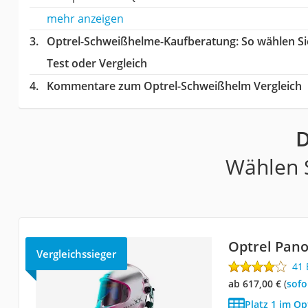
mehr anzeigen
Optrel-Schweißhelme-Kaufberatung
: So wählen S
Test oder Vergleich
Kommentare zum Optrel-Schweißhelm Vergleich
D
Wählen S
Optrel Pan
Vergleichssieger
41
ab 617,00 €
(
Sof
Platz 1 im O