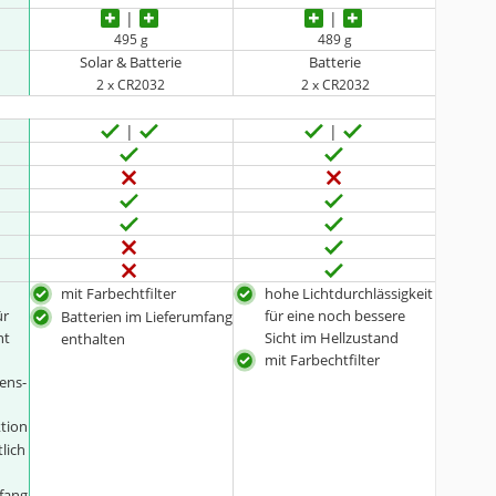
495 g
489 g
Solar & Batterie
Batterie
2 x CR2032
2 x CR2032
mit Farbechtfilter
hohe Lichtdurchlässigkeit
ür
für eine noch bessere
Batterien im Lieferumfang
ht
Sicht im Hellzustand
enthalten
mit Farbechtfilter
Lens-
tion
tlich
mfang