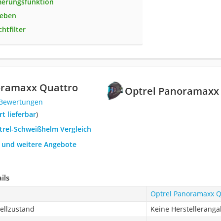
erungsfunktion
ieben
htfilter
oramaxx Quattro
Optrel Panoramaxx
 Bewertungen
ort lieferbar
)
ptrel-Schweißhelm Vergleich
h und weitere Angebote
ils
Optrel Panoramaxx Q
Hellzustand
Keine Herstelleranga