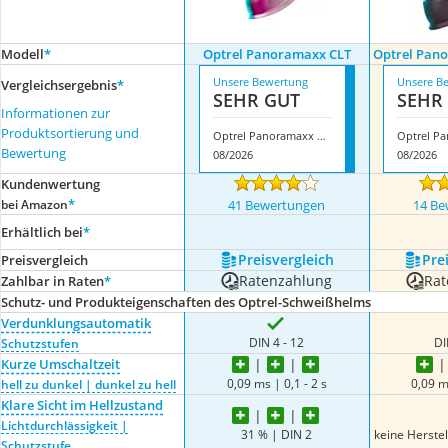
Modell
*
Optrel Panoramaxx CLT
Optrel Pan
Unsere Bewertung
Unsere B
Vergleichsergebnis
*
SEHR GUT
SEHR
Informationen zur
Produktsortierung und
Optrel Panoramaxx CLT
Bewertung
08/2026
08/2026
Kundenwertung
*
bei Amazon
41 Bewertungen
14 Be
Erhältlich bei
*
Preis­vergleich
Prei
Preis­vergleich
Ratenzahlung
Rat
Zahlbar in Raten
*
Schutz- und Produkteigenschaften des Optrel-Schweißhelms
Verdunklungsautomatik
DIN 4 - 12
DI
Schutzstufen
Kurze Umschaltzeit
0,09 ms | 0,1 - 2 s
0,09 m
hell zu dunkel | dunkel zu hell
Klare Sicht im Hellzustand
Lichtdurchlässigkeit |
31 % | DIN 2
keine Herste
Schutzstufe