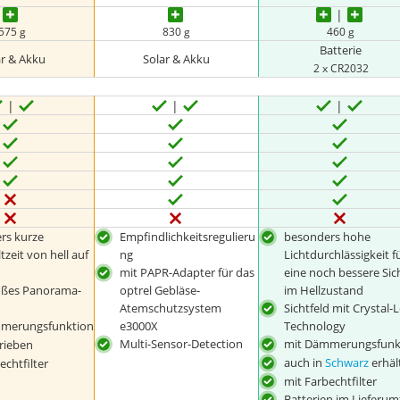
575 g
830 g
460 g
Batterie
ar & Akku
Solar & Akku
2 x CR2032
rs kurze
Empfindlichkeitsregulieru
besonders hohe
zeit von hell auf
ng
Lichtdurchlässigkeit f
mit PAPR-Adapter für das
eine noch bessere Sic
oßes Panorama-
optrel Gebläse-
im Hellzustand
d
Atemschutzsystem
Sichtfeld mit Crystal-
merungsfunktion
e3000X
Technology
Multi-Sensor-Detection
mit Dämmerungsfunk
rieben
auch in
Schwarz
erhäl
echtfilter
mit Farbechtfilter
Batterien im Lieferu