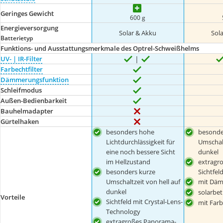
Geringes Gewicht
600 g
Energieversorgung
Solar & Akku
Sol
Batterietyp
Funktions- und Ausstattungsmerkmale des Optrel-Schweißhelms
UV- | IR-Filter
Farbechtfilter
Dämmerungsfunktion
Schleifmodus
Außen-Bedienbarkeit
Bauhelmadapter
Gürtelhaken
besonders hohe
besonde
Lichtdurchlässigkeit für
Umschalt
eine noch bessere Sicht
dunkel
im Hellzustand
extragr
besonders kurze
Sichtfel
Umschaltzeit von hell auf
mit Däm
dunkel
solarbet
Vorteile
Sichtfeld mit Crystal-Lens-
mit Farb
Technology
extragroßes Panorama-