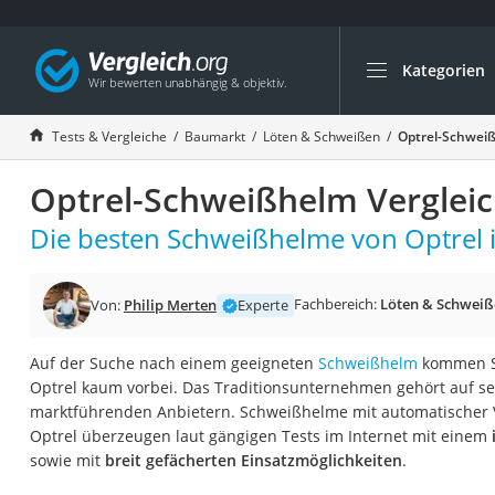
Kategorien
Die beliebtesten V
Baumarkt
Tests & Vergleiche
Baumarkt
Löten & Schweißen
Optrel-Schweiß
Tresor feuerfest
Optrel-Schweißhelm Vergleic
Makita-Akku-Rase
Kappsäge
Die besten Schweißhelme von Optrel i
Smartes Türschlos
Akku-Rasentrimm
Fachbereich:
Löten & Schweiß
Von:
Philip Merten
Experte
Feuchtigkeitsmess
Auf der Suche nach einem geeigneten
Schweißhelm
kommen Si
Split-Klimaanlage 
Optrel kaum vorbei. Das Traditionsunternehmen gehört auf se
Pelletofen
marktführenden Anbietern. Schweißhelme mit automatischer
Optrel überzeugen laut gängigen Tests im Internet mit einem
Bohrmaschine
sowie mit
breit gefächerten Einsatzmöglichkeiten
.
Tiefbrunnenpump