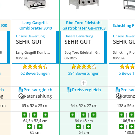
Lang Gasgrill-
Bbq-Toro Edelstahl
4908
Schickling Pr
Kombibräter 3040
Gastrobräter GB-K1103
Unsere Bewertung
Unsere Bewertung
Unsere Bewer
SEHR GUT
SEHR GUT
SEHR G
8
Lang Gasgrill-Kombibräter 3040
Bbq-Toro Edelstahl Gastrobräter GB-K1103
Schickling Prof
08/2026
08/2026
08/2026
n
62 Bewertungen
384 Bewertungen
5 Bewer
mehr anzeigen
ch
Preis­vergleich
Preis­vergleich
Preis­v
ng
Ratenzahlung
Raten
0 cm
65 x 52 x 25 cm
64 x 52 x 27 cm
138 x 56 
64,5 x 52,4 cm
64 x 48 cm
106,5 x
65 cm
64 cm
138,0