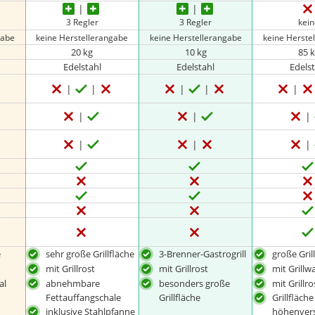
3 Regler
3 Regler
kei
gabe
keine Herstellerangabe
keine Herstellerangabe
keine Herste
20 kg
10 kg
85 
Edelstahl
Edelstahl
Edels
e
sehr große Grillfläche
3-Brenner-Gastrogrill
große Gril
mit Grillrost
mit Grillrost
mit Grill
al
abnehmbare
besonders große
mit Grillro
Fettauffangschale
Grillfläche
Grillfläche
inklusive Stahlpfanne
höhenvers