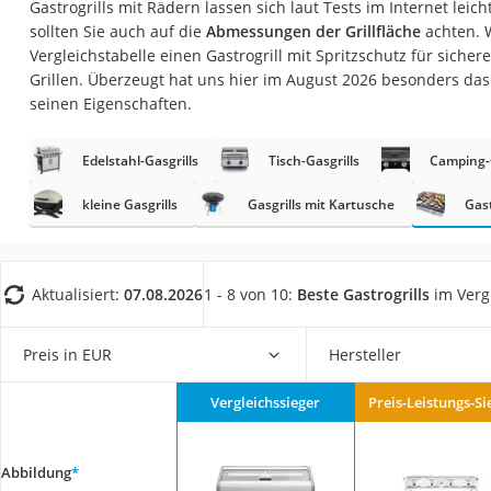
Gastrogrills mit Rädern lassen sich laut Tests im Internet leic
Fliesenschneider
sollten Sie auch auf die
Abmessungen der Grillfläche
achten. 
Hochdruckreinige
Vergleichstabelle einen Gastrogrill mit Spritzschutz für siche
Grillen. Überzeugt hat uns hier im August 2026 besonders da
Doppelschleifer
seinen Eigenschaften.
Überwachungska
Benzinrasenmäher 
Edelstahl-Gasgrills
Tisch-Gasgrills
Camping-G
Akku-Laubsauger
kleine Gasgrills
Gasgrills mit Kartusche
Gast
Löschdecke
Multimeter
Aktualisiert:
07.08.2026
1 - 8 von 10:
Beste Gastrogrills
im Verg
Winterharte Palm
Gasdurchlauferhit
Preis in EUR
Hersteller
Service
Vergleichssieger
Preis-Leistungs-Si
Abbildung
*