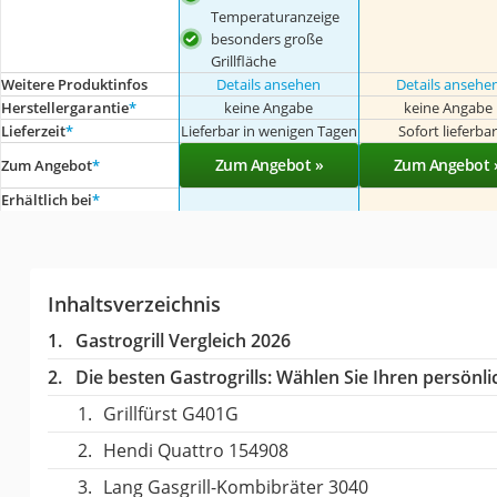
Temperaturanzeige
besonders große
Grillfläche
Weitere Produktinfos
Details ansehen
Details ansehe
Herstellergarantie
*
keine Angabe
keine Angabe
Lieferzeit
*
Lieferbar in wenigen Tagen
Sofort lieferba
Zum Angebot »
Zum Angebot 
Zum Angebot
*
Erhältlich bei
*
Inhaltsverzeichnis
Gastrogrill Vergleich 2026
Die besten Gastrogrills:
Wählen Sie Ihren persönlic
Grillfürst G401G
Hendi Quattro 154908
Lang Gasgrill-Kombibräter 3040