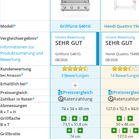
Modell
*
Grillfürst G401G
Hendi Quattro 15
Unsere Bewertung
Unsere Bewertung
Vergleichsergebnis
*
SEHR GUT
SEHR GUT
Informationen zur
Produktsortierung und
Grillfürst G401G
Hendi Quattro 15490
Bewertung
08/2026
08/2026
Kundenwertung
*
bei Amazon
3 Bewertungen
14 Bewertunge
Erhältlich bei
*
mehr anzeigen
Preis­vergleich
Preis­verglei
Preis­vergleich
Ratenzahlung
Ratenzahlu
Zahlbar in Raten
*
Abmessungen
74 x 54 x 49 cm
127,0 x 52,5 x 84,
B x T x H
Grillfläche
73,5 x 51,8 cm
50 x 48 cm
B x T
Grillbreite
74 cm
127,0 cm