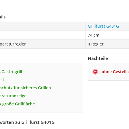
ils
Grillfürst G401G
74 cm
peraturregler
4 Regler
Nachteile
-Gastrogrill
ohne Gestell
ost
schutz für sicheres Grillen
eraturanzeige
 große Grillfläche
orten zu Grillfürst G401G