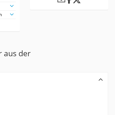
h
r aus der