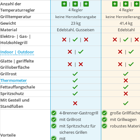
Anzahl der
4 Regler
4 Regler
Temperaturregler
Grilltemperatur
keine Herstellerangabe
keine Herstelleran
Gewicht
23 kg
41,4 kg
Material
Edelstahl, Gusseisen
Edelstahl
Elektro- | Gas- |
Holzkohlegrill
Indoor | Outdoor
Glatte | geriffelte
Grilloberfläche
Grillrost
Thermometer
Fettauffangschale
Spritzschutz
Mit Gestell und
Standfüßen
4-Brenner-Gastrogrill
große Grillfläch
mit Grillrost
mit Grillwagen
mit Spritzschutz für
robustes Materi
sicheres Grillen
Vorteile
mit