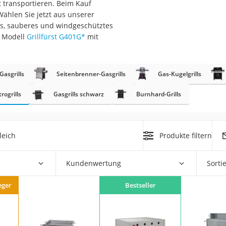
ht transportieren. Beim Kauf
Wählen Sie jetzt aus unserer
r
res, sauberes und windgeschütztes
s Modell
Grillfürst G401G
*
mit
mera
mit Elektrostart
asgrills
Seitenbrenner-Gasgrills
Gas-Kugelgrills
rogrills
Gasgrills schwarz
Burnhard-Grills
leich
Produkte filtern
en
zer
Kundenwertung
Sorti
eger
Bestseller