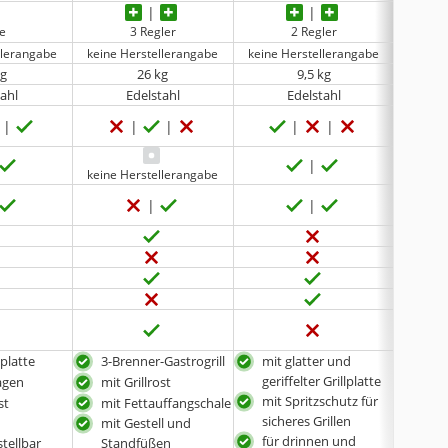
ne
3 Regler
2 Regler
bi
llerangabe
keine Herstellerangabe
keine Herstellerangabe
kg
26 kg
9,5 kg
tahl
Edelstahl
Edelstahl
keine Herstellerangabe
lplatte
3-Brenner-Gastrogrill
mit glatter und
mit 
geriffelter Grillplatte
wagen
mit Grillrost
mit 
mit Spritzschutz für
sich
st
mit Fettauffangschale
sicheres Grillen
sehr
mit Gestell und
für drinnen und
auc
tellbar
Standfüßen