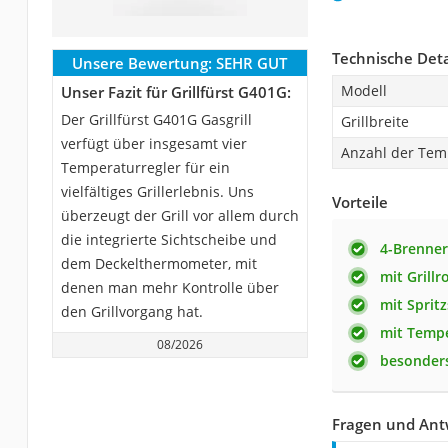
Technische Deta
Unsere Bewertung:
SEHR GUT
Modell
Unser Fazit für Grillfürst G401G:
Der Grillfürst G401G Gasgrill
Grillbreite
verfügt über insgesamt vier
Anzahl der Tem
Temperaturregler für ein
vielfältiges Grillerlebnis. Uns
Vorteile
überzeugt der Grill vor allem durch
die integrierte Sichtscheibe und
4-Brenner
dem Deckelthermometer, mit
mit Grillr
denen man mehr Kontrolle über
mit Spritz
den Grillvorgang hat.
mit Temp
08/2026
besonders
Fragen und Antw