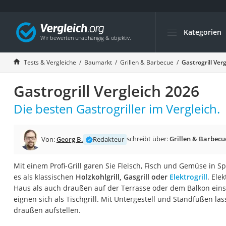
Kategorien
Die beliebtesten V
Baumarkt
Tests & Vergleiche
Baumarkt
Grillen & Barbecue
Gastrogrill Ver
Tresor feuerfest
Gastrogrill Vergleich 2026
Makita-Akku-Rase
Kappsäge
Die besten Gastrogriller im Vergleich.
Smartes Türschlos
Akku-Rasentrimm
schreibt über:
Grillen & Barbecu
Von:
Georg B.
Redakteur
Feuchtigkeitsmess
Mit einem Profi-Grill garen Sie Fleisch, Fisch und Gemüse in Spi
Split-Klimaanlage 
es als klassischen
Holzkohlgrill, Gasgrill oder
Elektrogrill
. Ele
Pelletofen
Haus als auch draußen auf der Terrasse oder dem Balkon einse
eignen sich als Tischgrill. Mit Untergestell und Standfüßen las
Bohrmaschine
draußen aufstellen.
Tiefbrunnenpump