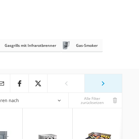
Gasgrills mit Infrarotbrenner
Gas-Smoker
Alle Filter
eren nach
zurücksetzen