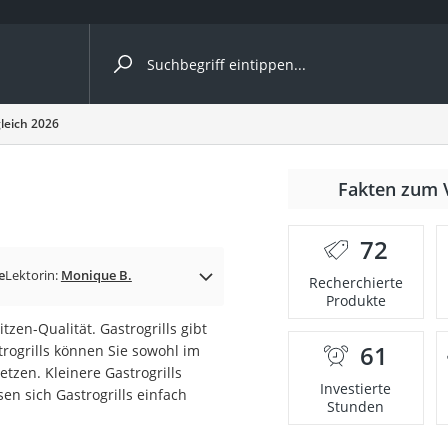
ergleiche nach Kategorie
gleich 2026
nmäher
Fakten zum 
s
72
er
e
Lektorin:
Monique B.
Recherchierte
Produkte
gerät
tzen-Qualität. Gastrogrills gibt
2 Innengeräte
61
ktrogrills können Sie sowohl im
tzen. Kleinere Gastrogrills
Investierte
sen sich Gastrogrills einfach
Stunden
e