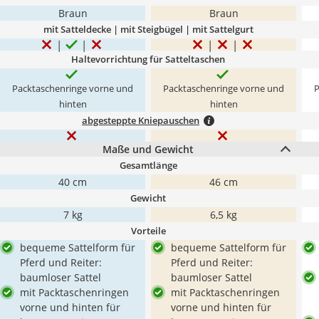
Braun
Braun
mit Satteldecke | mit Steigbügel | mit Sattelgurt
Haltevorrichtung für Satteltaschen
Packtaschenringe vorne und
Packtaschenringe vorne und
P
hinten
hinten
abgesteppte Kniepauschen
Maße und Gewicht
Gesamtlänge
40 cm
46 cm
Gewicht
7 kg
6,5 kg
Vorteile
bequeme Sattelform für
bequeme Sattelform für
Pferd und Reiter:
Pferd und Reiter:
baumloser Sattel
baumloser Sattel
mit Packtaschenringen
mit Packtaschenringen
vorne und hinten für
vorne und hinten für