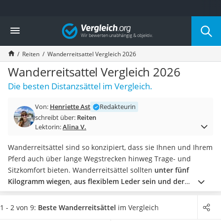
Die beliebtesten Vergleiche nach Kategorie
Vergleich
Freizeit & Sport
Gartentrampolin
Reiten
Wanderreitsattel Vergleich 2026
Trampolin
Metalldetektor
Wanderreitsattel Vergleich 2026
Eufab-Fahrradträger
Die besten Distanzsättel im Vergleich.
Trampolin 366 cm
Fahrradschloss
Von:
Henriette Ast
Redakteurin
Aluminium-Koffer
schreibt über:
Reiten
Futterboot
Lektorin:
Alina V.
Air Bike
E-Bike-Dreirad
Wanderreitsättel sind so konzipiert, dass sie Ihnen und Ihrem
Trekkingschuhe Herren
Pferd auch über lange Wegstrecken hinweg Trage- und
Reisetasche mit Rollen
Sitzkomfort bieten. Wanderreitsättel sollten
unter fünf
Klimmzugstation
Kilogramm wiegen, aus flexiblem Leder sein und der
Koffer
Kategorie der baumlosen Sättel angehören.
Diverse
Nachtsichtgerät
Wanderreitsättel-Tests im Internet zeigen: Nur wenige
1 - 2 von 9:
Beste Wanderreitsättel
im Vergleich
Faltschloss
Modelle haben eine Satteldecke, Steigbügel und einen