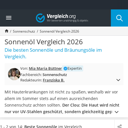
Die beliebtesten Vergleiche nach Kategorie
Vergleich
Drogerie
Inhalator
Sonnenschutz
Sonnenöl Vergleich 2026
Haarschneider
Rollator
Sonnenöl Vergleich 2026
Braun Rasierer
Die besten Sonnenöle und Bräunungsöle im
Katzenklappe (Chip)
Vergleich.
Rasierer
Masturbator
Von:
Mia Maria Büttner
Expertin
Massagepistole
Fachbereich:
Sonnenschutz
Epilierer
Redakteurin:
Franziska B.
Reisehaartrockner
Eiweißpulver
Mit Hauterkrankungen ist nicht zu spaßen, weshalb wir vor
Magnesiumpräparat
allem im Sommer stets auf einen ausreichenden
Katzenklappe
Sonnenschutz achten sollten.
Der Clou: Die Haut wird nicht
Nackenmassagegerät
nur vor UV-Stahlen geschützt, sondern gleichzeitig gepflegt
.
Zeckenschutz Katze
Sind Sie ein heller Hauttyp, sollten Sie zu einem Sonnenöl mit
leichter Haartrockner
möglichst hohem Lichtschutzfaktor greifen. Dieser kann auch
1 - 2 von 14:
Beste Sonnenöle
im Vergleich