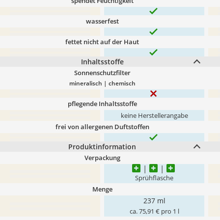
spendet Feuchtigkeit
wasserfest
fettet nicht auf der Haut
Inhaltsstoffe
Sonnenschutzfilter
mineralisch | chemisch
pflegende Inhaltsstoffe
keine Herstellerangabe
frei von allergenen Duftstoffen
Produktinformation
Verpackung
Sprühflasche
Menge
237 ml
ca. 75,91 € pro 1 l