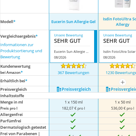
Isdin FotoUltra S
Modell
*
Eucerin Sun Allergie Gel
Allergy
Unsere Bewertung
Unsere Bewertung
Vergleichsergebnis
*
SEHR GUT
SEHR GUT
Informationen zur
Produktsortierung und
Eucerin Sun Allergie Gel
Bewertung
08/2026
08/2026
Kundenwertung
*
bei Amazon
367 Bewertungen
1230 Bewertung
Erhältlich bei
*
mehr a
Preis­vergleich
Preis­verglei
Preis­vergleich
Inhaltsstoffe
Menge in ml
1 x 150 ml
1 x 50 ml
Preis pro l
182,07 € pro l
536,00 € pro l
Allergenfrei
Parfümfrei
Dermatologisch getestet
Frei von Parabenen |