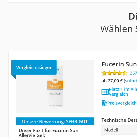
D
Wählen S
Eucerin Sun
Vergleichssieger
36
ab 27,00 €
(
Sofor
Platz 1 im A
Vergleich
Preisvergleic
Technische Deta
Unsere Bewertung:
SEHR GUT
Modell
Unser Fazit für Eucerin Sun
Allergie Gel: