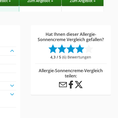
ebot »
Zum Angebot »
Zum Angebot »
Zu
Hat Ihnen dieser Allergie-
Sonnencreme Vergleich gefallen?
4,3 / 5
(6) Bewertungen
Allergie-Sonnencreme-Vergleich
teilen: