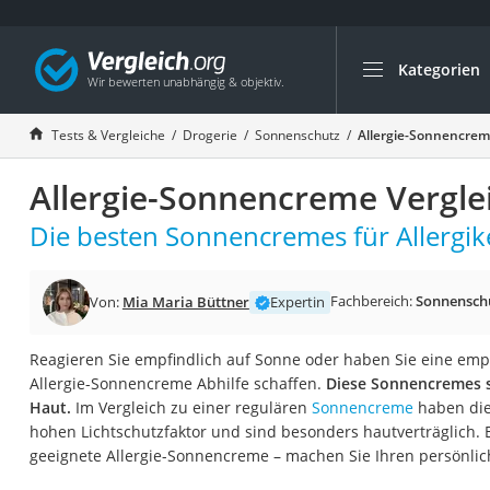
Kategorien
Die beliebtesten V
Drogerie
Tests & Vergleiche
Drogerie
Sonnenschutz
Allergie-Sonnencrem
Inhalator
Allergie-Sonnencreme Vergle
Haarschneider
Rollator
Die besten Sonnencremes für Allergike
Braun Rasierer
Katzenklappe (Chi
Fachbereich:
Sonnensch
Von:
Mia Maria Büttner
Expertin
Rasierer
Reagieren Sie empfindlich auf Sonne oder haben Sie eine empf
Masturbator
Allergie-Sonnencreme Abhilfe schaffen.
Diese Sonnencremes si
Massagepistole
Haut.
Im Vergleich zu einer regulären
Sonnencreme
haben die
hohen Lichtschutzfaktor und sind besonders hautverträglich. Es
Epilierer
geeignete Allergie-Sonnencreme – machen Sie Ihren persönlic
Reisehaartrockner