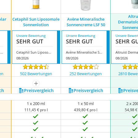
Altru
olar
Cetaphil Sun Liposomale
Avène Mineralische
Dermatolo
Sonnenlotion
Sonnencreme LSF 50
Sonnens
Unsere Bewertung
Unsere Bewertung
Unsere Bewer
SEHR GUT
SEHR GUT
SEHR G
Isdin FotoUltra Solar Allergy
Cetaphil Sun Liposomale Sonnenlotion
Avène Mineralische Sonnencreme LSF 50
08/2026
08/2026
08/2026
en
502 Bewertungen
252 Bewertungen
2810 Bewe
nzeigen
mehr anzeigen
ch
Preis­vergleich
Preis­vergleich
Preis­v
1 x 200 ml
1 x 50 ml
2 x 20
111,45 € pro l
439,80 € pro l
54,98 € 