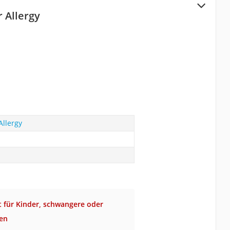
r Allergy
Allergy
t für Kinder, schwangere oder
uen