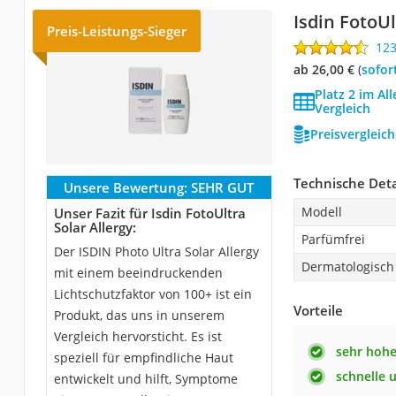
Isdin FotoUl
Preis-Leistungs-Sieger
12
ab 26,00 €
(
Sofor
Platz 2 im A
Vergleich
Preisvergleic
Technische Deta
Unsere Bewertung:
SEHR GUT
Modell
Unser Fazit für Isdin FotoUltra
Solar Allergy:
Parfümfrei
Der ISDIN Photo Ultra Solar Allergy
Dermatologisch 
mit einem beeindruckenden
Lichtschutzfaktor von 100+ ist ein
Vorteile
Produkt, das uns in unserem
Vergleich hervorsticht. Es ist
sehr hohe
speziell für empfindliche Haut
schnelle 
entwickelt und hilft, Symptome