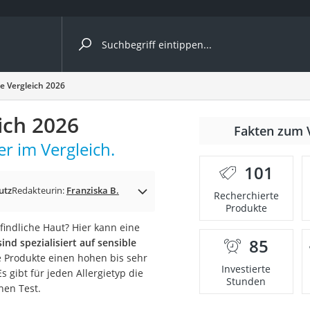
ergleiche nach Kategorie
e Vergleich 2026
ich 2026
Fakten zum 
r im Vergleich.
101
p)
utz
Redakteurin:
Franziska B.
Recherchierte
Produkte
indliche Haut? Hier kann eine
85
nd spezialisiert auf sensible
 Produkte einen hohen bis sehr
Investierte
 gibt für jeden Allergietyp die
Stunden
hen Test.