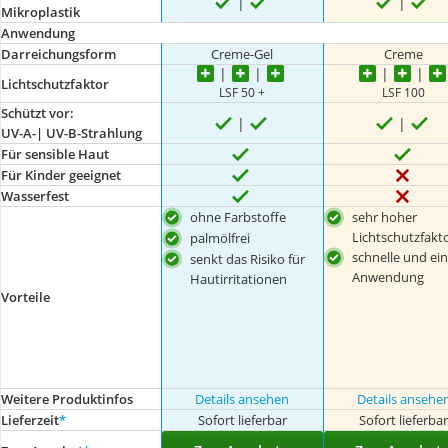
Mikroplastik
Anwendung
Darreichungsform
Creme-Gel
Creme
Lichtschutzfaktor
LSF 50 +
LSF 100
Schützt vor:
UV-A-| UV-B-Strahlung
Für sensible Haut
Für Kinder geeignet
Wasserfest
ohne Farbstoffe
sehr hoher
Lichtschutzfakt
palmölfrei
schnelle und ei
senkt das Risiko für
Anwendung
Hautirritationen
Vorteile
Weitere Produktinfos
Details ansehen
Details ansehe
Lieferzeit
*
Sofort lieferbar
Sofort lieferba