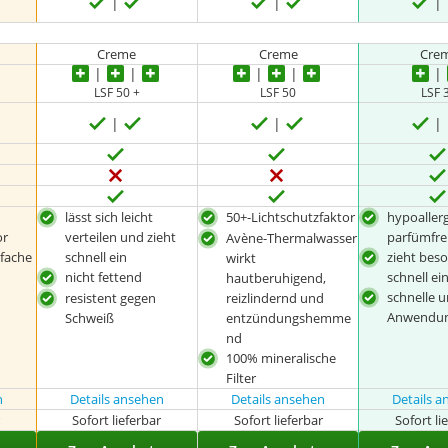
Creme
Creme
Cre
LSF 50 +
LSF 50
LSF 
lässt sich leicht
50+-Lichtschutzfaktor
hypoaller
or
verteilen und zieht
parfümfre
Avène-Thermalwasser
nfache
schnell ein
zieht bes
wirkt
nicht fettend
schnell ei
hautberuhigend,
schnelle 
resistent gegen
reizlindernd und
Anwendu
Schweiß
entzündungshemme
nd
100% mineralische
Filter
n
Details ansehen
Details ansehen
Details 
r
Sofort lieferbar
Sofort lieferbar
Sofort li