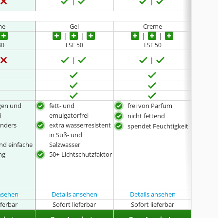
me
Gel
Creme
30
LSF 50
LSF 50
gen und
fett- und
frei von Parfüm
nat
i
emulgatorfrei
nicht fettend
herg
onders
extra wasserresistent
Deu
spendet Feuchtigkeit
n
in Süß- und
geei
und einfache
Salzwasser
Erw
ng
50+-Lichtschutzfaktor
Kin
ansehen
Details ansehen
Details ansehen
Det
eferbar
Sofort lieferbar
Sofort lieferbar
Sof