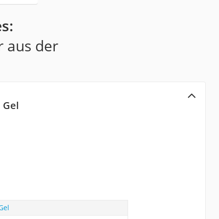
s:
r aus der
e Gel
Gel