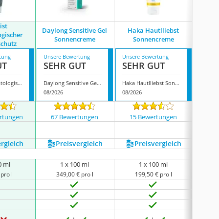
ist
Daylong Sensitive Gel
Haka Hautlliebst
Boep
gischer
Sonnencreme
Sonnencreme
chutz
tung
Unsere Bewertung
Unsere Bewertung
Unsere
UT
SEHR GUT
SEHR GUT
SEH
Altruist Dermatologischer Sonnenschutz
Daylong Sensitive Gel Sonnencreme
Haka Hautlliebst Sonnencreme
08/2026
08/2026
08/202
rtungen
67 Bewertungen
15 Bewertungen
336
ergleich
Preis­vergleich
Preis­vergleich
P
0 ml
1 x 100 ml
1 x 100 ml
pro l
349,00 € pro l
199,50 € pro l
1