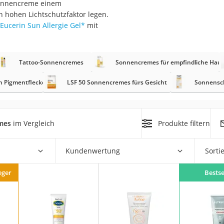
-Sonnencreme einem
n hohen Lichtschutzfaktor legen.
at
Eucerin Sun Allergie Gel
*
mit
rät
Tattoo-Sonnencremes
Sonnencremes für empfindliche Haut
e
 Pigmentflecken
LSF 50 Sonnencremes fürs Gesicht
Sonnensc
ner
Zahnbürste
mes
im Vergleich
Produkte filtern
d
Kundenwertung
Sorti
eger
Bestse