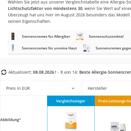
Wählen Sie jetzt aus unserer Vergleichstabelle eine Allergie
Eiweißpulver
Lichtschutzfaktor von mindestens 30
, wenn Sie Wert auf eine
Magnesiumpräpar
Überzeugt hat uns hier im August 2026 besonders das Modell
seinen Eigenschaften.
Katzenklappe
Nackenmassagege
Sonnencremes für Allergiker
Sonnenschutzmittel
Zeckenschutz Katz
Sonnencremes für unreine Haut
Sonnencremes gegen
leichter Haartrock
Philips-Sonicare-
Schildkrötenhaus
Aktualisiert:
08.08.2026
1 - 8 von 14:
Beste Allergie-Sonnencre
Mineralfutter Pfer
Preis in EUR
Hersteller
Massagegerät
Service
Vergleichssieger
Preis-Leistungs-Si
Abbildung
*