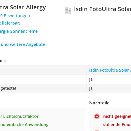
tra Solar Allergy
Isdin FotoUltra Sola
30 Bewertungen
t lieferbar
)
llergie-Sonnencreme
h und weitere Angebote
ils
Isdin FotoUltra Solar 
Ja
getestet
Ja
Nachteile
r Lichtschutzfaktor
nicht geeigne
und einfache Anwendung
stillende Fra