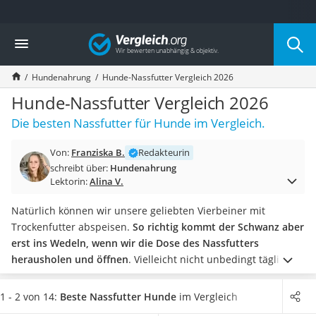
Die beliebtesten Vergleiche nach Kategorie
Vergleich
Drogerie
Inhalator
Hundenahrung
Hunde-Nassfutter Vergleich 2026
Haarschneider
Rollator
Hunde-Nassfutter Vergleich 2026
Braun Rasierer
Die besten Nassfutter für Hunde im Vergleich.
Katzenklappe (Chip)
Rasierer
Von:
Franziska B.
Redakteurin
Masturbator
schreibt über:
Hundenahrung
Massagepistole
Lektorin:
Alina V.
Epilierer
Reisehaartrockner
Natürlich können wir unsere geliebten Vierbeiner mit
Eiweißpulver
Trockenfutter abspeisen.
So richtig kommt der Schwanz aber
Magnesiumpräparat
erst ins Wedeln, wenn wir die Dose des Nassfutters
Katzenklappe
herausholen und öffnen
. Vielleicht nicht unbedingt täglich,
Nackenmassagegerät
aber doch gelegentlich eine Freude, die wir unserem Hund
Zeckenschutz Katze
machen können.
Möchten Sie dabei auch für Ihren Hund nur
1 - 2 von 14:
Beste Nassfutter Hunde
im Vergleich
leichter Haartrockner
das Beste, sollten Sie auf Bio-Qualität setzen
– wenngleich