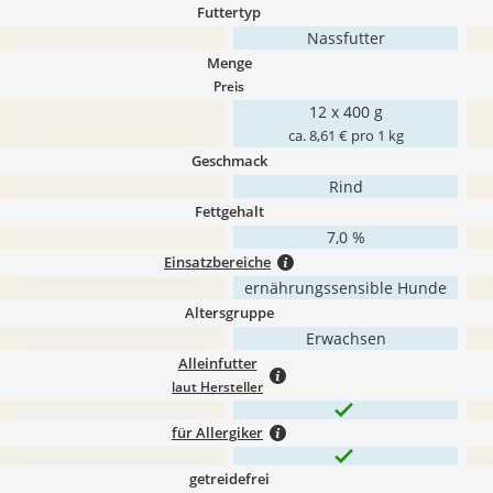
Futtertyp
Nassfutter
Menge
Preis
12 x 400 g
ca. 8,61 € pro 1 kg
Geschmack
Rind
Fettgehalt
7,0 %
Einsatzbereiche
ernährungssensible Hunde
Altersgruppe
Erwachsen
Alleinfutter
laut Hersteller
für Allergiker
getreidefrei