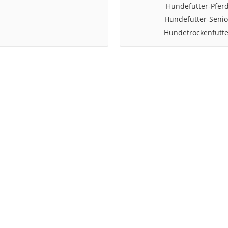
Hundefutter-Pfer
Hundefutter-Senio
at
Hundetrockenfutte
rät
e
ner
Zahnbürste
d