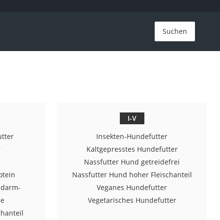
Suchen
I-V
tter
Insekten-Hundefutter
r
Kaltgepresstes Hundefutter
Nassfutter Hund getreidefrei
otein
Nassfutter Hund hoher Fleischanteil
-darm-
Veganes Hundefutter
de
Vegetarisches Hundefutter
hanteil