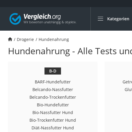
Kategorien
Die beliebtesten V
Drogerie
Drogerie
Hundenahrung
Inhalator
Hundenahrung - Alle Tests un
Haarschneider
Rollator
Braun Rasierer
B-D
Katzenklappe (Chi
BARF-Hundefutter
Getr
Rasierer
Belcando-Nassfutter
Glu
Belcando-Trockenfutter
Masturbator
Bio-Hundefutter
Massagepistole
Bio-Nassfutter Hund
Epilierer
Bio-Trockenfutter Hund
Reisehaartrockner
Diät-Nassfutter Hund