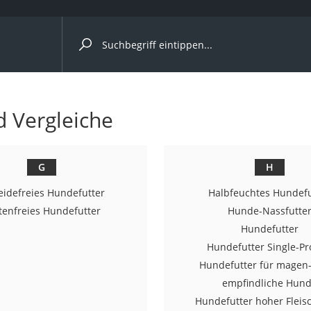
ergleiche nach Kategorie
d Vergleiche
G
H
p)
eidefreies Hundefutter
Halbfeuchtes Hundefu
tenfreies Hundefutter
Hunde-Nassfutte
Hundefutter
Hundefutter Single-Pr
Hundefutter für magen
empfindliche Hun
Hundefutter hoher Fleisc