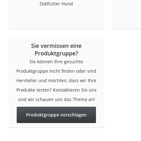
Diätfutter Hund
Eiweißpulver
Magnesiumpräpar
Katzenklappe
Nackenmassagege
Zeckenschutz Katz
Sie vermissen eine
Produktgruppe?
leichter Haartrock
Sie können Ihre gesuchte
Philips-Sonicare-
Produktgruppe nicht finden oder sind
Schildkrötenhaus
Hersteller und möchten, dass wir Ihre
Mineralfutter Pfer
Produkte testen? Kontaktieren Sie uns
Massagegerät
und wir schauen uns das Thema an!
Service
Produktgruppe vorschlagen