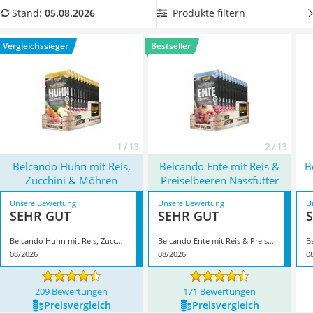
Philips-Sonicare-Zahnbürste
gängige Online-Tests weisen auf Unterschiede zwischen den
Produkte filtern
Stand:
05.08.2026
Schildkrötenhaus
Produkten hin.
Wählen Sie jetzt aus unserer Vergleichstabelle
Mineralfutter Pferd
zuckerfreies Belcando-Nassfutter in praktischen
Vergleichssieger
Bestseller
Massagegerät
Portionsbeuteln
, um Ihrem Hund stets die optimale
Service
Futtermenge zu servieren. Überzeugt hat uns hier im August
2026 besonders das Modell
Belcando Huhn mit Reis, Zucchini
& Möhren
*
mit seinen Eigenschaften.
1 / 13
2 / 13
Belcando Huhn mit Reis,
Belcando Ente mit Reis &
B
Zucchini & Möhren
Preiselbeeren Nassfutter
Unsere Bewertung
Unsere Bewertung
U
SEHR GUT
SEHR GUT
Belcando Huhn mit Reis, Zucchini & Möhren
Belcando Ente mit Reis & Preiselbeeren Nassfutter
08/2026
08/2026
0
209 Bewertungen
171 Bewertungen
Preis­vergleich
Preis­vergleich