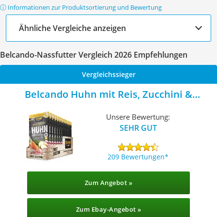
ⓘ Informationen zur Produktsortierung und Bewertung
Ähnliche Vergleiche anzeigen
Belcando-Nassfutter Vergleich 2026 Empfehlungen
Vergleichssieger
Belcando Huhn mit Reis, Zucchini &
Möhren
Unsere Bewertung:
SEHR GUT
209 Bewertungen
Zum Angebot »
Zum Ebay-Angebot »