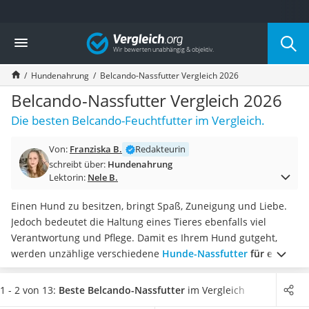
Die beliebtesten Vergleiche nach Kategorie
Vergleich
Drogerie
Inhalator
Hundenahrung
Belcando-Nassfutter Vergleich 2026
Haarschneider
Rollator
Belcando-Nassfutter Vergleich 2026
Braun Rasierer
Die besten Belcando-Feuchtfutter im Vergleich.
Katzenklappe (Chip)
Rasierer
Von:
Franziska B.
Redakteurin
Masturbator
schreibt über:
Hundenahrung
Massagepistole
Lektorin:
Nele B.
Epilierer
Reisehaartrockner
Einen Hund zu besitzen, bringt Spaß, Zuneigung und Liebe.
Eiweißpulver
Jedoch bedeutet die Haltung eines Tieres ebenfalls viel
Magnesiumpräparat
Verantwortung und Pflege. Damit es Ihrem Hund gutgeht,
Katzenklappe
werden unzählige verschiedene
Hunde-Nassfutter
für eine
Nackenmassagegerät
ausgewogene Ernährung
angeboten. Entscheiden Sie sich für
Zeckenschutz Katze
Belcando-Nassfutter, sollten Sie in erster Linie auf die
1 - 2 von 13:
Beste Belcando-Nassfutter
im Vergleich
leichter Haartrockner
Zusammensetzung und die Inhaltsstoffe achten. Denn