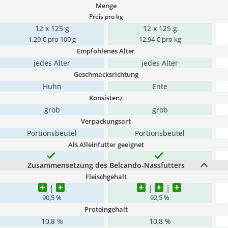
Menge
Preis pro kg
12 x 125 g
12 x 125 g
1,29 € pro 100 g
12,94 € pro kg
Empfohlenes Alter
jedes Alter
jedes Alter
Geschmacksrichtung
Huhn
Ente
Konsistenz
grob
grob
Verpackungsart
Portionsbeutel
Portionsbeutel
Als Alleinfutter geeignet
Zusammensetzung des Belcando-Nassfutters
Fleischgehalt
90,5 %
92,5 %
Proteingehalt
10,8 %
10,8 %