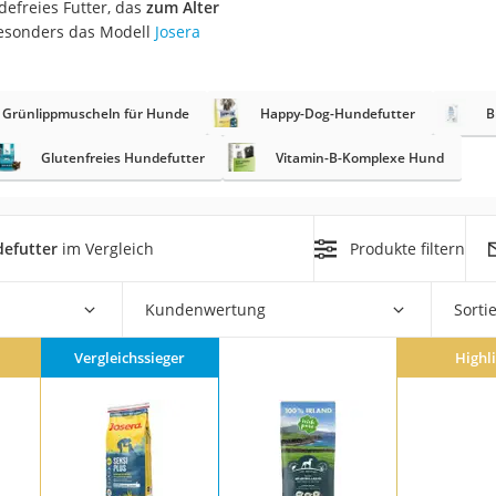
defreies Futter, das
zum Alter
besonders das Modell
Josera
at
Grünlippmuscheln für Hunde
Happy-Dog-Hundefutter
B
rät
e
Glutenfreies Hundefutter
Vitamin-B-Komplexe Hund
ner
Zahnbürste
defutter
im Vergleich
Produkte filtern
d
Kundenwertung
Sorti
Vergleichssieger
Highl