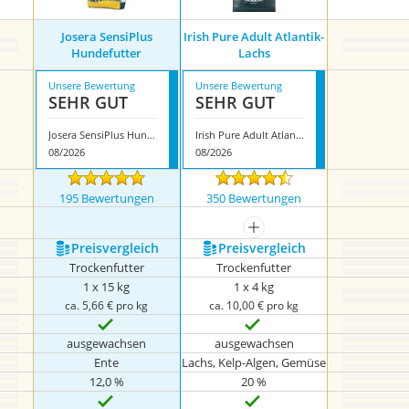
Josera SensiPlus
Irish Pure Adult Atlantik-
Hundefutter
Lachs
Unsere Bewertung
Unsere Bewertung
SEHR GUT
SEHR GUT
Josera SensiPlus Hundefutter
Irish Pure Adult Atlantik-Lachs
08/2026
08/2026
195 Bewertungen
350 Bewertungen
mehr anzeigen
Preis­vergleich
Preis­vergleich
Trockenfutter
Trockenfutter
1 x 15 kg
1 x 4 kg
ca. 5,66 € pro kg
ca. 10,00 € pro kg
ausgewachsen
ausgewachsen
Ente
Lachs, Kelp-Algen, Gemüse
12,0 %
20 %