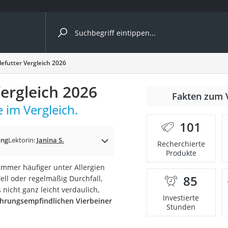
ergleiche nach Kategorie
efutter Vergleich 2026
ergleich 2026
Fakten zum 
 im Vergleich.
101
p)
ung
Lektorin:
Janina S.
Recherchierte
Produkte
mmer häufiger unter Allergien
85
ell oder regelmäßig Durchfall,
 nicht ganz leicht verdaulich,
Investierte
nährungsempfindlichen Vierbeiner
Stunden