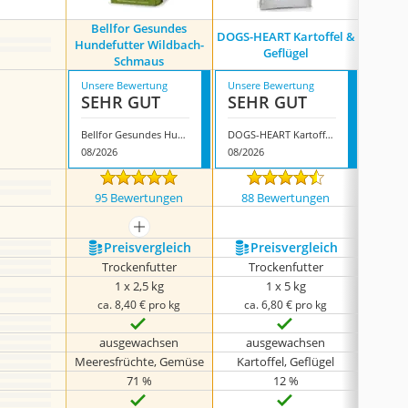
Bellfor Gesundes
DOGS-HEART Kartoffel &
Happ
Hundefutter Wildbach-
Geflügel
Sen
Schmaus
Unsere Bewertung
Unsere Bewertung
Unsere
SEHR GUT
SEHR GUT
SEH
Bellfor Gesundes Hundefutter Wildbach-Schmaus
DOGS-HEART Kartoffel & Geflügel
08/2026
08/2026
08/202
95 Bewertungen
88 Bewertungen
908
mehr anzeigen
Preis­vergleich
Preis­vergleich
P
Trockenfutter
Trockenfutter
Tr
1 x 2,5 kg
1 x 5 kg
ca. 8,40 € pro kg
ca. 6,80 € pro kg
ca.
ausgewachsen
ausgewachsen
Meeresfrüchte, Gemüse
Kartoffel, Geflügel
Kar
71 %
12 %