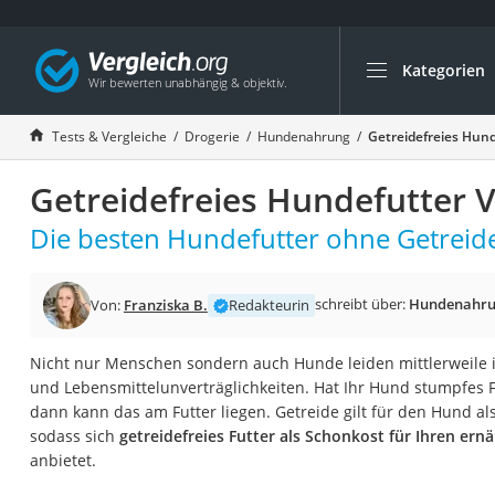
Kategorien
Die beliebtesten V
Drogerie
Tests & Vergleiche
Drogerie
Hundenahrung
Getreidefreies Hund
Inhalator
Getreidefreies Hundefutter V
Haarschneider
Rollator
Die besten Hundefutter ohne Getreide
Braun Rasierer
Katzenklappe (Chi
schreibt über:
Hundenahr
Von:
Franziska B.
Redakteurin
Rasierer
Nicht nur Menschen sondern auch Hunde leiden mittlerweile i
Masturbator
und Lebensmittelunverträglichkeiten. Hat Ihr Hund stumpfes F
Massagepistole
dann kann das am Futter liegen. Getreide gilt für den Hund als
sodass sich
getreidefreies Futter als Schonkost für Ihren er
Epilierer
anbietet.
Reisehaartrockner