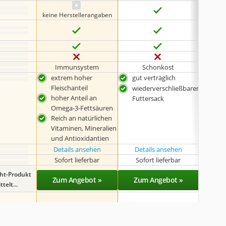
keine Herstellerangaben
Immunsystem
Schonkost
Im
extrem hoher
gut verträglich
gut 
Fleischanteil
wiederverschließbarer
auß
hoher Anteil an
Futtersack
Flei
Omega-3-Fettsäuren
Reich an natürlichen
Vitaminen, Mineralien
und Antioxidantien
Details ansehen
Details ansehen
Det
Sofort lieferbar
Sofort lieferbar
Lieferba
ght-Produkt
Zum Angebot »
Zum Angebot »
Zu
telt...