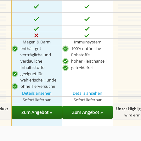
‎Magen & Darm
Immunsystem
enthält gut
100% natürliche
verträgliche und
Rohstoffe
verdauliche
hoher Fleischanteil
Inhaltsstoffe
getreidefrei
geeignet für
wählerische Hunde
ohne Tierversuche
Details ansehen
Details ansehen
Sofort lieferbar
Sofort lieferbar
odukt
Unser Highli
Zum Angebot »
Zum Angebot »
wird ermit