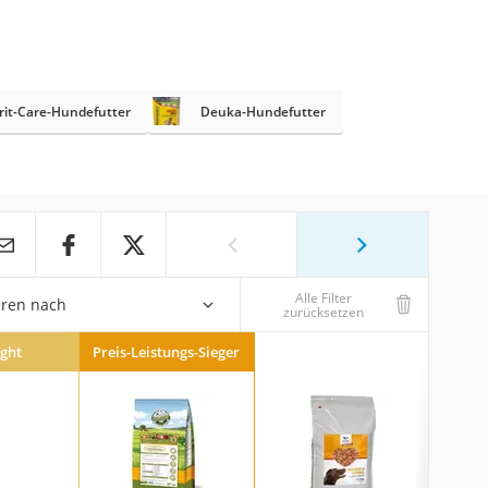
rit-Care-Hundefutter
Deuka-Hundefutter
Alle Filter
eren nach
zurücksetzen
ight
Preis-Leistungs-Sieger