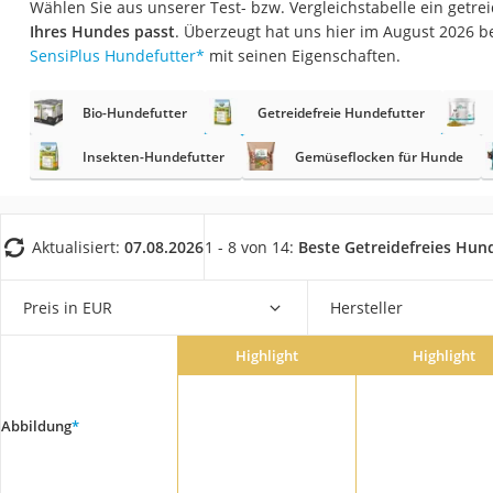
Wählen Sie aus unserer Test- bzw. Vergleichstabelle ein getrei
Eiweißpulver
Ihres Hundes passt
. Überzeugt hat uns hier im August 2026 
Magnesiumpräpar
SensiPlus Hundefutter
*
mit seinen Eigenschaften.
Katzenklappe
Bio-Hundefutter
Getreidefreie Hundefutter
Nackenmassagege
Zeckenschutz Katz
Insekten-Hundefutter
Gemüseflocken für Hunde
leichter Haartrock
Philips-Sonicare-
Aktualisiert:
07.08.2026
1 - 8 von 14:
Beste Getreidefreies Hun
Schildkrötenhaus
Mineralfutter Pfer
Preis in EUR
Hersteller
Massagegerät
Highlight
Highlight
Service
Abbildung
*