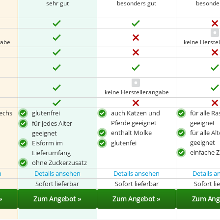
sehr gut
besonders gut
besonde
gabe
keine Herste
keine Herstellerangabe
sechs
glutenfrei
auch Katzen und
für alle 
Pferde geeignet
geeignet
für jedes Alter
enthält Molke
für alle Al
geeignet
geeignet
Eisform im
glutenfei
einfache 
Lieferumfang
ohne Zuckerzusatz
n
Details ansehen
Details ansehen
Details 
r
Sofort lieferbar
Sofort lieferbar
Sofort li
»
Zum Angebot »
Zum Angebot »
Zum Ang