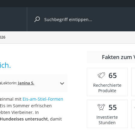
ergleiche nach Kategorie
026
Fakten zum 
ich.
65
p)
s
Lektorin:
Janina S.
Recherchierte
Produkte
 einmal mit
Eis-am-Stiel-Formen
55
 Eis im Sommer erfrischen
ebten Vierbeiner. In
Investierte
s Hundeeises untersucht
, damit
Stunden