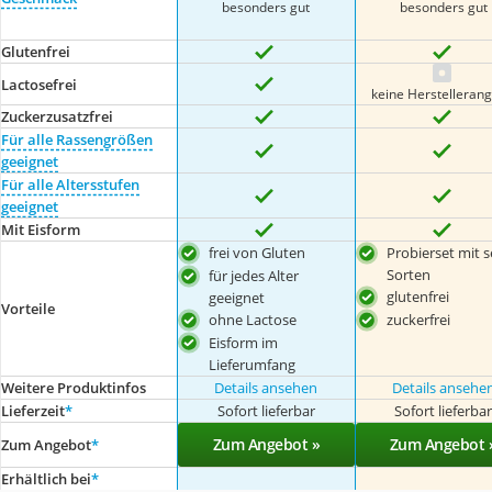
besonders gut
besonders gut
Glutenfrei
Lactosefrei
keine Herstelleran
Zuckerzusatzfrei
Für alle Rassengrößen
geeignet
Für alle Altersstufen
geeignet
Mit Eisform
frei von Gluten
Probierset mit 
Sorten
für jedes Alter
glutenfrei
geeignet
Vorteile
ohne Lactose
zuckerfrei
Eisform im
Lieferumfang
Weitere Produktinfos
Details ansehen
Details ansehe
Lieferzeit
*
Sofort lieferbar
Sofort lieferba
Zum Angebot »
Zum Angebot 
Zum Angebot
*
Erhältlich bei
*