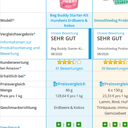
Beg Buddy Starter-Kit
Modell
*
Hundeeis Erdbeere &
Smoothiedog Probi
Kokos
Unsere Bewertung
Unsere Bewertung
Vergleichsergebnis
*
SEHR GUT
SEHR GUT
Informationen zur
Produktsortierung und
Beg Buddy Starter-Kit Hundeeis Erdbeere & Kokos
Smo
Bewertung
08/2026
08/2026
Kundenwertung
*
bei Amazon
41 Bewertungen
39 Bewertunge
Erhältlich bei
*
Preis­vergleich
Preis­verglei
Preis­vergleich
Menge
66 g
6 x 150 g
Preis pro 1 kg
128,64 € pro 1 kg
23,33 € pro 1 k
Lamm, Rind, Huh
Geschmacksrichtung
Erdbeere & Kokos
Trinkpause, Immu
Gemüsebeet
Geschmack