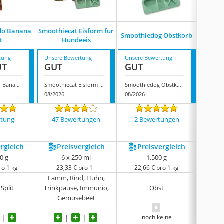
do Banana
Smoothiecat Eisform für
Smoothiedog Obstkorb
Smooth
t
Hundeeis
tung
Unsere Bewertung
Unsere Bewertung
Unsere
UT
GUT
GUT
GUT
Dr.Zoo Helado Banana Split
Smoothiecat Eisform für Hundeeis
Smoothiedog Obstkorb
Smooth
08/2026
08/2026
08/202
rtung
47 Bewertungen
2 Bewertungen
6 
ergleich
Preis­vergleich
Preis­vergleich
P
0 g
6 x 250 ml
1.500 g
ro 1 kg
23,33 € pro 1 l
22,66 € pro 1 kg
23,
Lamm, Rind, Huhn,
Split
Trinkpause, Immunio,
Obst
H
Gemüsebeet
noch keine