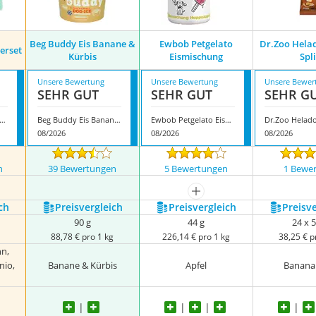
Beg Buddy Eis Banane &
Ewbob Petgelato
Dr.Zoo Hela
erset
Kürbis
Eismischung
Spli
Unsere Bewertung
Unsere Bewertung
Unsere Bewer
SEHR GUT
SEHR GUT
SEHR G
othiedog Probierset
Beg Buddy Eis Banane & Kürbis
Ewbob Petgelato Eismischung
08/2026
08/2026
08/2026
n
39 Bewertungen
5 Bewertungen
1 Bewe
mehr anzeigen
ch
Preis­vergleich
Preis­vergleich
Preis­v
90 g
44 g
24 x 5
g
88,78 € pro 1 kg
226,14 € pro 1 kg
38,25 € p
n,
nio,
Banane & Kürbis
Apfel
Banana 