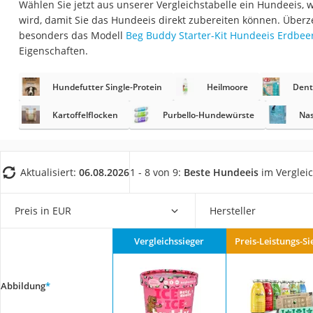
Wählen Sie jetzt aus unserer Vergleichstabelle ein Hundeeis,
Eiweißpulver
wird, damit Sie das Hundeeis direkt zubereiten können. Überz
Magnesiumpräpar
besonders das Modell
Beg Buddy Starter-Kit Hundeeis Erdbee
Eigenschaften.
Katzenklappe
Nackenmassagege
Hundefutter Single-Protein
Heilmoore
Dent
Zeckenschutz Katz
Kartoffelflocken
Purbello-Hundewürste
Nas
leichter Haartrock
Philips-Sonicare-
Schildkrötenhaus
Aktualisiert:
06.08.2026
1 - 8 von 9:
Beste Hundeeis
im Verglei
Mineralfutter Pfer
Preis in EUR
Hersteller
Massagegerät
Service
Vergleichssieger
Preis-Leistungs-Si
Abbildung
*