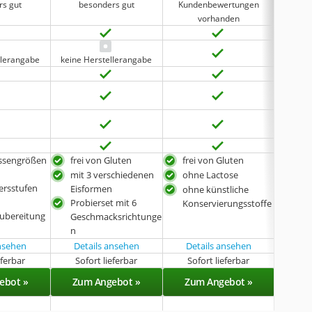
rs gut
besonders gut
Kundenbewertungen
be
vorhanden
llerangabe
keine Herstellerangabe
Rassengrößen
frei von Gluten
frei von Gluten
zuck
mit 3 verschiedenen
ohne Lactose
inkl
tersstufen
Eisformen
ohne künstliche
BPA-
Probierset mit 6
Konservierungsstoffe
Zubereitung
Geschmacksrichtunge
n
ansehen
Details ansehen
Details ansehen
eferbar
Sofort lieferbar
Sofort lieferbar
Sof
ebot »
Zum Angebot »
Zum Angebot »
Zu