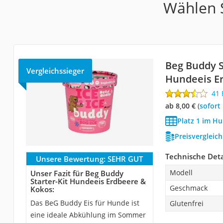
Wählen S
Beg Buddy S
Vergleichssieger
Hundeeis E
41
ab 8,00 €
(
Sofort
Platz 1 im Hu
Preisvergleic
Technische Deta
Unsere Bewertung:
SEHR GUT
Modell
Unser Fazit für Beg Buddy
Starter-Kit Hundeeis Erdbeere &
Geschmack
Kokos:
Das BeG Buddy Eis für Hunde ist
Glutenfrei
eine ideale Abkühlung im Sommer