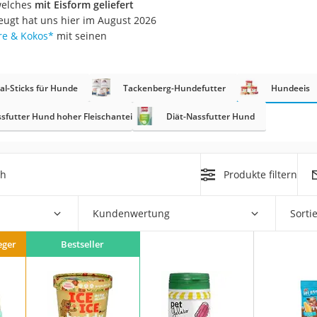
 welches
mit Eisform geliefert
eugt hat uns hier im August 2026
at
re & Kokos
*
mit seinen
rät
al-Sticks für Hunde
Tackenberg-Hundefutter
Hundeeis
e
sfutter Hund hoher Fleischanteil
Diät-Nassfutter Hund
ner
Zahnbürste
ch
Produkte filtern
d
Kundenwertung
Sorti
eger
Bestseller