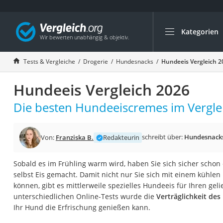
Kategorien
Die beliebtesten V
Drogerie
Tests & Vergleiche
Drogerie
Hundesnacks
Hundeeis Vergleich 2
Inhalator
Hundeeis Vergleich 2026
Haarschneider
Rollator
Die besten Hundeeiscremes im Vergle
Braun Rasierer
Katzenklappe (Chi
schreibt über:
Hundesnack
Von:
Franziska B.
Redakteurin
Rasierer
Sobald es im Frühling warm wird, haben Sie sich sicher schon
Masturbator
selbst Eis gemacht. Damit nicht nur Sie sich mit einem kühlen
Massagepistole
können, gibt es mittlerweile spezielles Hundeeis für Ihren geli
unterschiedlichen Online-Tests wurde die
Verträglichkeit de
Epilierer
Ihr Hund die Erfrischung genießen kann.
Reisehaartrockner