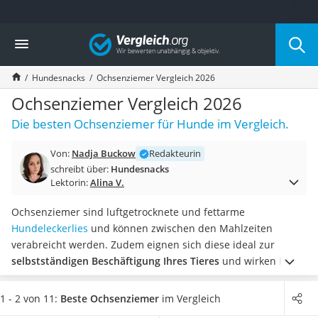
Die beliebtesten Vergleiche nach Kategorie
Vergleich
Drogerie
Inhalator
Hundesnacks
Ochsenziemer Vergleich 2026
Haarschneider
Rollator
Ochsenziemer Vergleich 2026
Braun Rasierer
Die besten Ochsenziemer für Hunde im Vergleich.
Katzenklappe (Chip)
Rasierer
Von:
Nadja Buckow
Redakteurin
Masturbator
schreibt über:
Hundesnacks
Massagepistole
Lektorin:
Alina V.
Epilierer
Reisehaartrockner
Ochsenziemer sind luftgetrocknete und fettarme
Eiweißpulver
Hundeleckerlies
und können zwischen den Mahlzeiten
Magnesiumpräparat
verabreicht werden. Zudem eignen sich diese ideal zur
Katzenklappe
selbstständigen Beschäftigung Ihres Tieres
und wirken beim
Nackenmassagegerät
Kauen stressreduzierend. Wie diverse Ochsenziemer-Tests
Zeckenschutz Katze
im Internet zeigen,
fördern sie zudem eine gesunde
1 - 2 von 11:
Beste Ochsenziemer
im Vergleich
leichter Haartrockner
Zahnhygiene
.
In unserer Vergleichstabelle finden Sie