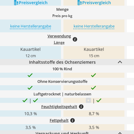
Preis­vergleich
Preis­vergleich
Menge
Preis pro kg
keine Herstellerangabe
keine Herstellerangabe
Verwendung
Länge
Kauartikel
Kauartikel
12 cm
15 cm
Inhaltsstoffe des Ochsenziemers
100 % Rind
Ohne Konservierungsstoffe
Luftgetrocknet | naturbelassen
Feuchtigkeitsgehalt
10,3 %
8,7 %
Fettgehalt
3,5 %
3,5 %
Verpackung und Herkunft