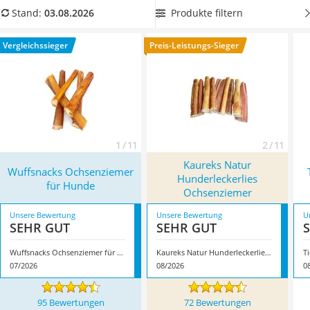
Philips-Sonicare-Zahnbürste
Ochsenziemer, die besonders fettarm sind und deren
Produkte filtern
Stand:
03.08.2026
Schildkrötenhaus
Verpackung luftdicht verschlossen ist. Dadurch bleiben
Mineralfutter Pferd
Ochsenziemer länger frisch. Überzeugt hat uns hier im
Vergleichssieger
Preis-Leistungs-Sieger
Massagegerät
August 2026 besonders das Modell
Wuffsnacks
Service
Ochsenziemer für Hunde
*
mit seinen Eigenschaften.
1 / 11
2 / 11
Kaureks Natur
Wuffsnacks Ochsenziemer
Hunderleckerlies
für Hunde
Ochsenziemer
Unsere Bewertung
Unsere Bewertung
U
SEHR GUT
SEHR GUT
Wuffsnacks Ochsenziemer für Hunde
Kaureks Natur Hunderleckerlies Ochsenziemer
07/2026
08/2026
0
95 Bewertungen
72 Bewertungen