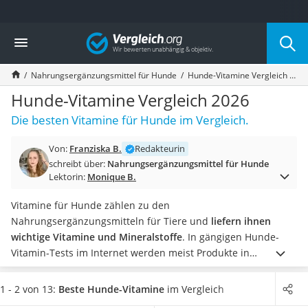
Die beliebtesten Vergleiche nach Kategorie
Vergleich
Drogerie
Inhalator
Nahrungsergänzungsmittel für Hunde
Hunde-Vitamine Vergleich 2026
Haarschneider
Rollator
Hunde-Vitamine Vergleich 2026
Braun Rasierer
Die besten Vitamine für Hunde im Vergleich.
Katzenklappe (Chip)
Rasierer
Von:
Franziska B.
Redakteurin
Masturbator
schreibt über:
Nahrungsergänzungsmittel für Hunde
Massagepistole
Lektorin:
Monique B.
Epilierer
Reisehaartrockner
Vitamine für Hunde zählen zu den
Eiweißpulver
Nahrungsergänzungsmitteln für Tiere und
liefern ihnen
Magnesiumpräparat
wichtige Vitamine und Mineralstoffe
. In gängigen Hunde-
Katzenklappe
Vitamin-Tests im Internet werden meist Produkte in
Nackenmassagegerät
Tabletten- und Pulverform vorgestellt.
Vitamine
in Form von
Zeckenschutz Katze
Pulver lassen sich besonders gut in das Nassfutter Ihres
1 - 2 von 13:
Beste Hunde-Vitamine
im Vergleich
leichter Haartrockner
Hundes mischen
und ermöglichen eine einfache und von