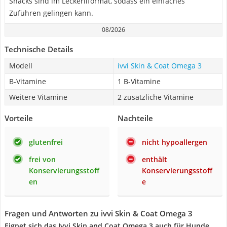
Snacks sind im Leckerliformat, sodass ein einfaches
Zuführen gelingen kann.
08/2026
Technische Details
Modell
ivvi Skin & Coat Omega 3
B-Vitamine
1 B-Vitamine
Weitere Vitamine
2 zusätzliche Vitamine
Vorteile
Nachteile
glutenfrei
nicht hypoallergen
frei von
enthält
Konservierungsstoff
Konservierungsstoff
en
e
Fragen und Antworten zu ivvi Skin & Coat Omega 3
Eignet sich das Ivvi Skin and Coat Omega 3 auch für Hunde