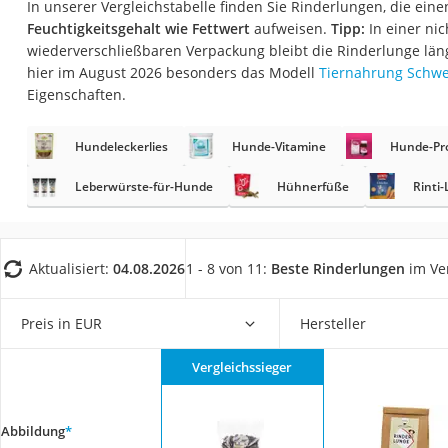
In unserer Vergleichstabelle finden Sie Rinderlungen, die ein
Eiweißpulver
Feuchtigkeitsgehalt wie Fettwert
aufweisen.
Tipp:
In einer nic
Magnesiumpräpar
wiederverschließbaren Verpackung bleibt die Rinderlunge läng
hier im August 2026 besonders das Modell
Tiernahrung Schwe
Katzenklappe
Eigenschaften.
Nackenmassagege
Zeckenschutz Katz
Hundeleckerlies
Hunde-Vitamine
Hunde-Pro
leichter Haartrock
Leberwürste-für-Hunde
Hühnerfüße
Rinti-
Philips-Sonicare-
Schildkrötenhaus
Aktualisiert:
04.08.2026
1 - 8 von 11:
Beste Rinderlungen
im Ve
Mineralfutter Pfer
Massagegerät
Preis in EUR
Hersteller
Service
Vergleichssieger
Abbildung
*