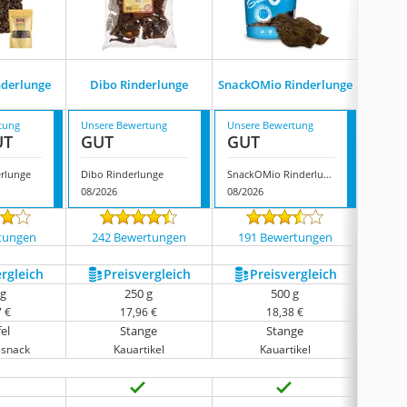
Origi
nderlunge
Dibo Rinderlunge
SnackOMio Rinderlunge
R
tung
Unsere Bewertung
Unsere Bewertung
Unsere
UT
GUT
GUT
GUT
erlunge
Dibo Rinderlunge
SnackOMio Rinderlunge
08/2026
08/2026
08/202
tungen
242 Bewertungen
191 Bewertungen
67 
ergleich
Preis­vergleich
Preis­vergleich
P
 g
250 g
500 g
7 €
17,96 €
18,38 €
el
Stange
Stange
ssnack
Kauartikel
Kauartikel
Tr