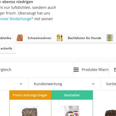
en
ebenso niedrigen
ht nur luftdichten, sondern auch
at
er frisch. Überzeugt hat uns
nner Rinderlunge
*
mit seinen
rät
e
biotika
Schweineohren
Bachblüten für Hunde
ner
Leckerlis
Zahnbürste
rgleich
Produkte filtern
d
Kundenwertung
Sorti
Preis-Leistungs-Sieger
Bestseller