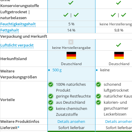
Konservierungsstoffe
Luftgetrocknet |
naturbelassen
Feuchtigkeitsgehalt
5 %
keine Herstelleran
Fettgehalt
14 %
9,8 %
Verpackung und Herkunft
Luftdicht verpackt
keine Herstellerangabe
Herkunftsland
Deutschland
Deutschland
•
•
500 g
keine
Weitere
Verpackungsgrößen
100% natürliches
schonend
Produkt
luftgetrocknet
geringe Restfeuchte
natürlicher Kau
Vorteile
aus Deutschland
kalorien- und
geruchsarmer
keine chemischen
Leckerbissen
Zusatzstoffe
Weitere Produktinfos
Details ansehen
Details ansehe
Lieferzeit
*
Sofort lieferbar
Sofort lieferba