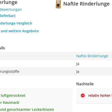
erlunge
Naftie Rinderlunge
 Bewertungen
 lieferbar
)
nderlunge Vergleich
h und weitere Angebote
ils
Naftie Rinderlunge
Ja
rungsstoffe
Ja
Nachteile
luftgetrocknet
relativ hoher
er Kausnack
 und geruchsarmer Leckerbissen