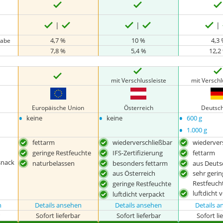
4,7 %
10 %
4,3
gabe
7,8 %
5,4 %
12,2
mit Verschlussleiste
mit Verschl
Europäische Union
Österreich
Deutsc
•
•
•
keine
keine
600 g
•
1.000 g
fettarm
wiederverschließbar
wiederver
geringe Restfeuchte
IFS-Zertifizierung
fettarm
snack
naturbelassen
besonders fettarm
aus Deuts
aus Österreich
sehr geri
Restfeuch
geringe Restfeuchte
luftdicht 
luftdicht verpackt
n
Details ansehen
Details ansehen
Details 
r
Sofort lieferbar
Sofort lieferbar
Sofort li