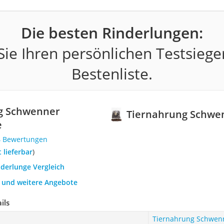
Die besten Rinderlungen:
ie Ihren persönlichen Testsiege
Bestenliste.
g Schwenner
Tiernahrung Schwe
e
4 Bewertungen
t lieferbar
)
nderlunge Vergleich
h und weitere Angebote
ils
Tiernahrung Schwen