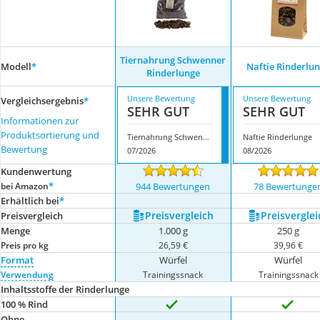
Tiernahrung Schwenner
Modell
*
Naftie Rinderlu
Rinderlunge
Unsere Bewertung
Unsere Bewertung
Vergleichsergebnis
*
SEHR GUT
SEHR GUT
Informationen zur
Produktsortierung und
Tiernahrung Schwenner Rinderlunge
Naftie Rinderlunge
Bewertung
07/2026
08/2026
Kundenwertung
*
bei Amazon
944 Bewertungen
78 Bewertunge
Erhältlich bei
*
Preis­vergleich
Preis­verglei
Preis­vergleich
Menge
1.000 g
250 g
Preis pro kg
26,59 €
39,96 €
Format
Würfel
Würfel
Verwendung
Trainingssnack
Trainingssnack
Inhaltsstoffe der Rinderlunge
100 % Rind
Ohne