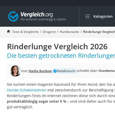
Kategorien
Die beliebtesten V
Drogerie
Tests & Vergleiche
Drogerie
Hundesnacks
Rinderlunge Vergleic
Inhalator
Rinderlunge Vergleich 2026
Haarschneider
Rollator
Die besten getrockneten Rinderlungen
Braun Rasierer
Katzenklappe (Chi
schreibt über:
Hundesna
Von:
Nadja Buckow
Redakteurin
Rasierer
Sie suchen einen mageren Kausnack für Ihren Hund, den Sie al
Masturbator
Hunde-Schweineohren
mal zwischendurch zur Beschäftigung
Massagepistole
Rinderlungen-Tests im Internet zeichnen diese sich durch ei
produktabhängig sogar unter 5 %
– und sind daher auch für 
Epilierer
gut verträglich.
Reisehaartrockner