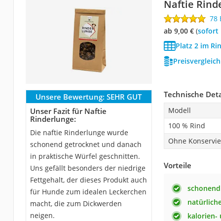
Naftie Rind
78
ab 9,00 €
(
Sofort
Platz 2 im Ri
Preisvergleic
Technische Deta
Unsere Bewertung:
SEHR GUT
Modell
Unser Fazit für Naftie
Rinderlunge:
100 % Rind
Die naftie Rinderlunge wurde
Ohne Konservie
schonend getrocknet und danach
in praktische Würfel geschnitten.
Vorteile
Uns gefällt besonders der niedrige
Fettgehalt, der dieses Produkt auch
schonend 
für Hunde zum idealen Leckerchen
natürlich
macht, die zum Dickwerden
neigen.
kalorien-