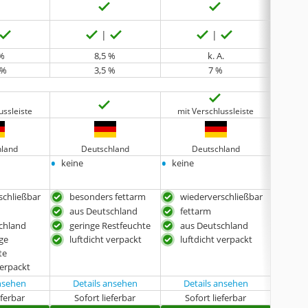
 %
8,5 %
k. A.
 %
3,5 %
7 %
ussleiste
mit Verschlussleiste
keine 
hland
Deutschland
Deutschland
•
•
•
keine
keine
keine
schließbar
besonders fettarm
wiederverschließbar
verp
Pap
aus Deutschland
fettarm
fet
chland
geringe Restfeuchte
aus Deutschland
Pro
nge
luftdicht verpackt
luftdicht verpackt
ohn
te
Zusa
verpackt
ansehen
Details ansehen
Details ansehen
Det
eferbar
Sofort lieferbar
Sofort lieferbar
Sof