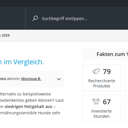
ergleiche nach Kategorie
h 2026
Fakten zum 
 im Vergleich.
79
p)
cks
Lektorin:
Monique B.
Recherchierte
Produkte
ternativ zu beispielsweise
67
 bedenkenlos geben können? Laut
nen
niedrigen Fettgehalt aus –
Investierte
ernährungssensible Hunde sehr
Stunden