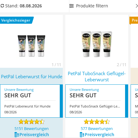
Philips-Sonicare-Zahnbürste
praktischer Tubenform sogar mit zum Training genommen
Produkte filtern
Stand:
08.08.2026
Schildkrötenhaus
werden kann. Wählen Sie jetzt aus unserer Vergleichstabelle
Mineralfutter Pferd
eine Hundeleberwurst in wiederverschließbarer Tubenform.
Vergleichssieger
Pre
Massagegerät
Überzeugt hat uns hier im August 2026 besonders das
Service
Modell
PetPäl Leberwurst für Hunde
*
mit seinen
Eigenschaften.
1 / 11
2 / 11
PetPäl TuboSnack Geflügel-
PetPäl Leberwurst für Hunde
Leberwurst
Unsere Bewertung
Unsere Bewertung
U
SEHR GUT
SEHR GUT
PetPäl Leberwurst für Hunde
PetPäl TuboSnack Geflügel-Leberwurst
M
08/2026
08/2026
0
5151 Bewertungen
577 Bewertungen
Preis­vergleich
Preis­vergleich