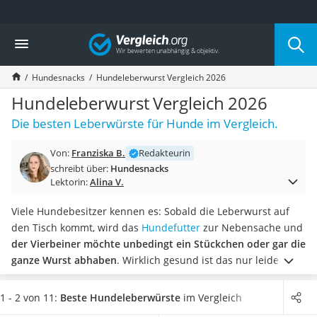
Die beliebtesten Vergleiche nach Kategorie
Vergleich
Drogerie
Inhalator
Hundesnacks
Hundeleberwurst Vergleich 2026
Haarschneider
Rollator
Hundeleberwurst Vergleich 2026
Braun Rasierer
Die besten Leberwürste für Hunde im Vergleich.
Katzenklappe (Chip)
Rasierer
Von:
Franziska B.
Redakteurin
Masturbator
schreibt über:
Hundesnacks
Massagepistole
Lektorin:
Alina V.
Epilierer
Reisehaartrockner
Viele Hundebesitzer kennen es: Sobald die Leberwurst auf
Eiweißpulver
den Tisch kommt, wird das
Hundefutter
zur Nebensache und
Magnesiumpräparat
der Vierbeiner möchte unbedingt ein Stückchen oder gar die
Katzenklappe
ganze Wurst abhaben
. Wirklich gesund ist das nur leider
Nackenmassagegerät
nicht.
Wie Tests im Internet berichten, ist
die Leberwurst für
Zeckenschutz Katze
den Menschen für unsere Vierbeiner nicht sehr bekömmlich
.
1 - 2 von 11:
Beste Hundeleberwürste
im Vergleich
leichter Haartrockner
Gesünder ist hier eine spezielle Hundeleberwurst, die in