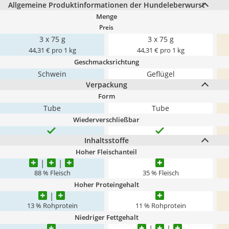
Allgemeine Produktinformationen der Hundeleberwurst
Menge
Preis
3 x 75 g
3 x 75 g
44,31 € pro 1 kg
44,31 € pro 1 kg
Geschmacksrichtung
Schwein
Geflügel
Verpackung
Form
Tube
Tube
Wiederverschließbar
Inhaltsstoffe
Hoher Fleischanteil
88 % Fleisch
35 % Fleisch
Hoher Proteingehalt
13 % Rohprotein
11 % Rohprotein
Niedriger Fettgehalt