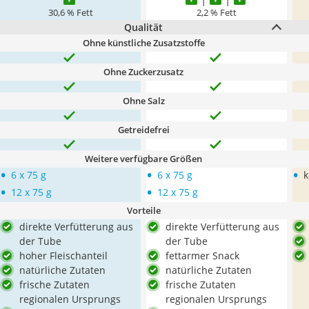
30,6 % Fett
2,2 % Fett
Qualität
Ohne künstliche Zusatzstoffe
Ohne Zuckerzusatz
Ohne Salz
Getreidefrei
Weitere verfügbare Größen
•
•
•
6 x 75 g
6 x 75 g
k
•
•
12 x 75 g
12 x 75 g
Vorteile
direkte Verfütterung aus
direkte Verfütterung aus
der Tube
der Tube
hoher Fleischanteil
fettarmer Snack
natürliche Zutaten
natürliche Zutaten
frische Zutaten
frische Zutaten
regionalen Ursprungs
regionalen Ursprungs