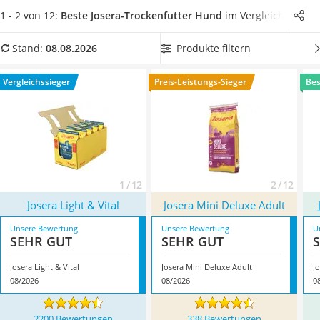
Philips-Sonicare-Zahnbürste
Vergleichstabelle,
welches laut Hersteller als Alleinfutter
1 - 2 von 12:
Beste Josera-Trockenfutter Hund
im Vergleich
Schildkrötenhaus
konzipiert ist
. Selbst für Tiere mit einem empfindlichen
Mineralfutter Pferd
Verdauungstrakt bietet der Hersteller eine breite Auswahl an
Produkte filtern
Stand:
08.08.2026
Massagegerät
Produkten. Alternativ finden Sie hier
Hundefutter für Magen-
Service
Darm-empfindliche Hunde
. Überzeugt hat uns hier im August
Vergleichssieger
Preis-Leistungs-Sieger
Bes
2026 besonders das Modell
Josera Light & Vital
*
mit seinen
Eigenschaften.
1 / 12
2 / 12
Josera Light & Vital
Josera Mini Deluxe Adult
Unsere Bewertung
Unsere Bewertung
U
SEHR GUT
SEHR GUT
Josera Light & Vital
Josera Mini Deluxe Adult
J
08/2026
08/2026
0
2200 Bewertungen
338 Bewertungen