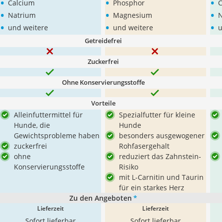
•
•
•
Calcium
Phosphor
C
•
•
•
Natrium
Magnesium
N
•
•
•
und weitere
und weitere
u
Getreidefrei
Zuckerfrei
Ohne Konservierungsstoffe
Vorteile
Alleinfuttermittel für
Spezialfutter für kleine
Hunde, die
Hunde
Gewichtsprobleme haben
besonders ausgewogener
zuckerfrei
Rohfasergehalt
ohne
reduziert das Zahnstein-
Konservierungsstoffe
Risiko
mit L-Carnitin und Taurin
für ein starkes Herz
Zu den Angeboten
*
Lieferzeit
Lieferzeit
Sofort lieferbar
Sofort lieferbar