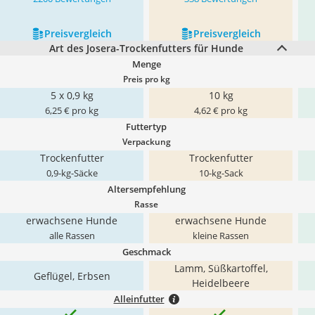
Preis­vergleich
Preis­vergleich
Art des Josera-Trockenfutters für Hunde
Menge
Preis pro kg
5 x 0,9 kg
10 kg
6,25 € pro kg
4,62 € pro kg
Futtertyp
Verpackung
Trockenfutter
Trockenfutter
0,9-kg-Säcke
10-kg-Sack
Altersempfehlung
Rasse
erwachsene Hunde
erwachsene Hunde
alle Rassen
kleine Rassen
Geschmack
Lamm, Süßkartoffel,
Geflügel, Erbsen
Heidelbeere
Alleinfutter