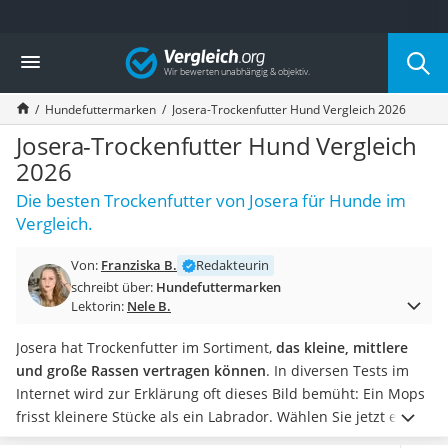
Die beliebtesten Vergleiche nach Kategorie
Vergleich
Drogerie
Inhalator
Hundefuttermarken
Josera-Trockenfutter Hund Vergleich 2026
Haarschneider
Rollator
Josera-Trockenfutter Hund Vergleich
Braun Rasierer
2026
Katzenklappe (Chip)
Die besten Trockenfutter von Josera für Hunde im
Rasierer
Vergleich.
Masturbator
Massagepistole
Von:
Franziska B.
Redakteurin
Epilierer
schreibt über:
Hundefuttermarken
Reisehaartrockner
Lektorin:
Nele B.
Eiweißpulver
Magnesiumpräparat
Josera hat Trockenfutter im Sortiment,
das kleine, mittlere
Katzenklappe
und große Rassen vertragen können
. In diversen Tests im
Nackenmassagegerät
Internet wird zur Erklärung oft dieses Bild bemüht: Ein Mops
Zeckenschutz Katze
frisst kleinere Stücke als ein Labrador.
Wählen Sie jetzt ein
leichter Haartrockner
Josera-Trockenfutter für Hunde aus unserer