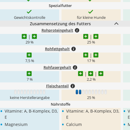
Spezialfutter
Gewichtskontrolle
für kleine Hunde
Zusammensetzung des Futters
Rohproteingehalt
29 %
25 %
Rohfettgehalt
7,5 %
17 %
Rohfasergehalt
7 %
2,2 %
Fleischanteil
1
2
3
4
5
6
7
8
9
10
1
2
3
4
5
6
7
8
9
10
keine Herstellerangabe
25 %
Nährstoffe
•
•
•
Vitamine: A, B-Komplex, D3,
Vitamine: A, B-Komplex, D3,
V
E
E
E
•
•
•
Magnesium
Calcium