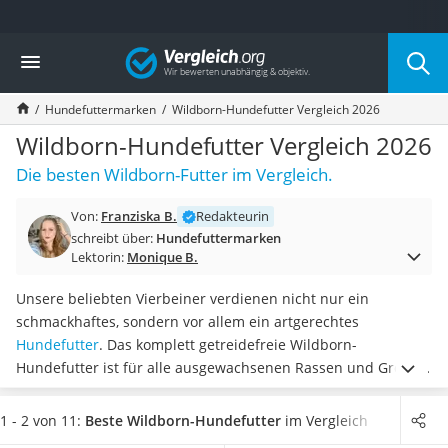
Die beliebtesten Vergleiche nach Kategorie
Vergleich
Drogerie
Inhalator
Hundefuttermarken
Wildborn-Hundefutter Vergleich 2026
Haarschneider
Rollator
Wildborn-Hundefutter Vergleich 2026
Braun Rasierer
Die besten Wildborn-Futter im Vergleich.
Katzenklappe (Chip)
Rasierer
Von:
Franziska B.
Redakteurin
Masturbator
schreibt über:
Hundefuttermarken
Massagepistole
Lektorin:
Monique B.
Epilierer
Reisehaartrockner
Unsere beliebten Vierbeiner verdienen nicht nur ein
Eiweißpulver
schmackhaftes, sondern vor allem ein artgerechtes
Magnesiumpräparat
Hundefutter
. Das komplett getreidefreie Wildborn-
Katzenklappe
Hundefutter ist für alle ausgewachsenen Rassen und Größen
Nackenmassagegerät
sowie
für ernährungssensible und Hunde mit Futterallergien
Zeckenschutz Katze
aufgrund seiner hypoallergenen Zusammensetzung bestens
1 - 2 von 11:
Beste Wildborn-Hundefutter
im Vergleich
leichter Haartrockner
geeignet. Laut Tests im Internet ist das Futter zudem frei von