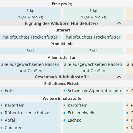
Preis pro kg
1 kg
1 kg
17,90 € pro kg
17,90 € pro kg
Eignung des Wildborn-Hundefutters
Futterart
halbfeuchtes Trockenfutter
halbfeuchtes Trockenfutter
Produktlinie
Soft
Soft
Alleinfutter für
alle ausgewachsenen Rassen
alle ausgewachsenen Rassen
al
und Größen
und Größen
Geschmack & Inhaltsstoffe
Enthaltenes Fleisch
•
•
•
Ente
Schweizer Alpenhühnchen
Z
Weitere Inhaltsstoffe
•
•
•
Kartoffeln
Kartoffeln
F
•
•
•
Rübentrockenschnitzel
Erbseneiweiß
•
•
•
Apfel
Lachsöl
K
•
•
Chicorée
M