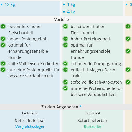
•
•
•
12 kg
1 kg
0
•
4 kg
Vorteile
besonders hoher
besonders hoher
Fleischanteil
Fleischanteil
hoher Proteingehalt
hoher Proteingehalt
optimal für
optimal für
ernährungssensible
ernährungssensible
Hunde
Hunde
softe Vollfleisch-Kroketten
schonende Dampfgarung
nur eine Proteinquelle für
entlastet Magen-Darm-
bessere Verdaulichkeit
Trakt
softe Vollfleisch-Kroketten
nur eine Proteinquelle für
bessere Verdaulichkeit
Zu den Angeboten
*
Lieferzeit
Lieferzeit
Sofort lieferbar
Sofort lieferbar
Vergleichssieger
Bestseller