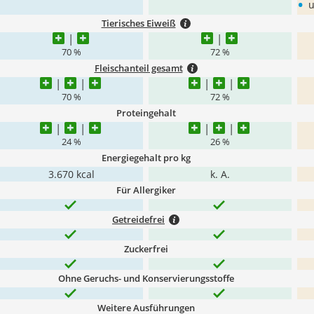
•
u
Tierisches Eiweiß
70 %
72 %
Fleischanteil gesamt
70 %
72 %
Proteingehalt
24 %
26 %
Energiegehalt pro kg
3.670 kcal
k. A.
Für Allergiker
Getreidefrei
Zuckerfrei
Ohne Geruchs- und Konservierungsstoffe
Weitere Ausführungen