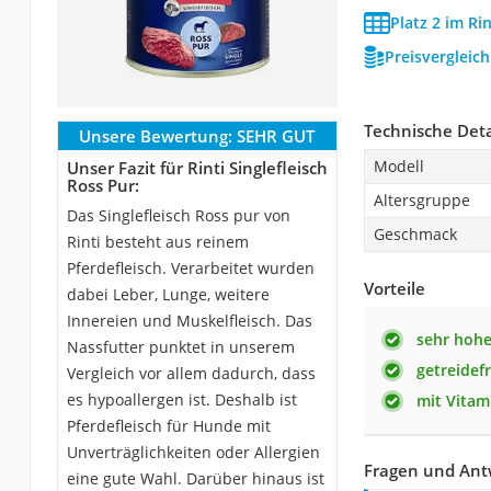
Platz 2 im Ri
Preisvergleic
Technische Deta
Unsere Bewertung:
SEHR GUT
Modell
Unser Fazit für Rinti Singlefleisch
Ross Pur:
Altersgruppe
Das Singlefleisch Ross pur von
Geschmack
Rinti besteht aus reinem
Pferdefleisch. Verarbeitet wurden
Vorteile
dabei Leber, Lunge, weitere
Innereien und Muskelfleisch. Das
sehr hohe
Nassfutter punktet in unserem
getreidefr
Vergleich vor allem dadurch, dass
es hypoallergen ist. Deshalb ist
mit Vitam
Pferdefleisch für Hunde mit
Unverträglichkeiten oder Allergien
Fragen und Antw
eine gute Wahl. Darüber hinaus ist