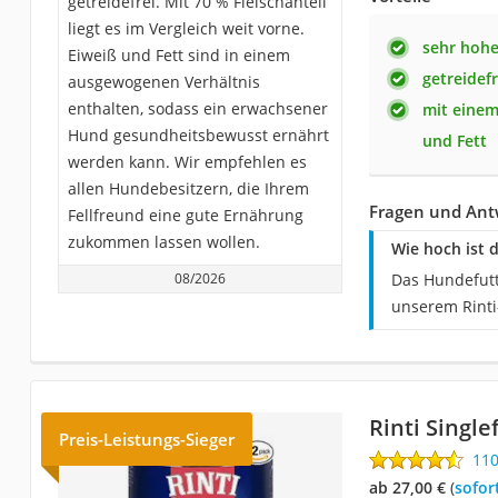
getreidefrei. Mit 70 % Fleischanteil
liegt es im Vergleich weit vorne.
sehr hohe
Eiweiß und Fett sind in einem
getreidefr
ausgewogenen Verhältnis
enthalten, sodass ein erwachsener
mit einem
Hund gesundheitsbewusst ernährt
und Fett
werden kann. Wir empfehlen es
allen Hundebesitzern, die Ihrem
Fragen und Ant
Fellfreund eine gute Ernährung
zukommen lassen wollen.
Wie hoch ist 
08/2026
Das Hundefutt
unserem Rinti
Rinti Single
Preis-Leistungs-Sieger
11
ab 27,00 €
(
Sofor