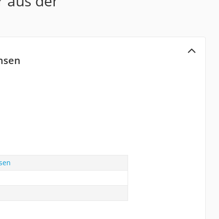
r aus der
nsen
sen