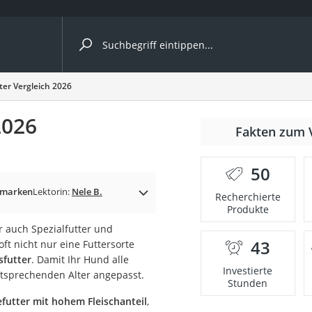
ergleiche nach Kategorie
ter Vergleich 2026
2026
Fakten zum 
50
p)
rmarken
Lektorin:
Nele B.
Recherchierte
Produkte
r auch Spezialfutter und
43
oft nicht nur eine Futtersorte
sfutter
. Damit Ihr Hund alle
Investierte
ntsprechenden Alter angepasst.
Stunden
futter mit hohem Fleischanteil
,