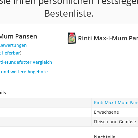
ie Ihren persönlichen Testsiege
Bestenliste.
I-Mum Pansen
Rinti Max-I-Mum Pa
 Bewertungen
t lieferbar
)
nti-Hundefutter Vergleich
h und weitere Angebote
ils
Rinti Max-I-Mum Pan
Erwachsene
Fleisch und Gemüse
Nachteile