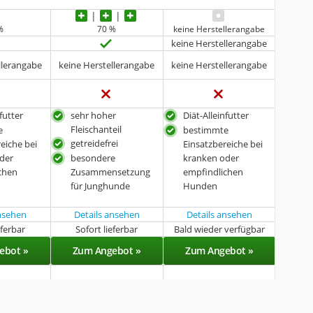
%
70 %
keine Herstellerangabe
keine Herstellerangabe
llerangabe
keine Herstellerangabe
keine Herstellerangabe
nfutter
sehr hoher
Diät-Alleinfutter
Fleischanteil
e
bestimmte
getreidefrei
eiche bei
Einsatzbereiche bei
der
besondere
kranken oder
chen
Zusammensetzung
empfindlichen
für Junghunde
Hunden
ansehen
Details ansehen
Details ansehen
eferbar
Sofort lieferbar
Bald wieder verfügbar
ebot »
Zum Angebot »
Zum Angebot »