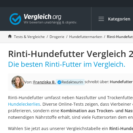
Kategorien
Die beliebtesten V
Drogerie
Tests & Vergleiche
Drogerie
Hundefuttermarken
Rinti-Hundefut
Inhalator
Rinti-Hundefutter Vergleich 
Haarschneider
Rollator
Die besten Rinti-Futter im Vergleich.
Braun Rasierer
Katzenklappe (Chi
schreibt über:
Hundefutte
Von:
Franziska B.
Redakteurin
Rasierer
Rinti-Hundefutter umfasst neben Nassfutter und Trockenfutte
Masturbator
Hundeleckerlies
. Diverse Online-Tests zeigen, dass Vierbeiner 
Massagepistole
präferieren, sondern eine
Kombination aus Trocken- und Nas
notwendigen Nährstoffe erhält, sind viele Futtersorten dem e
Epilierer
Reisehaartrockner
Wählen Sie jetzt aus unserer Vergleichstabelle ein
Rinti-Hunde