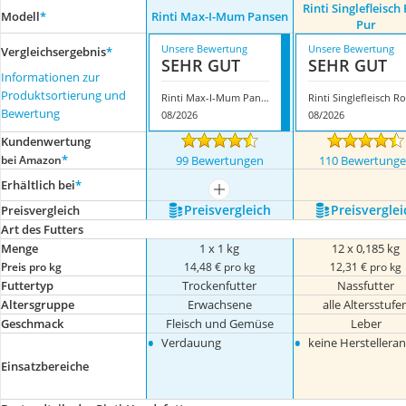
Rinti Singlefleisch
Modell
*
Rinti Max-I-Mum Pansen
Pur
Unsere Bewertung
Unsere Bewertung
Vergleichsergebnis
*
SEHR GUT
SEHR GUT
Informationen zur
Produktsortierung und
Rinti Max-I-Mum Pansen
R
Bewertung
08/2026
08/2026
Kundenwertung
*
bei Amazon
99 Bewertungen
110 Bewertung
Erhältlich bei
*
mehr anzeigen
Preis­vergleich
Preis­verglei
Preis­vergleich
Art des Futters
Menge
1 x 1 kg
12 x 0,185 kg
Preis pro kg
14,48 € pro kg
12,31 € pro kg
Futtertyp
Trockenfutter
Nassfutter
Altersgruppe
Erwachsene
alle Altersstufe
Geschmack
Fleisch und Gemüse
Leber
•
•
Verdauung
keine Herstellera
Einsatzbereiche