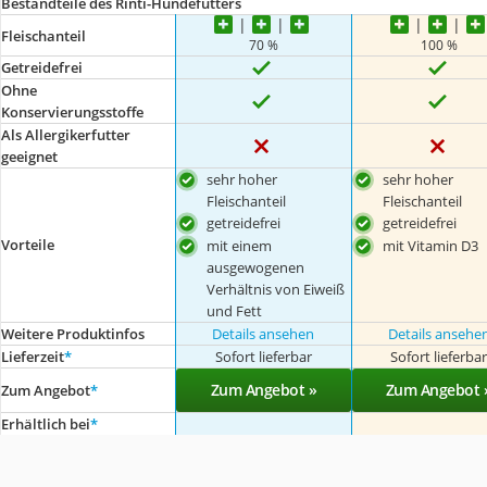
Bestandteile des Rinti-Hundefutters
Fleischanteil
70 %
100 %
Getreidefrei
Ohne
Konservierungsstoffe
Als Allergikerfutter
geeignet
sehr hoher
sehr hoher
Fleischanteil
Fleischanteil
getreidefrei
getreidefrei
Vorteile
mit einem
mit Vitamin D3
ausgewogenen
Verhältnis von Eiweiß
und Fett
Weitere Produktinfos
Details ansehen
Details ansehe
Lieferzeit
*
Sofort lieferbar
Sofort lieferba
Zum Angebot »
Zum Angebot 
Zum Angebot
*
Erhältlich bei
*