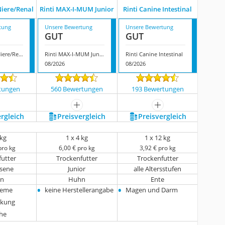
Niere/Renal
Rinti MAX-I-MUM Junior
Rinti Canine Intestinal
tung
Unsere Bewertung
Unsere Bewertung
GUT
GUT
Rinti Canine Niere/Renal
Rinti MAX-I-MUM Junior
Rinti Canine Intestinal
08/2026
08/2026
tungen
560 Bewertungen
193 Bewertungen
mehr anzeigen
mehr anzeigen
ergleich
Preis­vergleich
Preis­vergleich
 kg
1 x 4 kg
1 x 12 kg
pro kg
6,00 € pro kg
3,92 € pro kg
futter
Trockenfutter
Trockenfutter
sene
Junior
alle Altersstufen
n
Huhn
Ente
•
•
leme
keine Herstellerangabe
Magen und Darm
nkung
he