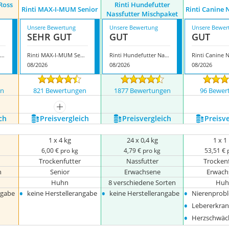
 Ross
Rinti Hundefutter
Rinti MAX-I-MUM Senior
Rinti Canine 
Nassfutter Mischpaket
Unsere Bewertung
Unsere Bewertung
Unsere Bewer
SEHR GUT
GUT
GUT
inti Singlefleisch Ross Pur
Rinti MAX-I-MUM Senior
Rinti Hundefutter Nassfutter Mischpaket
08/2026
08/2026
08/2026
en
821 Bewertungen
1877 Bewertungen
96 Bewer
mehr anzeigen
ch
Preis­vergleich
Preis­vergleich
Preis­v
1 x 4 kg
24 x 0,4 kg
1 x 1
6,00 € pro kg
4,79 € pro kg
53,51 € 
Trockenfutter
Nassfutter
Trocken
n
Senior
Erwachsene
Erwach
Huhn
8 verschiedene Sorten
Huh
•
•
•
ngabe
keine Herstellerangabe
keine Herstellerangabe
Nierenprob
•
Lebererkra
•
Herzschwäc