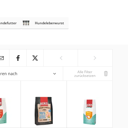
ndefutter
Hundeleberwurst
Alle Filter
eren nach
zurücksetzen