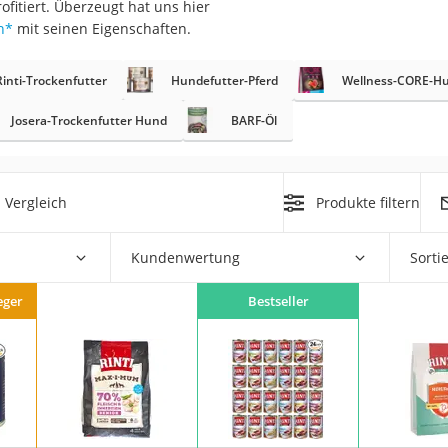
itiert. Überzeugt hat uns hier
n
*
mit seinen Eigenschaften.
at
Rinti-Trockenfutter
Hundefutter-Pferd
Wellness-CORE-Hu
rät
Josera-Trockenfutter Hund
BARF-Öl
e
ner
 Vergleich
Produkte filtern
Zahnbürste
Kundenwertung
Sorti
d
eger
Bestseller