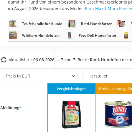
damit Ihr Hund von einem besonderen Geschmackserlebnis prof
Eiweißpulver
im August 2026 besonders das Modell
Rinti Max-I-Mum Panse
Magnesiumpräpar
Katzenklappe
Teufelskralle für Hunde
Rinti-Hundefutter
Nackenmassagege
Wildborn-Hundefutter
Pets-Deli-Hundefutter
Zeckenschutz Katz
leichter Haartrock
Aktualisiert:
06.08.2026
1 - 7 von 7:
Beste Rinti-Hundefutter
im
Philips-Sonicare-
Schildkrötenhaus
Preis in EUR
Hersteller
Mineralfutter Pfer
Massagegerät
Vergleichssieger
Preis-Leistungs-Si
Service
Abbildung
*