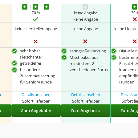
70 %
keine Angabe
30 
keine Angabe
keine Herstellerangabe
keine Angabe
keine Herste
sehr hoher
sehr große Packung
Diät-Allei
Fleischanteil
Mischpaket aus
bestimmt
getreidefrei
mindestens 8
Einsatzber
besondere
verschiedenen Sorten
kranken o
Zusammensetzung
empfindli
für Senior-Hunde
Hunden
n
Details ansehen
Details ansehen
Details 
r
Sofort lieferbar
Sofort lieferbar
Sofort li
»
Zum Angebot »
Zum Angebot »
Zum Ang