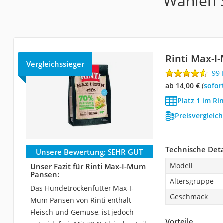
Wählen S
Rinti Max-
Vergleichssieger
99
ab 14,00 €
(
Sofor
Platz 1 im Ri
Preisvergleic
Technische Deta
Unsere Bewertung:
SEHR GUT
Modell
Unser Fazit für Rinti Max-I-Mum
Pansen:
Altersgruppe
Das Hundetrockenfutter Max-I-
Geschmack
Mum Pansen von Rinti enthält
Fleisch und Gemüse, ist jedoch
Vorteile