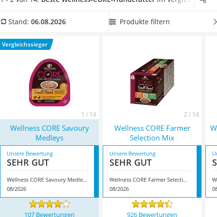
Philips-Sonicare-Zahnbürste
leicht verdaulich sind und weder Konservierungsstoffe noch
Schildkrötenhaus
Geschmacksverstärker enthalten
. Wählen Sie jetzt aus
Produkte filtern
Stand:
06.08.2026
Mineralfutter Pferd
unserer Vergleichstabelle Wellness-CORE-Hundefutter in
Massagegerät
einer Geschmacksrichtung, die Ihrem Vierbeiner besonders
Vergleichssieger
Service
zusagt, um ihm den Wechsel so schmackhaft wie möglich zu
machen. Überzeugt hat uns hier im August 2026 besonders
das Modell
Wellness CORE Savoury Medleys
*
mit seinen
Eigenschaften.
1 / 14
2 / 14
Wellness CORE Savoury
Wellness CORE Farmer
W
Medleys
Selection Mix
Unsere Bewertung
Unsere Bewertung
U
SEHR GUT
SEHR GUT
Wellness CORE Savoury Medleys
Wellness CORE Farmer Selection Mix
08/2026
08/2026
0
107 Bewertungen
926 Bewertungen