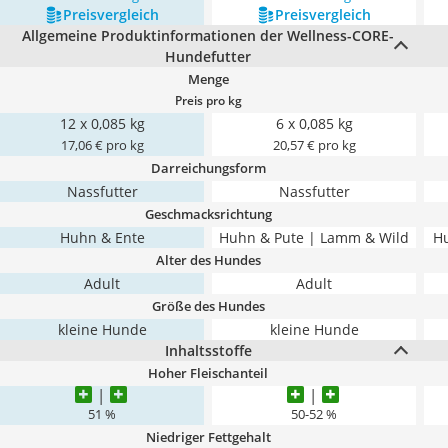
Preis­vergleich
Preis­vergleich
Allgemeine Produktinformationen der Wellness-CORE-
Hundefutter
Menge
Preis pro kg
12 x 0,085 kg
6 x 0,085 kg
17,06 € pro kg
20,57 € pro kg
Darreichungsform
Nassfutter
Nassfutter
Geschmacksrichtung
Huhn & Ente
Huhn & Pute | Lamm & Wild
Hu
Alter des Hundes
Adult
Adult
Größe des Hundes
kleine Hunde
kleine Hunde
Inhaltsstoffe
Hoher Fleischanteil
51 %
50-52 %
Niedriger Fettgehalt