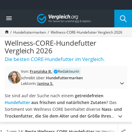
Die beliebtesten Vergleiche nach Kategorie
Vergleich
Drogerie
Inhalator
Hundefuttermarken
Wellness-CORE-Hundefutter Vergleich 2026
Haarschneider
Rollator
Wellness-CORE-Hundefutter
Braun Rasierer
Vergleich 2026
Katzenklappe (Chip)
Die besten CORE-Hundefutter im Vergleich.
Rasierer
Masturbator
Von:
Franziska B.
Redakteurin
Massagepistole
schreibt über:
Hundefuttermarken
Epilierer
Lektorin:
Janina S.
Reisehaartrockner
Eiweißpulver
Sie sind auf der Suche nach einem
getreidefreien
Magnesiumpräparat
Hundefutter
aus frischen und natürlichen Zutaten
? Das
Katzenklappe
Sortiment von Wellness CORE beinhaltet diverse
Nass- und
Nackenmassagegerät
Trockenfutter, die Sie dem Alter und der Größe Ihres
Zeckenschutz Katze
Hundes entsprechend wählen
können.
Tests im Internet
leichter Haartrockner
berichten, dass die Mahlzeiten von Wellness CORE zudem
1 - 2 von 14:
Beste Wellness-CORE-Hundefutter
im Vergleich