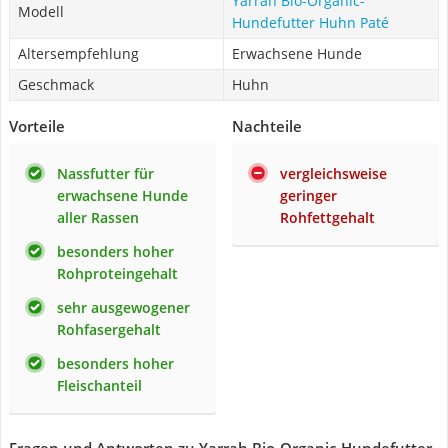
Yarrah Bio-Organic-
Modell
Hundefutter Huhn Paté
Altersempfehlung
Erwachsene Hunde
Geschmack
Huhn
Vorteile
Nachteile
Nassfutter für
vergleichsweise
erwachsene Hunde
geringer
aller Rassen
Rohfettgehalt
besonders hoher
Rohproteingehalt
sehr ausgewogener
Rohfasergehalt
besonders hoher
Fleischanteil