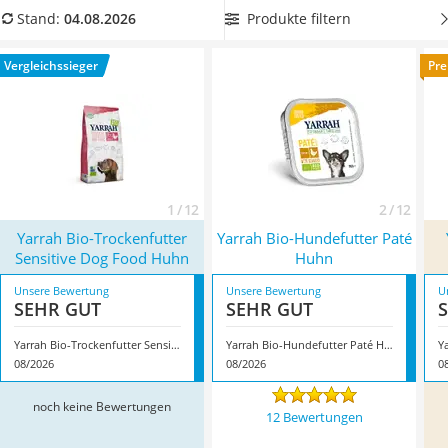
Philips-Sonicare-Zahnbürste
Rohfasergehalt hat
, der bei Trockenfutter unter vier und bei
Produkte filtern
Stand:
04.08.2026
Schildkrötenhaus
Nassfutter unter einem Prozent liegen sollte. So bekommt Ihr
Mineralfutter Pferd
Hund laut diversen Tests im Internet Ballaststoffe, aber nicht
Vergleichssieger
Pre
Massagegerät
im Übermaß. Überzeugt hat uns hier im August 2026
Service
besonders das Modell
Yarrah Bio-Trockenfutter Sensitive Dog
Food Huhn
*
mit seinen Eigenschaften.
1 / 12
2 / 12
Yarrah Bio-Trockenfutter
Yarrah Bio-Hundefutter Paté
Sensitive Dog Food Huhn
Huhn
Unsere Bewertung
Unsere Bewertung
U
SEHR GUT
SEHR GUT
Yarrah Bio-Trockenfutter Sensitive Dog Food Huhn
Yarrah Bio-Hundefutter Paté Huhn
08/2026
08/2026
0
noch keine Bewertungen
12 Bewertungen