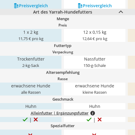
Preis­vergleich
Preis­vergleich
Art des Yarrah-Hundefutters
Menge
Preis
1 x 2 kg
12 x 0,15 kg
11,75 € pro kg
12,64 € pro kg
Futtertyp
Verpackung
Trockenfutter
Nassfutter
2-kg-Sack
150-g-Schale
Altersempfehlung
Rasse
erwachsene Hunde
erwachsene Hunde
alle Rassen
kleine Rassen
Geschmack
Huhn
Huhn
Alleinfutter | Ergänzungsfutter
Spezialfutter