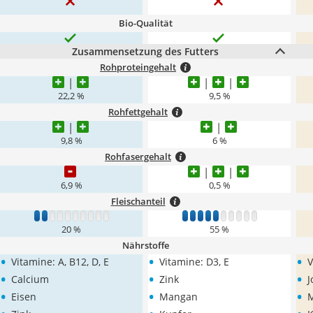
Bio-Qualität
Zusammensetzung des Futters
Rohproteingehalt
22,2 %
9,5 %
Rohfettgehalt
9,8 %
6 %
Rohfasergehalt
6,9 %
0,5 %
Fleischanteil
1
2
3
4
5
6
7
8
9
10
1
2
3
4
5
6
7
8
9
10
20 %
55 %
Nährstoffe
•
•
•
Vitamine: A, B12, D, E
Vitamine: D3, E
V
•
•
•
Calcium
Zink
J
•
•
•
Eisen
Mangan