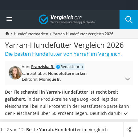
Die beliebtesten Vergleiche nach Kategorie
Vergleich
Drogerie
Inhalator
Hundefuttermarken
Yarrah-Hundefutter Vergleich 2026
Haarschneider
Rollator
Yarrah-Hundefutter Vergleich 2026
Braun Rasierer
Die besten Hundefutter von Yarrah im Vergleich.
Katzenklappe (Chip)
Rasierer
Von:
Franziska B.
Redakteurin
Masturbator
schreibt über:
Hundefuttermarken
Massagepistole
Lektorin:
Monique B.
Epilierer
Reisehaartrockner
Der
Fleischanteil in Yarrah-Hundefutter ist recht breit
Eiweißpulver
gefächert
. In der Produktreihe Vega Dog Food liegt der
Magnesiumpräparat
Fleischanteil bei null Prozent; in der Nassfutter-Sparte kann
Katzenklappe
der Fleischanteil über 50 Prozent liegen. Deutlich darüber
Nackenmassagegerät
liegt der Fleischanteil in
Hundefutter mit hohem
Zeckenschutz Katze
Fleischanteil
.
Wählen Sie jetzt ein Yarrah-Hundefutter aus
1 - 2 von 12:
Beste Yarrah-Hundefutter
im Vergleich
leichter Haartrockner
unserer Vergleichstabelle,
das einen ausgewogenen