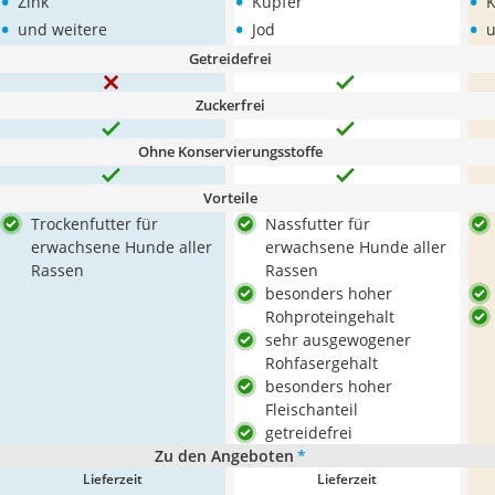
•
•
•
Zink
Kupfer
K
•
•
•
und weitere
Jod
u
Getreidefrei
Zuckerfrei
Ohne Konservierungsstoffe
Vorteile
Trockenfutter für
Nassfutter für
erwachsene Hunde aller
erwachsene Hunde aller
Rassen
Rassen
besonders hoher
Rohproteingehalt
sehr ausgewogener
Rohfasergehalt
besonders hoher
Fleischanteil
getreidefrei
Zu den Angeboten
*
Lieferzeit
Lieferzeit