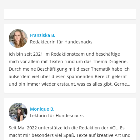
Franziska B.
Redakteurin für Hundesnacks
Ich bin seit 2021 im Redaktionsteam und beschäftige
mich vor allem mit Texten rund um das Thema Drogerie.
Durch meine Beschäftigung mit dieser Thematik habe ich
außerdem viel über diesen spannenden Bereich gelernt
und bin immer wieder erstaunt, was es alles gibt. Gerne
lasse ich Sie an meinen Erfahrungen teilhaben. Als
Fachautorin für Drogerieprodukte teile ich mein Wissen
über Beauty- sowie Pflegeprodukte, Gesundheitsartikel,
Monique B.
Haushaltswaren und vieles mehr. Meine Beiträge
Lektorin für Hundesnacks
umfassen Produktvergleiche, Tipps, Trends und
Seit Mai 2022 unterstütze ich die Redaktion der VGL. Es
Empfehlungen, um Lesern dabei zu helfen, die besten
macht mir besonders viel Spaß, Texte auf kreative Art und
Produkte für ihre Bedürfnisse zu finden sowie sowohl ihre