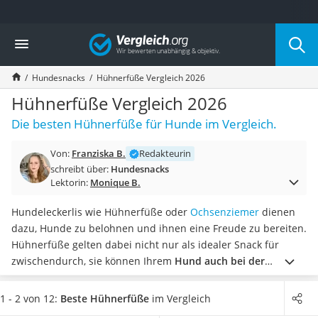
Die beliebtesten Vergleiche nach Kategorie
Vergleich
Drogerie
Inhalator
Hundesnacks
Hühnerfüße Vergleich 2026
Haarschneider
Rollator
Hühnerfüße Vergleich 2026
Braun Rasierer
Die besten Hühnerfüße für Hunde im Vergleich.
Katzenklappe (Chip)
Rasierer
Von:
Franziska B.
Redakteurin
Masturbator
schreibt über:
Hundesnacks
Massagepistole
Lektorin:
Monique B.
Epilierer
Reisehaartrockner
Hundeleckerlis wie Hühnerfüße oder
Ochsenziemer
dienen
Eiweißpulver
dazu, Hunde zu belohnen und ihnen eine Freude zu bereiten.
Magnesiumpräparat
Hühnerfüße gelten dabei nicht nur als idealer Snack für
Katzenklappe
zwischendurch, sie können Ihrem
Hund auch bei der
Nackenmassagegerät
Zahnpflege helfen
. So soll laut diversen Tests im Internet das
Zeckenschutz Katze
Kauen der Hühnerfüße Plaque und Zahnstein auf natürliche
1 - 2 von 12:
Beste Hühnerfüße
im Vergleich
leichter Haartrockner
Weise entfernen.
Wählen Sie jetzt aus unserer