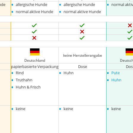
•
•
•
nde
allergische Hunde
allergische Hunde
normal akt
•
•
normal aktive Hunde
normal aktive Hunde
keine Herstellerangabe
Deutschland
Deutsc
papierbasierte Verpackung
Dose
Dos
•
•
•
Rind
Huhn
Pute
•
•
Truthahn
Huhn
•
Huhn & Frisch
•
•
•
keine
keine
keine