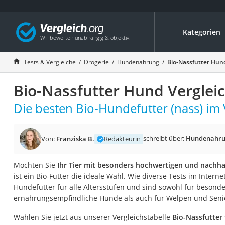
Kategorien
Die beliebtesten V
Drogerie
Tests & Vergleiche
Drogerie
Hundenahrung
Bio-Nassfutter Hund
Inhalator
Bio-Nassfutter Hund Verglei
Haarschneider
Rollator
Die besten Bio-Hundefutter (nass) im 
Braun Rasierer
Katzenklappe (Chi
schreibt über:
Hundenahr
Von:
Franziska B.
Redakteurin
Rasierer
Möchten Sie
Ihr Tier mit besonders hochwertigen und nachhal
Masturbator
ist ein Bio-Futter die ideale Wahl. Wie diverse Tests im Interne
Massagepistole
Hundefutter für alle Altersstufen und sind sowohl für besonder
ernährungsempfindliche Hunde als auch für Welpen und Senio
Epilierer
Reisehaartrockner
Wählen Sie jetzt aus unserer Vergleichstabelle
Bio-Nassfutter