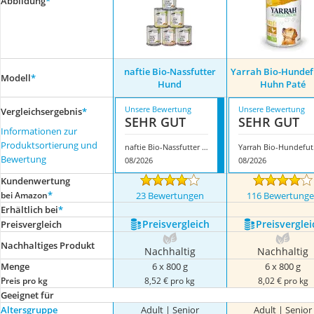
Abbildung
*
naftie Bio-Nassfutter
Yarrah Bio-Hundef
Modell
*
Hund
Huhn Paté
Unsere Bewertung
Unsere Bewertung
Vergleichsergebnis
*
SEHR GUT
SEHR GUT
Informationen zur
Produktsortierung und
naftie Bio-Nassfutter Hund
Yarr
Bewertung
08/2026
08/2026
Kundenwertung
*
bei Amazon
23 Bewertungen
116 Bewertung
Erhältlich bei
*
Preis­vergleich
Preis­verglei
Preis­vergleich
Nachhaltiges Produkt
Nachhaltig
Nachhaltig
Menge
6 x 800 g
6 x 800 g
Preis pro kg
8,52 € pro kg
8,02 € pro kg
Geeignet für
Altersgruppe
Adult | Senior
Adult | Senior