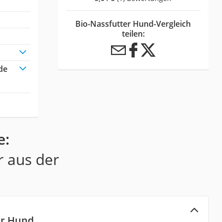
Bio-Nassfutter Hund-Vergleich
teilen:
de
e:
r aus der
er Hund