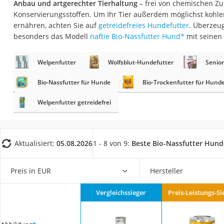
Anbau und artgerechter Tierhaltung
– frei von chemischen Zu
Eiweißpulver
Konservierungsstoffen. Um Ihr Tier außerdem möglichst kohle
Magnesiumpräpar
ernähren, achten Sie auf
getreidefreies Hundefutter
. Überzeug
besonders das Modell
naftie Bio-Nassfutter Hund
*
mit seinen
Katzenklappe
Nackenmassagege
Welpenfutter
Wolfsblut-Hundefutter
Senio
Zeckenschutz Katz
Bio-Nassfutter für Hunde
Bio-Trockenfutter für Hund
leichter Haartrock
Welpenfutter getreidefrei
Philips-Sonicare-
Schildkrötenhaus
Mineralfutter Pfer
Aktualisiert:
05.08.2026
1 - 8 von 9:
Beste Bio-Nassfutter Hund
Massagegerät
Service
Preis in EUR
Hersteller
Vergleichssieger
Preis-Leistungs-Si