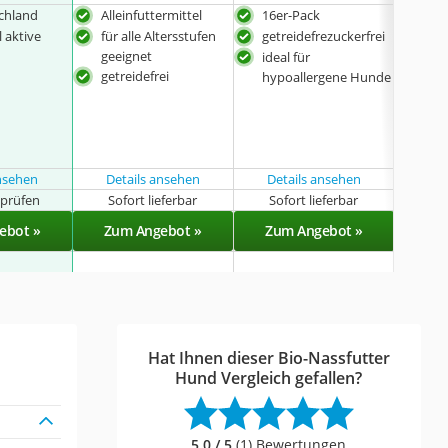
chland
Alleinfuttermittel
16er-Pack
aus
 aktive
für alle Altersstufen
getreidefrezuckerfrei
getr
geeignet
ideal für
für 
getreidefrei
hypoallergene Hunde
Hun
hyp
ver
ansehen
Details ansehen
Details ansehen
t prüfen
Sofort lieferbar
Sofort lieferbar
Sof
ebot »
Zum Angebot »
Zum Angebot »
Zu
Hat Ihnen dieser Bio-Nassfutter
Hund Vergleich gefallen?
5,0 / 5
(1) Bewertungen