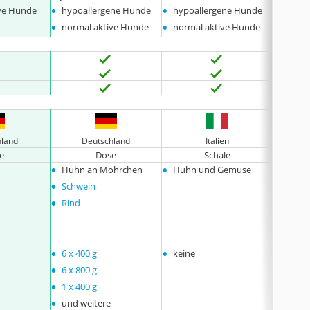
•
•
•
ive Hunde
hypoallergene Hunde
hypoallergene Hunde
norma
•
•
normal aktive Hunde
normal aktive Hunde
hland
Deutschland
Italien
D
e
Dose
Schale
•
•
•
Huhn an Möhrchen
Huhn und Gemüse
Ente
•
•
Schwein
Lam
•
•
Rind
Huhn
•
•
•
6 x 400 g
keine
12 x 4
•
•
6 x 800 g
12 x 8
•
•
1 x 400 g
24 x 4
•
und weitere