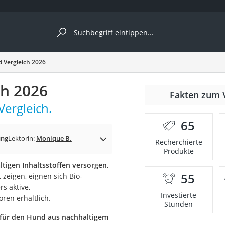
ergleiche nach Kategorie
 Vergleich 2026
ch 2026
Fakten zum 
Vergleich.
65
p)
ung
Lektorin:
Monique B.
Recherchierte
Produkte
tigen Inhaltsstoffen versorgen
,
55
t zeigen, eignen sich Bio-
s aktive,
Investierte
ren erhältlich.
Stunden
 für den Hund aus nachhaltigem