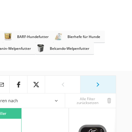
BARF-Hundefutter
Bierhefe für Hunde
anin-Welpenfutter
Belcando-Welpenfutter
Alle Filter
eren nach
zurücksetzen
ller