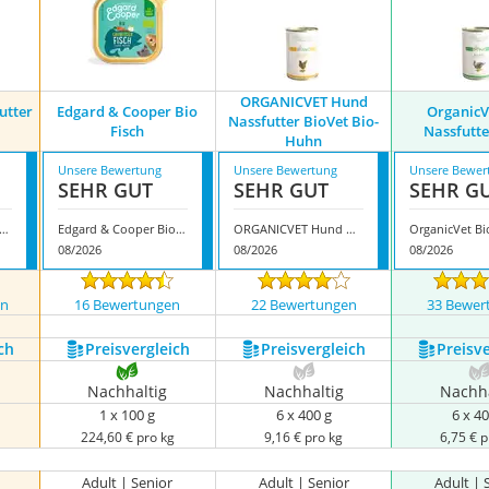
ORGANICVET Hund
utter
Edgard & Cooper Bio
OrganicV
Nassfutter BioVet Bio-
Fisch
Nassfutt
Huhn
Unsere Bewertung
Unsere Bewertung
Unsere Bewer
SEHR GUT
SEHR GUT
SEHR G
ah Bio-Hundefutter Huhn Paté
Edgard & Cooper Bio Fisch
ORGANICVET Hund Nassfutter BioVet Bio-Huhn
08/2026
08/2026
08/2026
en
16 Bewertungen
22 Bewertungen
33 Bewer
ch
Preis­vergleich
Preis­vergleich
Preis­v
Nachhaltig
Nachhaltig
Nachha
1 x 100 g
6 x 400 g
6 x 40
224,60 € pro kg
9,16 € pro kg
6,75 € p
Adult | Senior
Adult | Senior
Adult | 