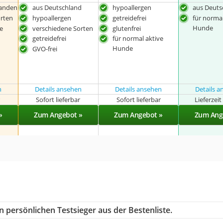
landen
aus Deutschland
hypoallergen
aus Deuts
rten
hypoallergen
getreidefrei
für normal
Hunde
e
verschiedene Sorten
glutenfrei
getreidefrei
für normal aktive
Hunde
GVO-frei
n
Details ansehen
Details ansehen
Details 
r
Sofort lieferbar
Sofort lieferbar
Lieferzei
»
Zum Angebot »
Zum Angebot »
Zum Ang
 persönlichen Testsieger aus der Bestenliste.