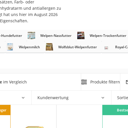
sätzen, Farb- oder
nhydratarm und antiallergen zu
at
t hat uns hier im August 2026
 Eigenschaften.
rät
r-Hundefutter
Welpen-Nassfutter
Welpen-Trockenfutter
e
e
Welpenmilch
Wolfsblut-Welpenfutter
Royal-C
ner
Zahnbürste
d
e
im Vergleich
Produkte filtern
Kundenwertung
Sorti
eger
Bestse