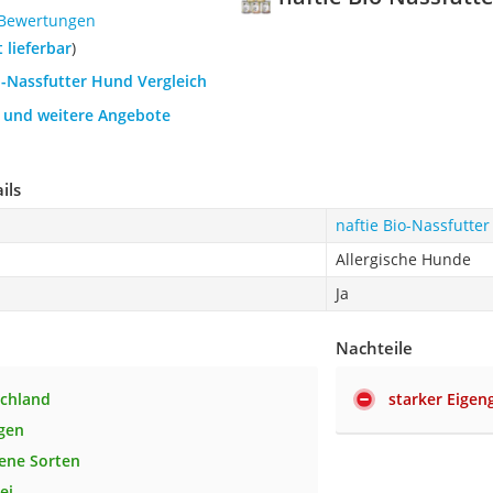
 Bewertungen
t lieferbar
)
o-Nassfutter Hund Vergleich
h und weitere Angebote
ils
naftie Bio-Nassfutte
Allergische Hunde
Ja
Nachteile
schland
starker Eige
gen
ene Sorten
ei