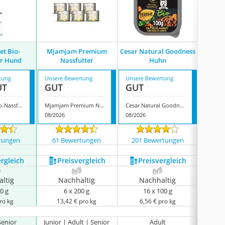
et Bio-
Mjamjam Premium
Cesar Natural Goodness
Wilde
er Hund
Nassfutter
Huhn
tung
Unsere Bewertung
Unsere Bewertung
Unsere
UT
GUT
GUT
GUT
OrganicVet Bio-Nassfutter Hund
Mjamjam Premium Nassfutter
Cesar Natural Goodness Huhn
Wildes
08/2026
08/2026
07/202
tungen
61 Bewertungen
201 Bewertungen
14 
ergleich
Preis­vergleich
Preis­vergleich
P
ltig
Nachhaltig
Nachhaltig
N
0 g
6 x 200 g
16 x 100 g
ro kg
13,42 € pro kg
6,56 € pro kg
9
Senior
Junior | Adult | Senior
Adult
Ad