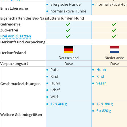
•
•
allergische Hunde
normal aktive Hu
Einsatzbereiche
•
normal aktive Hunde
Eigenschaften des Bio-Nassfutters für den Hund
Getreidefrei
Zuckerfrei
Frei von Zusätzen
Herkunft und Verpackung
Herkunftsland
Deutschland
Niederlande
Verpackungsart
Dose
Dose
•
•
Pute
Huhn
•
•
Rind
Rind
•
•
Huhn
vegan
Geschmacksrichtungen
•
Schaf
•
Wild
•
•
12 x 400 g
12 x 380 g
•
6 x 820 g
Weitere Gebindegrößen