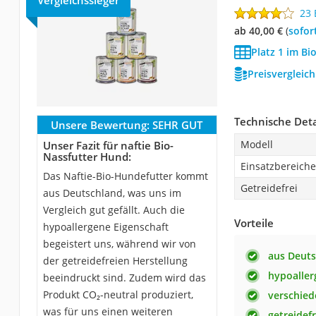
Vergleichssieger
23
ab 40,00 €
(
Sofor
Platz 1 im Bi
Preisvergleic
Technische Deta
Unsere Bewertung:
SEHR GUT
Modell
Unser Fazit für naftie Bio-
Nassfutter Hund:
Einsatzbereiche
Das Naftie-Bio-Hundefutter kommt
Getreidefrei
aus Deutschland, was uns im
Vergleich gut gefällt. Auch die
Vorteile
hypoallergene Eigenschaft
begeistert uns, während wir von
aus Deut
der getreidefreien Herstellung
hypoaller
beeindruckt sind. Zudem wird das
Produkt CO₂-neutral produziert,
verschied
was für uns einen weiteren
getreidefr