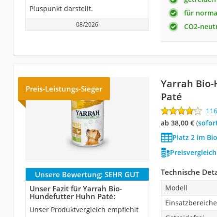
Pluspunkt darstellt.
für norma
08/2026
CO2-neutr
Yarrah Bio
Preis-Leistungs-Sieger
Paté
11
ab 38,00 €
(
Sofor
Platz 2 im Bi
Preisvergleic
Technische Deta
Unsere Bewertung:
SEHR GUT
Modell
Unser Fazit für Yarrah Bio-
Hundefutter Huhn Paté:
Einsatzbereiche
Unser Produktvergleich empfiehlt