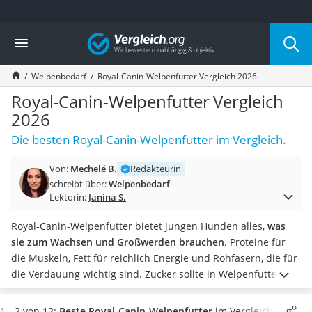
Die beliebtesten Vergleiche nach Kategorie
Vergleich
Drogerie
Inhalator
Welpenbedarf
Royal-Canin-Welpenfutter Vergleich 2026
Haarschneider
Rollator
Royal-Canin-Welpenfutter Vergleich
Braun Rasierer
2026
Katzenklappe (Chip)
Die besten Royal-Canin-Welpenfutter im Vergleich.
Rasierer
Masturbator
Von:
Mechelé B.
Redakteurin
Massagepistole
schreibt über:
Welpenbedarf
Epilierer
Lektorin:
Janina S.
Reisehaartrockner
Eiweißpulver
Royal-Canin-Welpenfutter bietet jungen Hunden alles,
was
Magnesiumpräparat
sie zum Wachsen und Großwerden brauchen
. Proteine für
Katzenklappe
die Muskeln, Fett für reichlich Energie und Rohfasern, die für
Nackenmassagegerät
die Verdauung wichtig sind. Zucker sollte in Welpenfutter
Zeckenschutz Katze
nicht enthalten sein, heißt es in diversen Tests im Internet.
leichter Haartrockner
Wählen Sie jetzt Royal-Canin-Welpenfutter aus unserer
1 - 2 von 12:
Beste Royal-Canin-Welpenfutter
im Vergleich