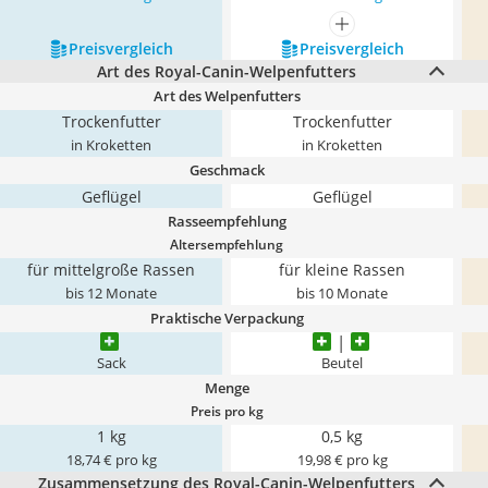
mehr anzeigen
Preis­vergleich
Preis­vergleich
Art des Royal-Canin-Welpenfutters
Art des Welpenfutters
Trockenfutter
Trockenfutter
in Kroketten
in Kroketten
Geschmack
Geflügel
Geflügel
Rasseempfehlung
Altersempfehlung
für mittelgroße Rassen
für kleine Rassen
bis 12 Monate
bis 10 Monate
Praktische Verpackung
Sack
Beutel
Menge
Preis pro kg
1 kg
0,5 kg
18,74 € pro kg
19,98 € pro kg
Zusammensetzung des Royal-Canin-Welpenfutters