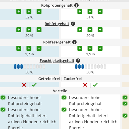
Rohproteingehalt
32 %
31 %
Rohfettgehalt
20 %
20 %
Rohfasergehalt
1,7 %
1,5 %
Feuchtigkeitsgehalt
1
2
3
4
5
6
7
8
9
10
1
2
3
4
5
6
7
8
9
10
30 %
30 %
Getreidefrei | Zuckerfrei
Vorteile
besonders hoher
besonders hoher
Rohproteingehalt
Rohproteingehalt
besonders hoher
besonders hoher
Rohfettgehalt liefert
Rohfettgehalt liefert
aktiven Hunden reichlich
aktiven Hunden reichlich
Energie
Energie