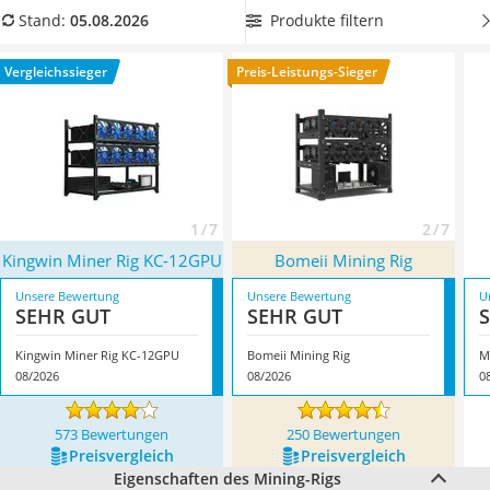
Tablets unter 200 Euro
und Lautstärke der Systeme. In unserer Vergleichstabelle
Produkte filtern
Stand:
05.08.2026
Ladekabel Typ 2 Schuko
finden Sie
Mining-Rigs und Einzelkomponenten
, die sich für
Lichtwecker
Einsteiger und Fortgeschrittene gleichermaßen eignen.
Vergleichssieger
Preis-Leistungs-Sieger
Acer Aspire
Überzeugt hat uns hier im August 2026 besonders das
Service
Modell
Kingwin Miner Rig KC-12GPU
*
mit seinen
Eigenschaften.
1 / 7
2 / 7
Kingwin Miner Rig KC-12GPU
Bomeii Mining Rig
Unsere Bewertung
Unsere Bewertung
U
SEHR GUT
SEHR GUT
Kingwin Miner Rig KC-12GPU
Bomeii Mining Rig
M
08/2026
08/2026
0
573 Bewertungen
250 Bewertungen
Preis­vergleich
Preis­vergleich
Eigenschaften des Mining-Rigs