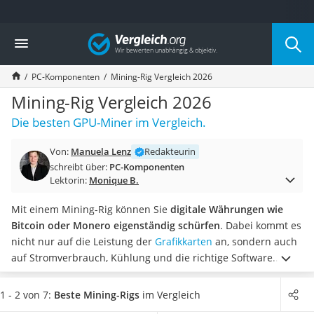
Die beliebtesten Vergleiche nach Kategorie
Vergleich
Elektronik
Powerstation
PC-Komponenten
Mining-Rig Vergleich 2026
Monitor 32 Zoll 4K
Fernseher
Mining-Rig Vergleich 2026
Drucker
Die besten GPU-Miner im Vergleich.
Desktop-PC
Monitor
Von:
Manuela Lenz
Redakteurin
Diascanner
schreibt über:
PC-Komponenten
Laser-Multifunktionsdrucker
Lektorin:
Monique B.
Powerline-Adapter
Powerstation mit Solarpanel
Mit einem Mining-Rig können Sie
digitale Währungen wie
Gaming-PC
Bitcoin oder Monero eigenständig schürfen
. Dabei kommt es
Soundbar
nicht nur auf die Leistung der
Grafikkarten
an, sondern auch
17-Zoll-Laptop
auf Stromverbrauch, Kühlung und die richtige Software.
Satellitenschüssel
Gerade beim Zusammenstellen der Komponenten ist
ein
Gaming-Headset
gutes Preis-Leistungs-Verhältnis entscheidend
. In diversen
1 - 2 von 7:
Beste Mining-Rigs
im Vergleich
Schnurloses Telefon
Tests zeigen sich große Unterschiede bei Effizienz, Stabilität