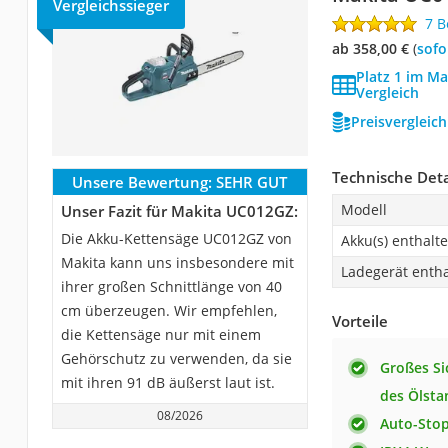
Vergleichssieger
7 
ab 358,00 €
(
Sof
Platz 1 im M
Vergleich
Preisvergleic
Technische Deta
Unsere Bewertung:
SEHR GUT
Modell
Unser Fazit für Makita UC012GZ:
Die Akku-Kettensäge UC012GZ von
Akku(s) enthalt
Makita kann uns insbesondere mit
Ladegerät enth
ihrer großen Schnittlänge von 40
cm überzeugen. Wir empfehlen,
Vorteile
die Kettensäge nur mit einem
Gehörschutz zu verwenden, da sie
Großes Si
mit ihren 91 dB äußerst laut ist.
des Ölsta
08/2026
Auto-Sto