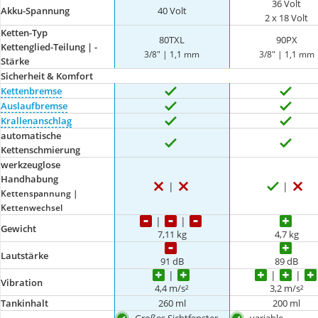
36 Volt
Akku-Spannung
40 Volt
2 x 18 Volt
Ketten-Typ
80TXL
90PX
Kettenglied-Teilung | -
3/8" | 1,1 mm
3/8" | 1,1 mm
Stärke
Sicherheit & Komfort
Kettenbremse
Auslaufbremse
Krallenanschlag
automatische
Kettenschmierung
werkzeuglose
Handhabung
Kettenspannung |
Kettenwechsel
Gewicht
7,11 kg
4,7 kg
Lautstärke
91 dB
89 dB
Vibration
4,4 m/s²
3,2 m/s²
Tankinhalt
260 ml
200 ml