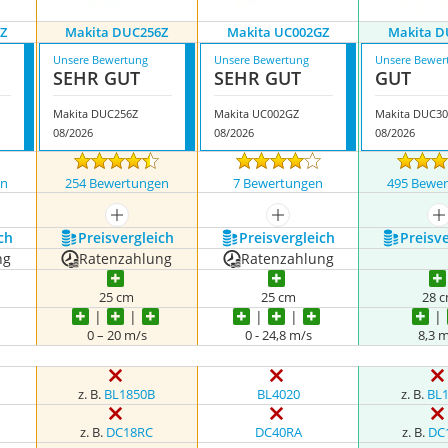
Z
Makita DUC256Z
Makita UC002GZ
Makita D
Unsere Bewertung
Unsere Bewertung
Unsere Bewer
SEHR GUT
SEHR GUT
GUT
Makita DUC256Z
Makita UC002GZ
Makita DUC3
08/2026
08/2026
08/2026
en
254 Bewertungen
7 Bewertungen
495 Bewe
nzeigen
mehr anzeigen
mehr anzeigen
m
ch
Preis­vergleich
Preis­vergleich
Preis­v
ng
Ratenzahlung
Ratenzahlung
25 cm
25 cm
28 
0 – 20 m/s
0 - 24,8 m/s
8,3 
z. B.
BL1850B
BL4020
z. B.
BL
z. B.
DC18RC
DC40RA
z. B.
DC