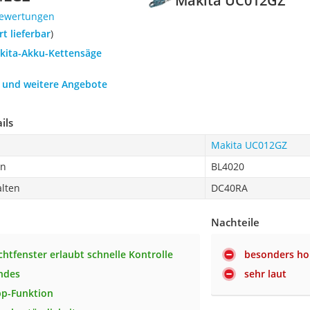
Makita UC012GZ
Bewertungen
ort lieferbar
)
akita-Akku-Kettensäge
h und weitere Angebote
ils
Makita UC012GZ
en
BL4020
alten
DC40RA
Nachteile
chtfenster erlaubt schnelle Kontrolle
besonders ho
ndes
sehr laut
pp-Funktion