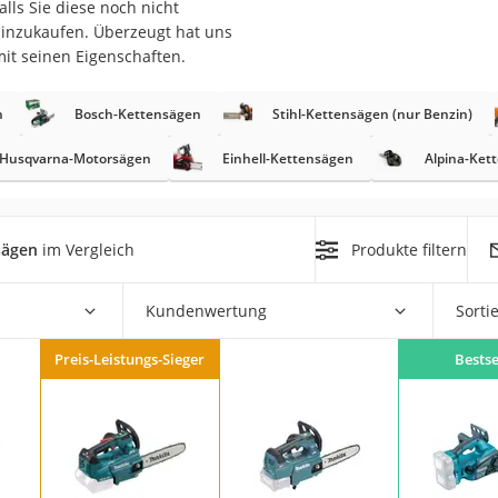
alls Sie diese noch nicht
hinzukaufen. Überzeugt hat uns
r
it seinen Eigenschaften.
n
Bosch-Kettensägen
Stihl-Kettensägen (nur Benzin)
mera
mit Elektrostart
Husqvarna-Motorsägen
Einhell-Kettensägen
Alpina-Ket
sägen
im Vergleich
Produkte filtern
en
Kundenwertung
Sorti
zer
Preis-Leistungs-Sieger
Bestse