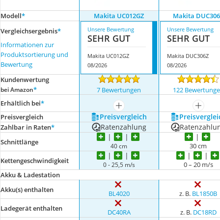
Modell
*
Makita UC012GZ
Makita DUC306
Unsere Bewertung
Unsere Bewertung
Vergleichsergebnis
*
SEHR GUT
SEHR GUT
Informationen zur
Produktsortierung und
Makita UC012GZ
Makita DUC306Z
Bewertung
08/2026
08/2026
Kundenwertung
*
bei Amazon
7 Bewertungen
122 Bewertung
Erhältlich bei
*
mehr anzeigen
mehr a
Preis­vergleich
Preis­verglei
Preis­vergleich
Ratenzahlung
Ratenzahlu
Zahlbar in Raten
*
Schnittlänge
30 cm
40 cm
Kettengeschwindigkeit
0 – 20 m/s
0 - 25,5 m/s
Akku & Ladestation
Akku(s) enthalten
BL4020
z. B.
BL1850B
Ladegerät enthalten
DC40RA
z. B.
DC18RD