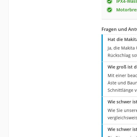
IPX4-Wass
Motorbr
Fragen und Ant
Hat die Makit
Ja, die Makit
Rückschlag sof
Wie groß ist 
Mit einer bea
Äste und Baum
Schnittlänge 
Wie schwer is
Wie Sie unser
vergleichswei
Wie schwer is