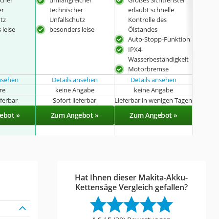
cher
umfangreicher
Großes Sichtfenster
Aut
er
technischer
erlaubt schnelle
IPX4
utz
Unfallschutz
Kontrolle des
Was
 leise
besonders leise
Ölstandes
Ket
Auto-Stopp-Funktion
Eins
IPX4-
Ket
Wasserbeständigkeit
wer
Motorbremse
mit
ansehen
Details ansehen
Details ansehen
Det
hre
keine Angabe
keine Angabe
k
eferbar
Sofort lieferbar
Lieferbar in wenigen Tagen
Sof
ebot »
Zum Angebot »
Zum Angebot »
Zu
Hat Ihnen dieser Makita-Akku-
Kettensäge Vergleich gefallen?