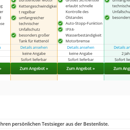
bürstenloser Motor
Großes Sichtfenster
umfangrei
ng
erlaubt schnelle
technisch
Kettengeschwindigkei
er
Kontrolle des
Unfallsch
t regelbar
Ölstandes
besonders
d
umfangreicher
Auto-Stopp-Funktion
mse
technischer
Unfallschutz
IPX4-
besonders großer
Wasserbeständigkeit
Tank für Kettenöl
Motorbremse
n
Details ansehen
Details ansehen
Details 
keine Angabe
keine Angabe
2 Ja
r
Sofort lieferbar
Sofort lieferbar
Sofort li
»
Zum Angebot »
Zum Angebot »
Zum Ang
hren persönlichen Testsieger aus der Bestenliste.