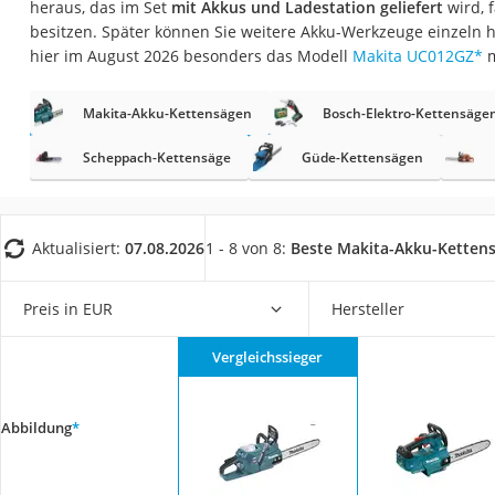
heraus, das im Set
mit Akkus und Ladestation geliefert
wird, f
Fliesenschneider
besitzen. Später können Sie weitere Akku-Werkzeuge einzeln 
Hochdruckreinige
hier im August 2026 besonders das Modell
Makita UC012GZ
*
m
Doppelschleifer
Makita-Akku-Kettensägen
Bosch-Elektro-Kettensäge
Überwachungska
Benzinrasenmäher 
Scheppach-Kettensäge
Güde-Kettensägen
Akku-Laubsauger
Löschdecke
Aktualisiert:
07.08.2026
1 - 8 von 8:
Beste Makita-Akku-Ketten
Multimeter
Winterharte Palm
Preis in EUR
Hersteller
Gasdurchlauferhit
Vergleichssieger
Service
Abbildung
*