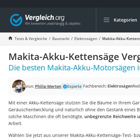
Kategorien
Die beliebtesten V
Baumarkt
Tests & Vergleiche
Baumarkt
Elektrosägen
Makita-Akku-Kettens
Tresor feuerfest
Makita-Akku-Kettensäge Verg
Makita-Akku-Rase
Kappsäge
Die besten Makita-Akku-Motorsägen i
Smartes Türschlos
Akku-Rasentrimm
Fachbereich:
Elektrosägen
Red
Von:
Philip Merten
Experte
Feuchtigkeitsmess
Mit einer Akku-Kettensäge stutzen Sie die Bäume in Ihrem Gar
Split-Klimaanlage 
Geräuschentwicklung und natürlich ohne den Gestank eines 
Pelletofen
solche Maschinen die oft benötigte,
unbegrenzte Reichweite un
Arbeit.
Bohrmaschine
Tiefbrunnenpump
Wählen Sie jetzt aus unserer Makita-Akku-Kettensäge-Test- bzw