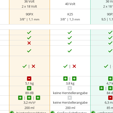
36 Volt
36 V
40 Volt
2 x 18 Volt
2 x 18 
90PX
K25
90P
9,5 | 1
3/8" | 1,1 mm
3/8" | 1,3 mm
5,1 kg
3,8 kg
4,7 
89 dB
keine Herstellerangabe
84 
3,2 m/s²
keine Herstellerangabe
6,3 m
200 ml
200 ml
85 