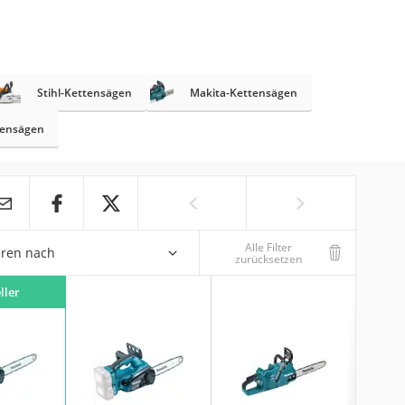
Stihl-Kettensägen
Makita-Kettensägen
tensägen
Alle Filter
eren nach
zurücksetzen
ller