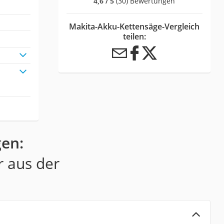
4,6 / 5
(30) Bewertungen
Makita-Akku-Kettensäge-Vergleich
teilen:
gen:
r aus der