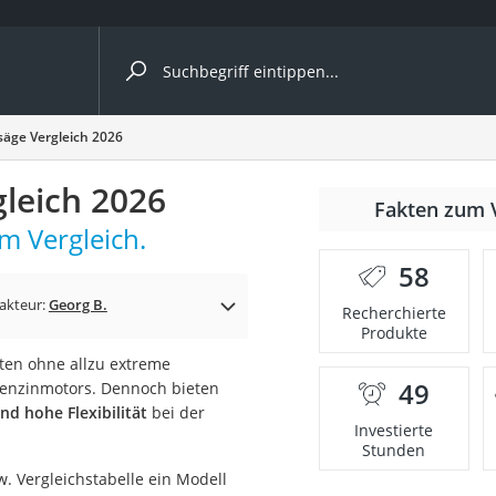
ergleiche nach Kategorie
äge Vergleich 2026
leich 2026
nmäher
Fakten zum 
m Vergleich.
s
58
er
akteur:
Georg B.
Recherchierte
Produkte
gerät
ten ohne allzu extreme
2 Innengeräte
49
Benzinmotors. Dennoch bieten
d hohe Flexibilität
bei der
Investierte
Stunden
e
. Vergleichstabelle ein Modell