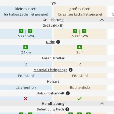
Typ
kleines Brett
großes Brett
für halbes Lachsfilet geeignet
für ganzes Lachsfilet geeignet
f
Grillleistung
Größe (H x B)
50 x 16 cm
50 x 15 cm
Dicke
2,1 cm
2 cm
Anzahl Bretter
2
2
Material Fischspange
Edelstahl
Edelstahl
Holzart
Lärchenholz
Buchenholz
Holz unbehandelt
Handhabung
Befestigung Fisch