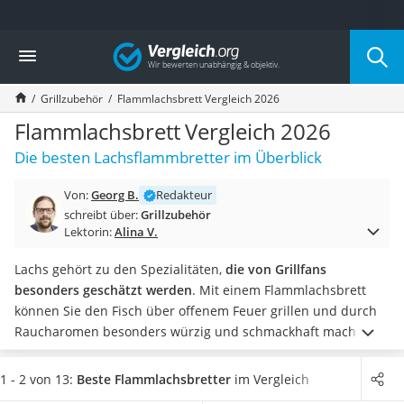
Die beliebtesten Vergleiche nach Kategorie
Vergleich
Baumarkt
Tresor feuerfest
Grillzubehör
Flammlachsbrett Vergleich 2026
Makita-Akku-Rasenmäher
Kappsäge
Flammlachsbrett Vergleich 2026
Smartes Türschloss
Die besten Lachsflammbretter im Überblick
Akku-Rasentrimmer
Feuchtigkeitsmessgerät
Von:
Georg B.
Redakteur
Split-Klimaanlage 2 Innengeräte
schreibt über:
Grillzubehör
Pelletofen
Lektorin:
Alina V.
Bohrmaschine
Tiefbrunnenpumpe
Lachs gehört zu den Spezialitäten,
die von Grillfans
Fliesenschneider
besonders geschätzt werden
. Mit einem Flammlachsbrett
Hochdruckreiniger
können Sie den Fisch über offenem Feuer grillen und durch
Doppelschleifer
Raucharomen besonders würzig und schmackhaft machen.
Überwachungskamera
Die Bretter
bestehen am Grill jeden Sommer Ihren
Benzinrasenmäher mit Elektrostart
Geschmacks-Test
.
Von
besonders großen Brettern für ein
1 - 2 von 13:
Beste Flammlachsbretter
im Vergleich
Akku-Laubsauger
ganzes Lachsfilet bis zu kleinen Brettern für halbe Filets
-