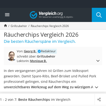
Die beliebtesten Vergleiche nach Kategorie
Vergleich
Baumarkt
Tresor feuerfest
Grillzubehör
Räucherchips Vergleich 2026
Makita-Akku-Rasenmäher
Kappsäge
Räucherchips Vergleich 2026
Smartes Türschloss
Die besten Räucherspäne im Vergleich.
Akku-Rasentrimmer
Feuchtigkeitsmessgerät
Von:
Georg B.
Redakteur
Split-Klimaanlage 2 Innengeräte
schreibt über:
Grillzubehör
Pelletofen
Lektorin:
Monique B.
Bohrmaschine
Tiefbrunnenpumpe
In den vergangenen Jahren ist Grillen zum Volkssport
Fliesenschneider
geworden. Damit Spare-Ribs, Beef-Brisket und Pulled Pork
Hochdruckreiniger
professionell gelingen, sind Räucherchips ein
Doppelschleifer
unverzichtbares Werkzeug auf dem Weg zu würzigem Aroma
Überwachungskamera
und kräftiger Rauchnote
. Auch wer Fisch oder Huhn smoken
Benzinrasenmäher mit Elektrostart
möchte, kommt an Räucherchips nicht vorbei.
Wie
1 - 2 von 7:
Beste Räucherchips
im Vergleich
Akku-Laubsauger
verschiedene Online-Tests zeigen, stammen
die meisten