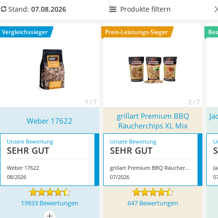
Löschdecke
Räucherchips von naturbelassenem Holz nachhaltiger
Produkte filtern
Stand:
07.08.2026
Multimeter
Forstbestände
. Wählen Sie jetzt zudem eine Chips-Variante,
Winterharte Palmen
die Kalträuchern ermöglicht, wenn Sie Schinken und Co. bei
Vergleichssieger
Preis-Leistungs-Sieger
Bes
Gasdurchlauferhitzer
Niedrigtemperaturen räuchern möchten. Überzeugt hat uns
Service
hier im August 2026 besonders das Modell
Weber 17622
*
mit
seinen Eigenschaften.
1 / 7
2 / 7
grillart Premium BBQ
Ja
Weber 17622
Räucherchips XL Mix
Unsere Bewertung
Unsere Bewertung
U
SEHR GUT
SEHR GUT
Weber 17622
grillart Premium BBQ Räucherchips XL Mix
08/2026
07/2026
0
19933 Bewertungen
647 Bewertungen