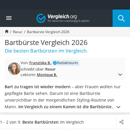
Die beliebtesten Vergleiche nach Kategorie
Vergleich
Drogerie
Inhalator
Rasur
Bartbürste Vergleich 2026
Haarschneider
Rollator
Bartbürste Vergleich 2026
Braun Rasierer
Die besten Bartbürsten im Vergleich.
Katzenklappe (Chip)
Rasierer
Von:
Franziska B.
Redakteurin
Masturbator
schreibt über:
Rasur
Massagepistole
Lektorin:
Monique B.
Epilierer
Reisehaartrockner
Bart zu tragen ist wieder modern
– aber Frauen wollen nur
Eiweißpulver
gepflegte Bärte sehen. Darum ist eine Bartbürste
Magnesiumpräparat
unverzichtbar in der morgendlichen Styling-Routine von
Katzenklappe
Mann.
Im Vergleich zu einem Kamm ist die Bartbürste
Nackenmassagegerät
sanfter zu Haar und Haut.
Je dichter Ihr Bart wächst, desto
Zeckenschutz Katze
härtere Borsten sollten Sie nehmen
– dies hat sich in
1 - 2 von 9:
Beste Bartbürsten
im Vergleich
leichter Haartrockner
mehreren Tests als effektiver erwiesen. Wildschweinborsten