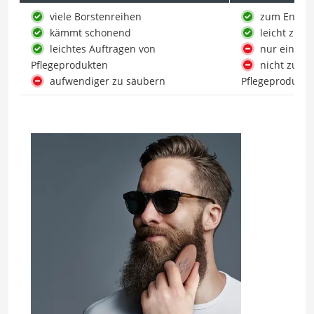
viele Borstenreihen
zum Entfer
kämmt schonend
leicht zu s
leichtes Auftragen von
nur eine 
Pflegeprodukten
nicht zum 
aufwendiger zu säubern
Pflegeprodukte