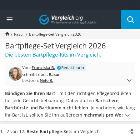
Die beliebtesten Vergleiche nach Kategorie
Vergleich
Drogerie
Inhalator
Rasur
Bartpflege-Set Vergleich 2026
Haarschneider
Rollator
Bartpflege-Set Vergleich 2026
Braun Rasierer
Die besten Bartpflege-Kits im Vergleich.
Katzenklappe (Chip)
Rasierer
Von:
Franziska B.
Redakteurin
Masturbator
schreibt über:
Rasur
Massagepistole
Lektorin:
Nele B.
Epilierer
Reisehaartrockner
Bändigen Sie Ihren Bart
- mit den richtigen Pflegeprodukten
Eiweißpulver
für jede Gesichtsbehaarung. Dabei dürfen
Bartschere,
Magnesiumpräparat
Bartbürste und Bartkamm nicht fehlen
. Je nachdem, wie lang
Katzenklappe
Ihr Bart ist, sollten Sie ihn außerdem
mehrmals pro Woche
Nackenmassagegerät
mit einem pflegenden Shampoo oder Öl
verwöhnen. Denn:
Zeckenschutz Katze
Ein gepflegter Bart spricht für ein sauberes Erscheinungsbild.
1 - 2 von 12:
Beste Bartpflege-Sets
im Vergleich
leichter Haartrockner
Finden Sie jetzt mithilfe unserer Produkttabelle ein