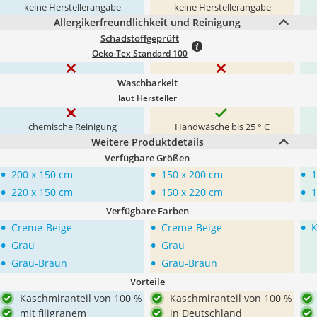
keine Herstellerangabe
keine Herstellerangabe
Allergikerfreundlichkeit und Reinigung
Schadstoffgeprüft
Oeko-Tex Standard 100
Waschbarkeit
laut Hersteller
chemische Reinigung
Handwäsche bis 25 ° C
Weitere Produktdetails
Verfügbare Größen
•
•
•
200 x 150 cm
150 x 200 cm
1
•
•
•
220 x 150 cm
150 x 220 cm
1
Verfügbare Farben
•
•
•
Creme-Beige
Creme-Beige
•
•
Grau
Grau
•
•
Grau-Braun
Grau-Braun
Vorteile
Kaschmiranteil von 100 %
Kaschmiranteil von 100 %
mit filigranem
in Deutschland