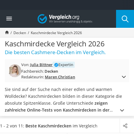
Die beliebtesten Vergleiche nach Kategorie
Vergleich
Wohnen
Matratzen-Topper
Decken
Kaschmirdecke Vergleich 2026
Matratzen
Konferenzlautsprecher
Kaschmirdecke Vergleich 2026
Tageslichtlampe
Die besten Cashmere-Decken im Vergleich.
Badlüfter
Ergonomischer Bürostuhl
Von:
Julia Bittner
Expertin
Bürohocker
Fachbereich:
Decken
Außenleuchte mit Kamera
Redakteurin:
Maren Christian
Ozongeneratoren
Akku-Tischlampe
Sie sind auf der Suche nach einer edlen und warmen
Konferenzmikrofon
Wolldecke? Kaschmirdecken bilden in dieser Kategorie die
Klappmatratze
absolute Spitzenklasse. Große Unterschiede
zeigen
Duschkopf mit Kalkfilter
zahlreiche Online-Tests von Kaschmirdecken in der
Aktenvernichter Sicherheitsstufe 4
Verarbeitungsqualität sowie dem Kaschmiranteil
. Während
Bettgitter
hochwertige Decken zu 100 % aus Kaschmir bestehen, weisen
1 - 2 von 11:
Beste Kaschmirdecken
im Vergleich
Spannbettlaken
günstigere Modelle oftmals weniger als 10 % Kaschmir auf.