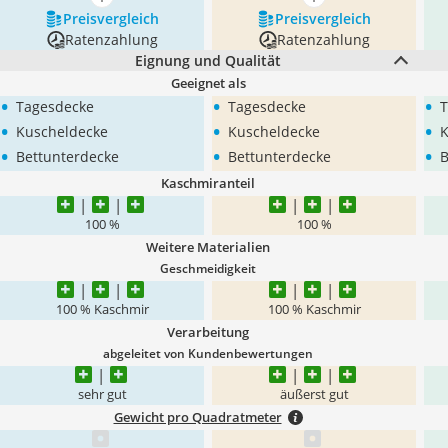
mehr anzeigen
mehr anzeigen
Preis­vergleich
Preis­vergleich
Ratenzahlung
Ratenzahlung
Eignung und Qualität
Geeignet als
•
•
•
Tagesdecke
Tagesdecke
T
•
•
•
Kuscheldecke
Kuscheldecke
K
•
•
•
Bettunterdecke
Bettunterdecke
B
Kaschmiranteil
100 %
100 %
Weitere Materialien
Geschmeidigkeit
100 % Kaschmir
100 % Kaschmir
Verarbeitung
abgeleitet von Kundenbewertungen
sehr gut
äußerst gut
Gewicht pro Quadratmeter