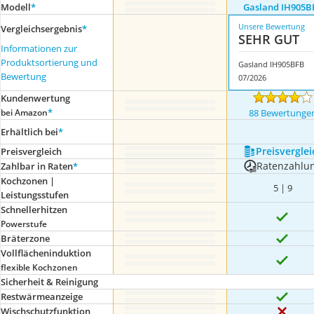
Modell
*
Gasland IH905B
Unsere Bewertung
Vergleichsergebnis
*
SEHR GUT
Informationen zur
Produktsortierung und
Gasland IH905BFB
Bewertung
07/2026
Kundenwertung
*
bei Amazon
88 Bewertunge
Erhältlich bei
*
Preis­verglei
Preis­vergleich
Ratenzahlu
Zahlbar in Raten
*
Kochzonen |
5 | 9
Leistungsstufen
Schnellerhitzen
Powerstufe
Bräterzone
Vollflächeninduktion
flexible Kochzonen
Sicherheit & Reinigung
Restwärmeanzeige
Wischschutzfunktion