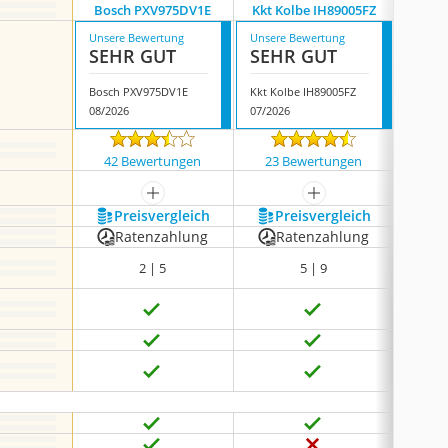
Bosch PXV975DV1E
Kkt Kolbe IH89005FZ
K&h 
Unsere Bewertung
Unsere Bewertung
Unsere
SEHR GUT
SEHR GUT
GUT
Bosch PXV975DV1E
Kkt Kolbe IH89005FZ
K&h 90
08/2026
07/2026
08/202
42 Bewertungen
23 Bewertungen
55 
mehr anzeigen
mehr anzeigen
Preis­vergleich
Preis­vergleich
P
Ratenzahlung
Ratenzahlung
R
2 | 5
5 | 9