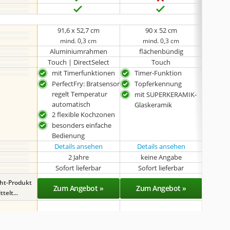
91,6 x 52,7 cm
90 x 52 cm
mind. 0,3 cm
mind. 0,3 cm
Aluminiumrahmen
flächenbündig
fl
Touch | DirectSelect
Touch
mit Timerfunktionen
Timer-Funktion
mit
PerfectFry: Bratsensor
Topferkennung
leic
regelt Temperatur
mit SUPERKERAMIK-
fle
automatisch
Glaskeramik
2 flexible Kochzonen
besonders einfache
Bedienung
Details ansehen
Details ansehen
Det
2 Jahre
keine Angabe
k
Sofort lieferbar
Sofort lieferbar
Sof
ght-Produkt
Zum Angebot »
Zum Angebot »
Zu
telt...