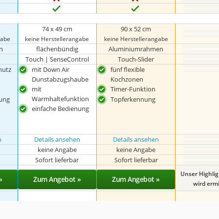
74 x 49 cm
90 x 52 cm
gabe
keine Herstellerangabe
keine Herstellerangabe
n
flächenbündig
Aluminiumrahmen
Touch | SenseControl
Touch-Slider
hutz
mit Down Air
fünf flexible
Dunstabzugshaube
Kochzonen
mit
Timer-Funktion
Warmhaltefunktion
nung
Topferkennung
einfache Bedienung
n
Details ansehen
Details ansehen
keine Angabe
keine Angabe
r
Sofort lieferbar
Sofort lieferbar
Unser Highli
»
Zum Angebot »
Zum Angebot »
wird ermit