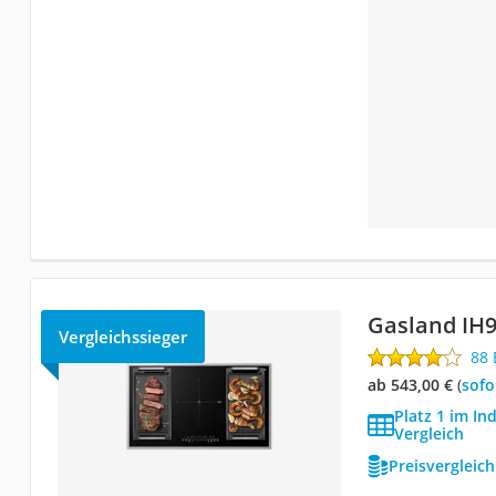
Gasland IH
Vergleichssieger
88
ab 543,00 €
(
Sof
Platz 1 im In
Vergleich
Preisvergleic