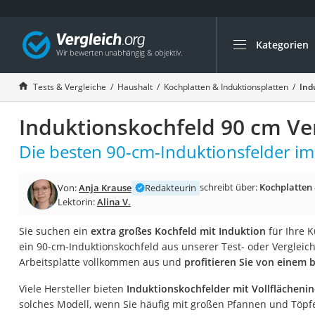
Kategorien
Die beliebtesten V
Haushalt
Tests & Vergleiche
Haushalt
Kochplatten & Induktionsplatten
Ind
Wassersprudler
Induktionskochfeld 90 cm Ve
Zentralstaubsauge
Brotbackautomat
Die besten 90-cm-Induktionsfelder im 
Wischroboter
schreibt über:
Kochplatten 
Von:
Anja Krause
Redakteurin
Wäschespinne
Lektorin:
Alina V.
Industriestaubsau
Sie suchen ein
extra großes Kochfeld mit Induktion
für Ihre 
Spülmaschinentab
ein 90-cm-Induktionskochfeld aus unserer Test- oder Vergleich
Akku-Staubsauger
Arbeitsplatte vollkommen aus und
profitieren Sie von einem
Eierkocher
Viele Hersteller bieten
Induktionskochfelder mit Vollflächeni
AEG-Waschmaschi
solches Modell, wenn Sie häufig mit großen Pfannen und Töpfe