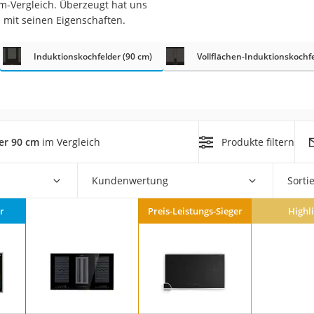
m-Vergleich. Überzeugt hat uns
er
*
mit seinen Eigenschaften.
Induktionskochfelder (90 cm)
Vollflächen-Induktionskochf
er
er 90 cm
im Vergleich
Produkte filtern
ger
ter
Kundenwertung
Sorti
ne
r
Preis-Leistungs-Sieger
Highl