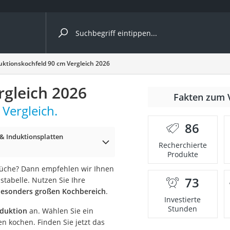
ergleiche nach Kategorie
uktionskochfeld 90 cm Vergleich 2026
rgleich 2026
r
Fakten zum 
Vergleich.
86
& Induktionsplatten
Recherchierte
Produkte
ger
Küche? Dann empfehlen wir Ihnen
s
73
stabelle. Nutzen Sie Ihre
 besonders großen Kochbereich
.
Investierte
Stunden
nduktion
an. Wählen Sie ein
ne
n kochen. Finden Sie jetzt das