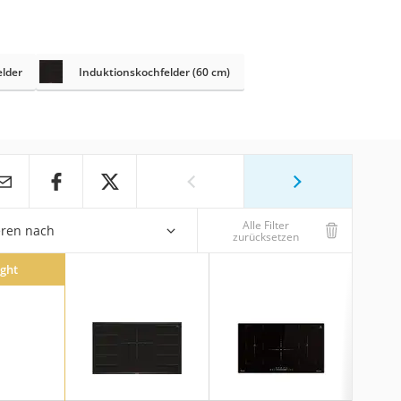
elder
Induktionskochfelder (60 cm)
Alle Filter
eren nach
zurücksetzen
ight