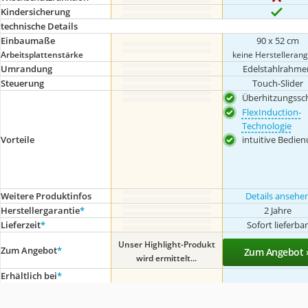
Kindersicherung
technische Details
Einbaumaße
90 x 52 cm
Arbeitsplattenstärke
keine Herstelleran
Umrandung
Edelstahlrahme
Steuerung
Touch-Slider
Überhitzungssc
FlexInduction-
Technologie
Vorteile
intuitive Bedie
Weitere Produktinfos
Details ansehe
Herstellergarantie
*
2 Jahre
Lieferzeit
*
Sofort lieferba
Unser Highlight-Produkt
Zum Angebot
*
Zum Angebot 
wird ermittelt...
Erhältlich bei
*