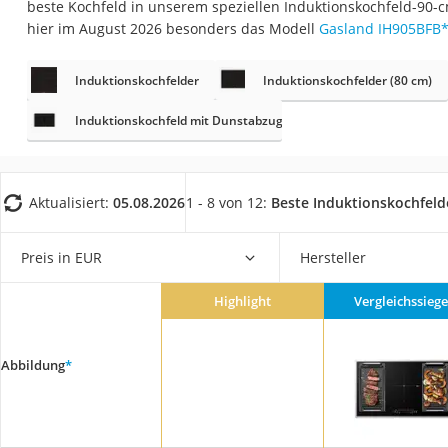
beste Kochfeld in unserem speziellen Induktionskochfeld-90-c
Saug-Wisch-Robot
hier im August 2026 besonders das Modell
Gasland IH905BFB
Handstaubsauger
Milchaufschäumer
Induktionskochfelder
Induktionskochfelder (80 cm)
Kondenstrockner
Induktionskochfeld mit Dunstabzug
Reiskocher
Heißwasserspend
Aktualisiert:
05.08.2026
1 - 8 von 12:
Beste Induktionskochfeld
Tierhaarstaubsau
Ecovacs-Saugrobo
Preis in EUR
Hersteller
Nespresso-Maschi
Messerschärfer
Highlight
Vergleichssiege
Service
Abbildung
*