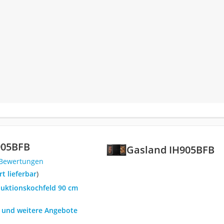
905BFB
Gasland IH905BFB
 Bewertungen
ort lieferbar
)
duktionskochfeld 90 cm
h und weitere Angebote