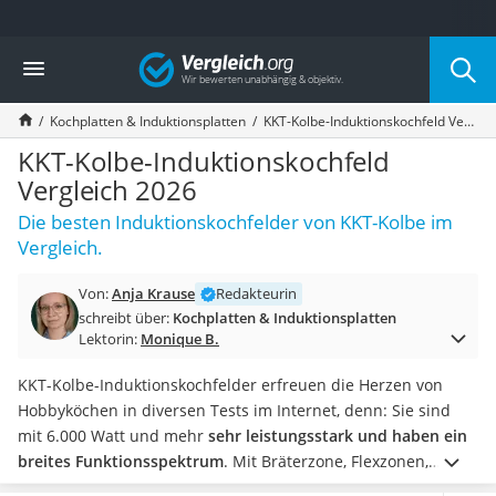
Die beliebtesten Vergleiche nach Kategorie
Vergleich
Haushalt
Wassersprudler
Kochplatten & Induktionsplatten
KKT-Kolbe-Induktionskochfeld Vergleich 2026
Zentralstaubsauger
Brotbackautomat
KKT-Kolbe-Induktionskochfeld
Wischroboter
Vergleich 2026
Wäschespinne
Die besten Induktionskochfelder von KKT-Kolbe im
Industriestaubsauger
Vergleich.
Spülmaschinentabs
Akku-Staubsauger
Von:
Anja Krause
Redakteurin
Eierkocher
schreibt über:
Kochplatten & Induktionsplatten
AEG-Waschmaschine
Lektorin:
Monique B.
Saug-Wisch-Roboter
Handstaubsauger
KKT-Kolbe-Induktionskochfelder erfreuen die Herzen von
Milchaufschäumer
Hobbyköchen in diversen Tests im Internet, denn: Sie sind
Kondenstrockner
mit 6.000 Watt und mehr
sehr leistungsstark und haben ein
Reiskocher
breites Funktionsspektrum
. Mit Bräterzone, Flexzonen,
Heißwasserspender
Restwärmeanzeige und Bratsensor sorgen sie zuverlässig für