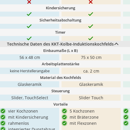
Kindersicherung
Sicherheitsabschaltung
Timer
Technische Daten des KKT-Kolbe-Induktionskochfelds
Einbaumaße (L x B)
56 x 48 cm
75 x 50 cm
Arbeitsplattenstärke
ca. 2 cm
keine Herstellerangabe
Material des Kochfelds
Glaskeramik
Glaskeramik
Steuerung
Slider, TouchSelect
Slider Touch
Vorteile
vier Kochzonen
5 Kochzonen
mit Kindersicherung
mit Bräterzone
rahmenlos
mit Flexzonen
integrierter Dunstabzug