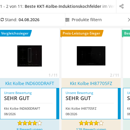
Tierhaarstaubsauger
Kochvergnüngen – und für leckere Ergebnisse in speziellen
1 - 2 von 11:
Beste KKT-Kolbe-Induktionskochfelder
im Vergleich
Ecovacs-Saugroboter
Induktions-Kochtöpfen
.
Wählen Sie jetzt ein KKT-Kolbe-
Nespresso-Maschine
Induktionskochfeld aus unserer Vergleichstabelle, das über
Produkte filtern
Stand:
04.08.2026
Messerschärfer
die
zwei wichtigsten Sicherheitsfunktionen verfügt – über
Service
eine Kindersicherung und eine Sicherheitsabschaltung
.
Vergleichssieger
Preis-Leistungs-Sieger
Bes
Überzeugt hat uns hier im August 2026 besonders das
Modell
Kkt Kolbe IND600DRAFT
*
mit seinen Eigenschaften.
1 / 11
2 / 11
Kkt Kolbe IND600DRAFT
Kkt Kolbe IH87705FZ
Unsere Bewertung
Unsere Bewertung
U
SEHR GUT
SEHR GUT
Kkt Kolbe IND600DRAFT
Kkt Kolbe IH87705FZ
K
08/2026
08/2026
0
8 Bewertungen
129 Bewertungen