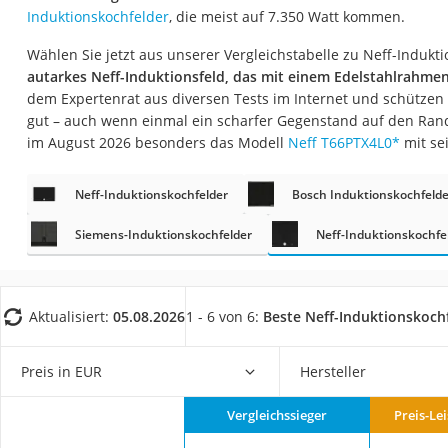
Saug-Wisch-Robot
Induktionskochfelder
, die meist auf 7.350 Watt kommen.
Handstaubsauger
Wählen Sie jetzt aus unserer Vergleichstabelle zu Neff-Induk
autarkes Neff-Induktionsfeld, das mit einem Edelstahlrahmen 
Milchaufschäumer
dem Expertenrat aus diversen Tests im Internet und schützen
Kondenstrockner
gut – auch wenn einmal ein scharfer Gegenstand auf den Rand 
Reiskocher
im August 2026 besonders das Modell
Neff T66PTX4L0
*
mit se
Heißwasserspend
Neff-Induktionskochfelder
Bosch Induktionskochfelde
Tierhaarstaubsau
Siemens-Induktionskochfelder
Neff-Induktionskochfel
Ecovacs-Saugrobo
Nespresso-Maschi
Messerschärfer
Aktualisiert:
05.08.2026
1 - 6 von 6:
Beste Neff-Induktionskoch
Service
Preis in EUR
Hersteller
Vergleichssieger
Preis-Le