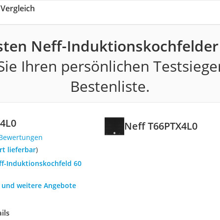
Vergleich
sten Neff-Induktionskochfelder
ie Ihren persönlichen Testsiege
Bestenliste.
X4L0
Neff T66PTX4L0
 Bewertungen
ort lieferbar
)
ff-Induktionskochfeld 60
h und weitere Angebote
ils