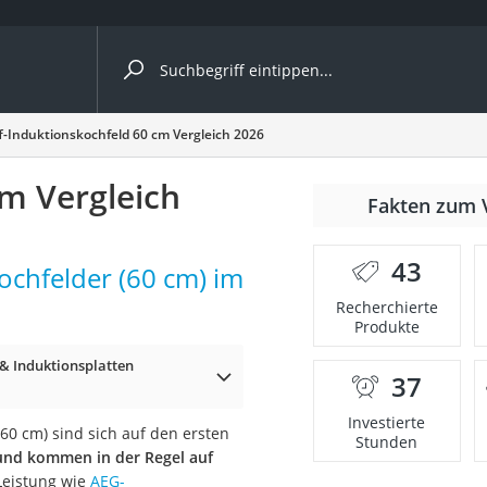
ergleiche nach Kategorie
f-Induktionskochfeld 60 cm Vergleich 2026
cm Vergleich
r
Fakten zum 
43
ochfelder (60 cm) im
Recherchierte
Produkte
ger
s
& Induktionsplatten
37
Investierte
60 cm) sind sich auf den ersten
Stunden
und kommen in der Regel auf
ne
Leistung wie
AEG-