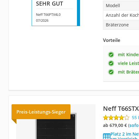
SEHR GUT
Modell
Neff T66PTX4L0
Anzahl der Koc
07/2026
Bräterzone
Vorteile
mit Kinde
viele Lei
mit Bräte
Neff T66ST
Preis-Leistungs-Sieger
55
ab 679,00 €
(
Sof
Platz 2 im Ne
cm Vergleich