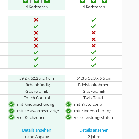
4 Kochzonen
4 Kochzonen
59,2 x 52,2 x 5,1 cm
51,3 x 58,3 x 5,5 cm
flächenbündig
Edelstahlrahmen
Glaskeramik
Glaskeramik
Touch Control
TwistTouch
mit Kindersicherung
mit Bräterzone
mit Restwärmeanzeige
mit Kindersicherung
vier Kochzonen
viele Leistungsstufen
Details ansehen
Details ansehen
keine Angabe
2 Jahre