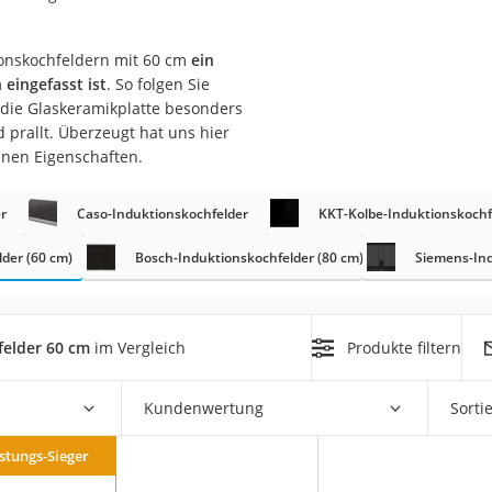
er
tionskochfeldern mit 60 cm
ein
eingefasst ist
. So folgen Sie
 die Glaskeramikplatte besonders
prallt. Überzeugt hat uns hier
inen Eigenschaften.
er
r
Caso-Induktionskochfelder
KKT-Kolbe-Induktionskochf
ger
der (60 cm)
Bosch-Induktionskochfelder (80 cm)
Siemens-Ind
ter
ne
felder 60 cm
im Vergleich
Produkte filtern
Kundenwertung
Sorti
istungs-Sieger