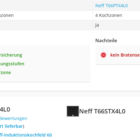
Neff T66PTX4L0
hzonen
4 Kochzonen
Ja
Nachteile
rsicherung
kein Bratens
stungsstufen
rzone
X4L0
Neff T66STX4L0
 Bewertungen
ort lieferbar
)
ff-Induktionskochfeld 60