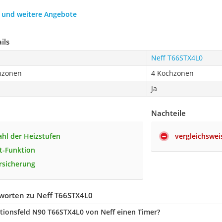
h und weitere Angebote
ils
Neff T66STX4L0
hzonen
4 Kochzonen
Ja
Nachteile
hl der Heizstufen
vergleichswei
t-Funktion
rsicherung
worten zu Neff T66STX4L0
tionsfeld N90 T66STX4L0 von Neff einen Timer?