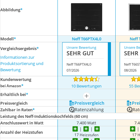
Abbildung
*
Modell
*
Neff T66PTX4L0
Neff 
Unsere Bewertung
Unsere B
Vergleichsergebnis
*
SEHR GUT
SEHR
Informationen zur
Produktsortierung und
Neff T66PTX4L0
Neff T66S
Bewertung
07/2026
08/2026
Kundenwertung
*
bei Amazon
10 Bewertungen
55 Be
Erhältlich bei
*
mehr anzeigen
Preis­vergleich
Prei
Preis­vergleich
Ratenzahlung
Rat
Zahlbar in Raten
*
Leistung des Neff-Induktionskochfelds (60 cm)
Anschlusswert in Watt
7.400 Watt
7.
Anzahl der Heizstufen
17 Heizstufen
17 H