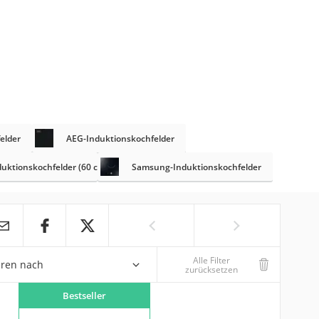
elder
AEG-Induktionskochfelder
uktionskochfelder (60 cm)
Samsung-Induktionskochfelder
Alle Filter
eren nach
zurücksetzen
Bestseller