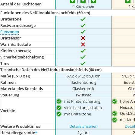
Anzahl der Kochzonen
4 Kochzonen
4 K
Funktionen des Neff-Induktionskochfelds (60 cm)
Bräterzone
Restwärmeanzeige
Flexzonen
Bratsensor
Warmhaltestufe
Kindersicherung
Sicherheitsabschaltung
Timer
Technische Daten des Neff-Induktionskochfelds (60 cm)
Maße (L x B x H)
57,2 x 51,2 x 5,6 cm
51,3 x 
Rahmen
flächenbündig
Edels
Material des Kochfelds
Glaskeramik
Gla
Steuerung
TwistPad
Tw
mit Kindersicherung
hohe An
Heizstu
viele Leistungsstufen
Vorteile
QuickSt
mit Bräterzone
mit Kin
Weitere Produktinfos
Details ansehen
Detai
Herstellergarantie
*
2 Jahre
2