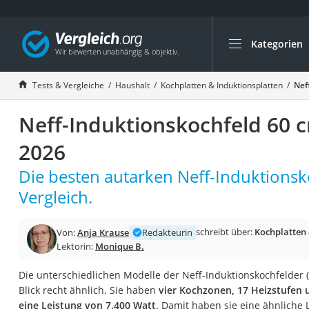
Kategorien
Die beliebtesten V
Haushalt
Tests & Vergleiche
Haushalt
Kochplatten & Induktionsplatten
Nef
Wassersprudler
Neff-Induktionskochfeld 60 
Zentralstaubsauge
Brotbackautomat
2026
Wischroboter
Die besten autarken Neff-Induktionsk
Wäschespinne
Vergleich.
Industriestaubsau
Spülmaschinentab
schreibt über:
Kochplatten 
Von:
Anja Krause
Redakteurin
Lektorin:
Monique B.
Akku-Staubsauger
Eierkocher
Die unterschiedlichen Modelle der Neff-Induktionskochfelder (
Blick recht ähnlich. Sie haben
vier Kochzonen, 17 Heizstufen 
AEG-Waschmaschi
eine Leistung von 7.400 Watt
. Damit haben sie eine ähnliche 