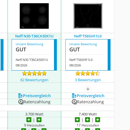
Neff N30 T36CA50X1U
Neff T56SHF1L0
Unsere Bewertung
Unsere Bewertung
GUT
GUT
Neff N30 T36CA50X1U
Neff T56SHF1L0
08/2026
08/2026
82 Bewertungen
3 Bewertungen
igen
mehr anzeigen
Preis­vergleich
Preis­vergleich
Ratenzahlung
Ratenzahlung
3.700 Watt
7.400 Watt
9 Heizstufen
17 Heizstufen