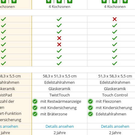
ochzonen
4 Kochzonen
4 Kochzonen
58,3 x 5,5 cm
58,3 x 51,3 x 5,5 cm
51,3 x 58,3 x 5,5 cm
tahlrahmen
Edelstahlrahmen
Edelstahlrahmen
skeramik
Glaskeramik
Glaskeramik
istPad
TwistTouch
Touch Control
zahl der
mit Restwärmeanzeige
mit Flexzonen
fen
mit Kindersicherung
mit Kindersicherung
art-Funktion
mit Bräterzone
Edelstahlrahmen
dersicherung
ls ansehen
Details ansehen
Details ansehen
 Jahre
2 Jahre
2 Jahre