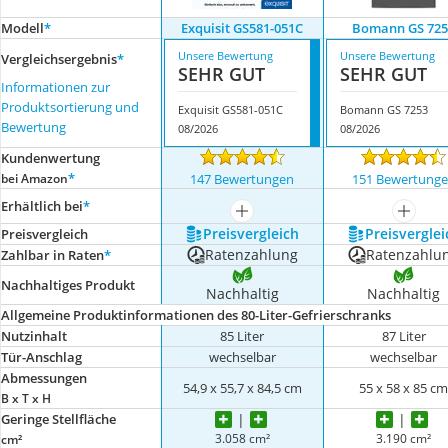
Modell
*
Exquisit GS581-051C
Bomann GS 725
Unsere Bewertung
Unsere Bewertung
Vergleichsergebnis
*
SEHR GUT
SEHR GUT
Informationen zur
Produktsortierung und
Exquisit GS581-051C
Bomann GS 7253
Bewertung
08/2026
08/2026
Kundenwertung
*
bei Amazon
147 Bewertungen
151 Bewertung
Erhältlich bei
*
mehr anzeigen
mehr a
Preis­vergleich
Preis­verglei
Preis­vergleich
Ratenzahlung
Ratenzahlu
Zahlbar in Raten
*
Nachhaltiges Produkt
Nachhaltig
Nachhaltig
Allgemeine Produktinformationen des 80-Liter-Gefrierschranks
Nutzinhalt
85 Liter
87 Liter
Tür-Anschlag
wechselbar
wechselbar
Abmessungen
54,9 x 55,7 x 84,5 cm
55 x 58 x 85 c
B x T x H
Geringe Stellfläche
3.058 cm²
3.190 cm²
cm²