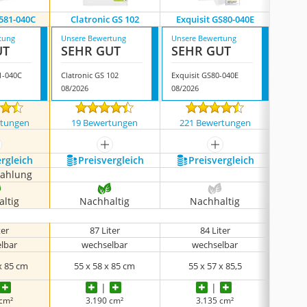
S581-040C
Clatronic GS 102
Exquisit GS80-040E
Boma
tung
Unsere Bewertung
Unsere Bewertung
Unsere
UT
SEHR GUT
SEHR GUT
GUT
1-040C
Clatronic GS 102
Exquisit GS80-040E
Bomann
08/2026
08/2026
07/202
rtungen
19 Bewertungen
221 Bewertungen
1000
ehr anzeigen
mehr anzeigen
mehr anzeigen
ergleich
Preis­vergleich
Preis­vergleich
P
zahlung
ltig
Nachhaltig
Nachhaltig
N
ter
87 Liter
84 Liter
lbar
wechselbar
wechselbar
 x 85 cm
55 x 58 x 85 cm
55 x 57 x 85,5
58
 cm²
3.190 cm²
3.135 cm²