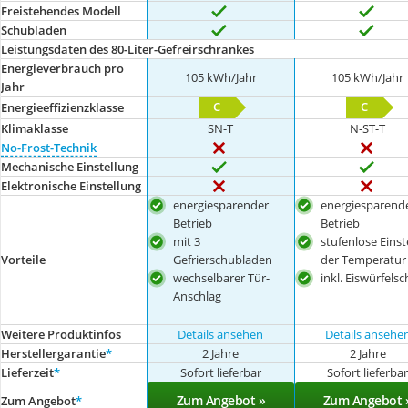
Freistehendes Modell
Schubladen
Leistungsdaten des 80-Liter-Gefreirschrankes
Energieverbrauch pro
105 kWh/Jahr
105 kWh/Jahr
Jahr
C
C
Energieeffizienzklasse
Klimaklasse
SN-T
N-ST-T
No-Frost-Technik
Mechanische Einstellung
Elektronische Einstellung
energiesparender
energiesparend
Betrieb
Betrieb
mit 3
stufenlose Einst
Gefrierschubladen
der Temperatur
Vorteile
wechselbarer Tür-
inkl. Eiswürfelsc
Anschlag
Weitere Produktinfos
Details ansehen
Details ansehe
Herstellergarantie
*
2 Jahre
2 Jahre
Lieferzeit
*
Sofort lieferbar
Sofort lieferba
Zum Angebot »
Zum Angebot 
Zum Angebot
*