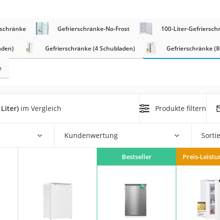
er
rschränke
Gefrierschränke-No-Frost
100-Liter-Gefriersch
aden)
Gefrierschränke (4 Schubladen)
Gefrierschränke (80
e
er
ger
Liter)
im Vergleich
Produkte filtern
ter
ne
Kundenwertung
Sorti
Bestseller
Preis-Leistu