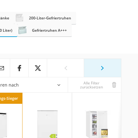
ränke
200-Liter-Gefriertruhen
 Liter)
Gefriertruhen A+++
Alle Filter
eren nach
zurücksetzen
ngs-Sieger