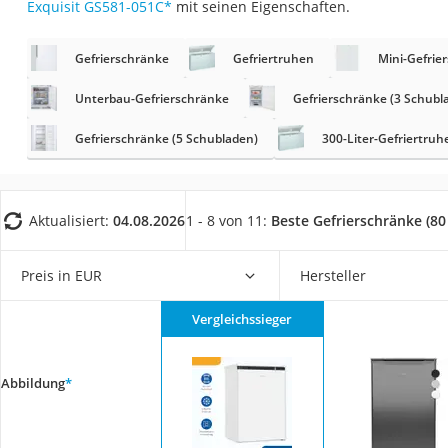
Exquisit GS581-051C
*
mit seinen Eigenschaften.
Saug-Wisch-Robot
Handstaubsauger
Gefrierschränke
Gefriertruhen
Mini-Gefrie
Milchaufschäumer
Unterbau-Gefrierschränke
Gefrierschränke (3 Schubl
Kondenstrockner
Gefrierschränke (5 Schubladen)
300-Liter-Gefriertruh
Reiskocher
Heißwasserspend
Tierhaarstaubsau
Aktualisiert:
04.08.2026
1 - 8 von 11:
Beste Gefrierschränke (80 
Ecovacs-Saugrobo
Nespresso-Maschi
Preis in EUR
Hersteller
Messerschärfer
Vergleichssieger
Service
Abbildung
*