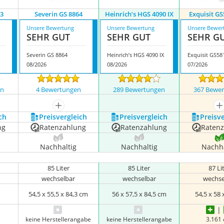
3
Severin GS 8864
Heinrich’s HGS 4090 IX
Exquisit G
Unsere Bewertung
Unsere Bewertung
Unsere Bewer
SEHR GUT
SEHR GUT
SEHR G
Severin GS 8864
Heinrich’s HGS 4090 IX
Exquisit GS58
08/2026
08/2026
07/2026
en
4 Bewertungen
289 Bewertungen
367 Bewe
nzeigen
mehr anzeigen
m
ch
Preis­vergleich
Preis­vergleich
Preis­v
ng
Ratenzahlung
Ratenzahlung
Raten
Nachhaltig
Nachhaltig
Nachha
85 Liter
85 Liter
87 Li
wechselbar
wechselbar
wechse
m
54,5 x 55,5 x 84,3 cm
56 x 57,5 x 84,5 cm
54,5 x 58
keine Herstellerangabe
keine Herstellerangabe
3.161