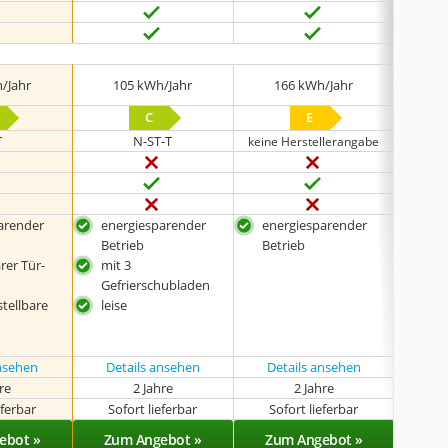
/Jahr
105 kWh/Jahr
166 kWh/Jahr
1
C
E
T
N-ST-T
keine Herstellerangabe
arender
energiesparender
energiesparender
ene
Betrieb
Betrieb
Betr
rer Tür-
mit 3
stuf
Gefrierschubladen
der
tellbare
leise
ansehen
Details ansehen
Details ansehen
hre
2 Jahre
2 Jahre
eferbar
Sofort lieferbar
Sofort lieferbar
Sof
ebot »
Zum Angebot »
Zum Angebot »
Zu