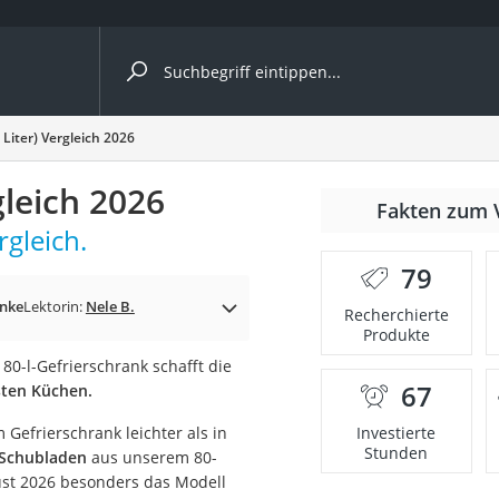
ergleiche nach Kategorie
 Liter) Vergleich 2026
gleich 2026
r
Fakten zum 
rgleich.
79
änke
Lektorin:
Nele B.
Recherchierte
Produkte
ger
80-l-Gefrierschrank schafft die
s
67
sten Küchen.
 Gefrierschrank leichter als in
Investierte
Stunden
 Schubladen
aus unserem 80-
ne
gust 2026 besonders das Modell