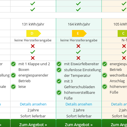
131 kWh/Jahr
164 kWh/Jahr
105 kWh
D
E
C
N-
keine Herstellerangabe
keine Herstellerangabe
er
mit 1 Klappe und 2
mit Eiswürfelbereiter
energiesp
Boxen
Betrieb
stufenlose Einstellung
ellung
energiesparender
wechselba
der Temperatur
Betrieb
Anschlag
mit 3
hale
leise
höhenvers
Gefrierschubladen
Füße
höhenverstellbare
Füße
n
Details ansehen
Details ansehen
Details 
2 Jahre
2 Jahre
2 Ja
r
Sofort lieferbar
Sofort lieferbar
Sofort li
»
Zum Angebot »
Zum Angebot »
Zum Ang