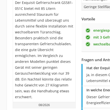
Der Exquisit Gefrierschrank GS581-
Geringe Stellflä
051C bietet mit 85 Litern
ausreichend Stauraum für
Vorteile
Lebensmittel und überzeugt uns
durch seine flexible Installation mit
energiesp
wechselbarem Türanschlag.
mit 3 Gef
Besonders praktisch sind die
transparenten Gefrierschubladen,
wechselba
die eine gute Übersicht
ermöglichen. Im Vergleich zu
Fragen und Ant
anderen Modellen punktet dieses
Gerät mit seiner geringen
Hat der Exqui
Geräuschentwicklung von nur 39
Ja, in diesem 
dB. Ein Nachteil könnte das relativ
Lebensmittel 
hohe Gewicht von 27 Kilogramm
In welche Ene
sein, was die Handhabung etwas
erschwert.
Dieser Gefrier
Energieeffizie
08/2026