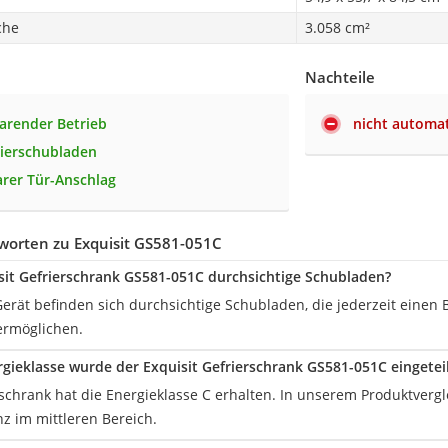
che
3.058 cm²
Nachteile
arender Betrieb
nicht automa
rierschubladen
rer Tür-Anschlag
worten zu Exquisit GS581-051C
sit Gefrierschrank GS581-051C durchsichtige Schubladen?
Gerät befinden sich durchsichtige Schubladen, die jederzeit einen B
ermöglichen.
rgieklasse wurde der Exquisit Gefrierschrank GS581-051C eingeteil
schrank hat die Energieklasse C erhalten. In unserem Produktvergle
nz im mittleren Bereich.