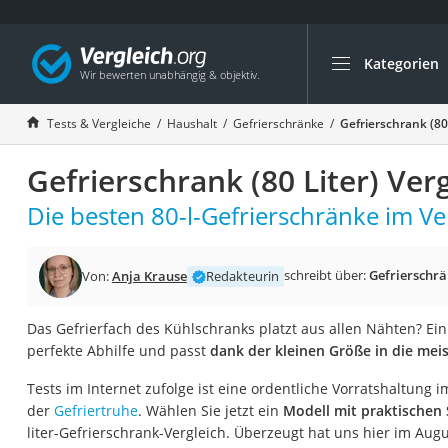
Kategorien
Die beliebtesten V
Haushalt
Tests & Vergleiche
Haushalt
Gefrierschränke
Gefrierschrank (80
Wassersprudler
Gefrierschrank (80 Liter) Ver
Zentralstaubsauge
Brotbackautomat
Die besten 80-l-Gefrierschränke im Ve
Wischroboter
Wäschespinne
schreibt über:
Gefrierschr
Von:
Anja Krause
Redakteurin
Industriestaubsau
Das Gefrierfach des Kühlschranks platzt aus allen Nähten? Ein 
Spülmaschinentab
perfekte Abhilfe und passt
dank der kleinen Größe in die mei
Akku-Staubsauger
Tests im Internet zufolge ist eine ordentliche Vorratshaltung im
Eierkocher
der
Gefriertruhe
. Wählen Sie jetzt ein
Modell mit praktischen
AEG-Waschmaschi
liter-Gefrierschrank-Vergleich. Überzeugt hat uns hier im Au