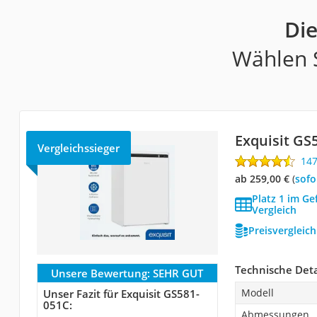
Die
Wählen S
Exquisit GS
Vergleichssieger
14
ab 259,00 €
(
Sof
Platz 1 im Gef
Vergleich
Preisvergleic
Technische Deta
Unsere Bewertung:
SEHR GUT
Modell
Unser Fazit für Exquisit GS581-
051C:
Abmessungen