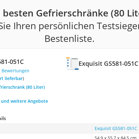
 besten Gefrierschränke (80 Lit
ie Ihren persönlichen Testsiege
Bestenliste.
581-051C
Exquisit GS581-051C
7 Bewertungen
ort lieferbar
)
rierschrank (80 Liter)
h und weitere Angebote
ils
Exquisit GS581-051C
54,9 x 55,7 x 84,5 cm