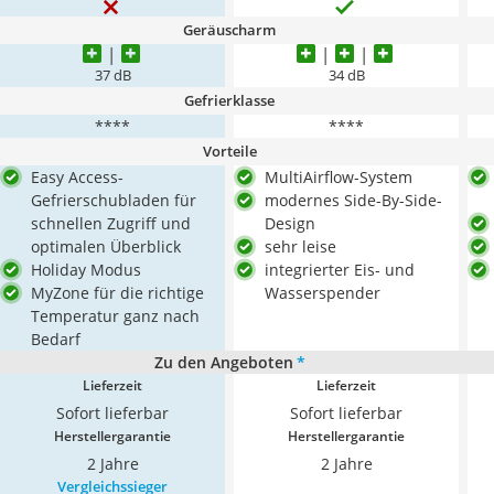
Geräuscharm
37 dB
34 dB
Gefrierklasse
****
****
Vorteile
Easy Access-
MultiAirflow-System
Gefrierschubladen für
modernes Side-By-Side-
schnellen Zugriff und
Design
optimalen Überblick
sehr leise
Holiday Modus
integrierter Eis- und
MyZone für die richtige
Wasserspender
Temperatur ganz nach
Bedarf
Zu den Angeboten
*
Lieferzeit
Lieferzeit
Sofort lieferbar
Sofort lieferbar
Herstellergarantie
Herstellergarantie
2 Jahre
2 Jahre
Vergleichssieger