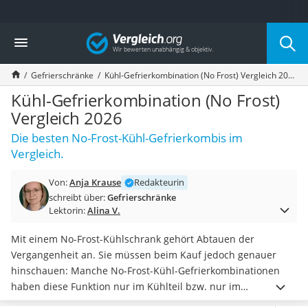
Die beliebtesten Vergleiche nach Kategorie
Vergleich
Haushalt
Wassersprudler
Gefrierschränke
Kühl-Gefrierkombination (No Frost) Vergleich 2026
Zentralstaubsauger
Brotbackautomat
Kühl-Gefrierkombination (No Frost)
Wischroboter
Vergleich 2026
Wäschespinne
Die besten No-Frost-Kühl-Gefrierkombis im
Industriestaubsauger
Vergleich.
Spülmaschinentabs
Akku-Staubsauger
Von:
Anja Krause
Redakteurin
Eierkocher
schreibt über:
Gefrierschränke
AEG-Waschmaschine
Lektorin:
Alina V.
Saug-Wisch-Roboter
Handstaubsauger
Mit einem No-Frost-Kühlschrank gehört Abtauen der
Milchaufschäumer
Vergangenheit an. Sie müssen beim Kauf jedoch genauer
Kondenstrockner
hinschauen: Manche No-Frost-Kühl-Gefrierkombinationen
Reiskocher
haben diese Funktion nur im Kühlteil bzw. nur im
Heißwasserspender
Gefrierfach.
Viele Ablagen
bedeuten viel Stauraum.