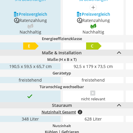
mehr anzeigen
Preis­vergleich
Preis­vergleich
Ratenzahlung
Ratenzahlung
Nachhaltig
Nachhaltig
Energieeffizienzklasse
E
C
Maße & Installation
Maße (H x B x T)
190,5 x 59,5 x 65,7 cm
92,5 x 179 x 73,5 cm
Gerätetyp
freistehend
freistehend
Türanschlag wechselbar
nicht relevant
Stauraum
Nutzinhalt Gesamt
348 Liter
628 Liter
Nutzinhalt
Kühlen | Gefrieren