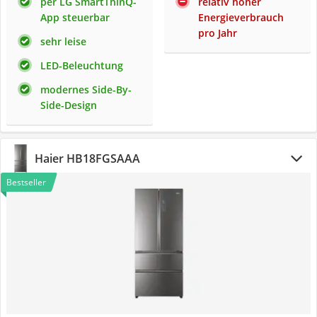
per LG SmartThinQ-
relativ hoher
App steuerbar
Energieverbrauch
pro Jahr
sehr leise
LED-Beleuchtung
modernes Side-By-
Side-Design
Haier HB18FGSAAA
Bestseller