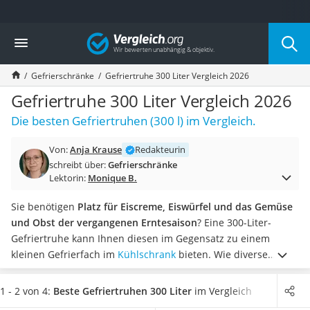
Die beliebtesten Vergleiche nach Kategorie
Vergleich
Haushalt
Wassersprudler
Gefrierschränke
Gefriertruhe 300 Liter Vergleich 2026
Zentralstaubsauger
Brotbackautomat
Gefriertruhe 300 Liter Vergleich 2026
Wischroboter
Die besten Gefriertruhen (300 l) im Vergleich.
Wäschespinne
Industriestaubsauger
Von:
Anja Krause
Redakteurin
Spülmaschinentabs
schreibt über:
Gefrierschränke
Akku-Staubsauger
Lektorin:
Monique B.
Eierkocher
AEG-Waschmaschine
Sie benötigen
Platz für Eiscreme, Eiswürfel und das Gemüse
Saug-Wisch-Roboter
und Obst der vergangenen Erntesaison
? Eine 300-Liter-
Handstaubsauger
Gefriertruhe kann Ihnen diesen im Gegensatz zu einem
Milchaufschäumer
kleinen Gefrierfach im
Kühlschrank
bieten. Wie diverse
Kondenstrockner
Online-Tests zeigen, liegt der Energieverbrauch einer solch
Reiskocher
großen Gefriertruhe zwischen 180 kWh und 360 kWh.
Wählen
1 - 2 von 4:
Beste Gefriertruhen 300 Liter
im Vergleich
Heißwasserspender
Sie jetzt aus unserer Vergleichstabelle
eine 300-Liter-