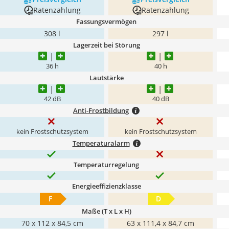
Ratenzahlung
Ratenzahlung
Fassungsvermögen
308 l
297 l
Lagerzeit bei Störung
36 h
40 h
Lautstärke
42 dB
40 dB
Anti-Frostbildung
kein Frostschutzsystem
kein Frostschutzsystem
Temperaturalarm
Temperaturregelung
Energieeffizienzklasse
F
D
Maße (T x L x H)
‎70 x 112 x 84,5 cm
63 x 111,4 x 84,7 cm