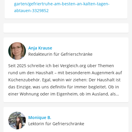
garten/gefriertruhe-am-besten-an-kalten-tagen-
abtauen-3329852
Anja Krause
Redakteurin für Gefrierschränke
Seit 2025 schreibe ich bei Vergleich.org über Themen
rund um den Haushalt – mit besonderem Augenmerk auf
Küchenzubehör. Egal, wohin wir ziehen: Der Haushalt ist
das Einzige, was uns definitiv für immer begleitet. Ob in
einer Wohnung oder im Eigenheim, ob im Ausland, als
Single, in der WG oder mit Familie – ich habe viele Wohn-
und Lebensformen selbst erlebt. Genau aus dieser
Erfahrung heraus berichte ich über Produkte und
Monique B.
Lösungen, die den Alltag erleichtern und praktische
Lektorin für Gefrierschränke
Helfer für Küche und Haushalt bieten.