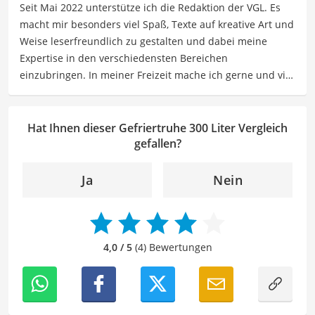
Seit Mai 2022 unterstütze ich die Redaktion der VGL. Es
Der Gefriertruhe 300 Liter-Vergleich ist aus unserer Sicht
macht mir besonders viel Spaß, Texte auf kreative Art und
besonders empfehlenswert für
Familien
und
Haushalte
.
Weise leserfreundlich zu gestalten und dabei meine
Expertise in den verschiedensten Bereichen
einzubringen. In meiner Freizeit mache ich gerne und viel
Sport und probiere dabei immer wieder neue Sportarten
aus. Als Lektorin liegt mein Fokus darauf, Texte auf ihre
Klarheit, Verständlichkeit und stilistische Korrektheit zu
Hat Ihnen dieser Gefriertruhe 300 Liter Vergleich
überprüfen. Mein Ziel ist es dabei, die Qualität und den
gefallen?
Ausdruck der Texte zu verbessern, um Ihnen eine
angenehme Leseerfahrung zu bieten. Durch meine
Ja
Nein
langjährige Erfahrung als Lektorin will ich vor allem dazu
beitragen, dass die Inhalte unserer Redaktion optimal
präsentiert werden und ihre volle Wirkung entfalten.
4,0 / 5
(4) Bewertungen