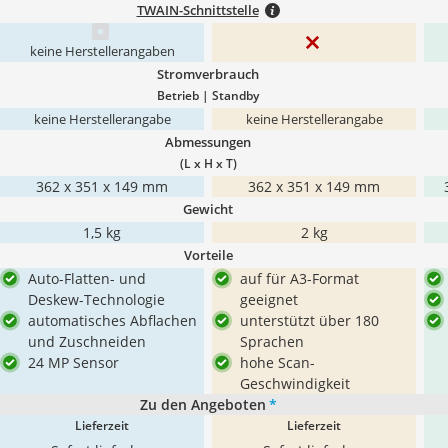
TWAIN-Schnittstelle
keine Herstellerangaben
Stromverbrauch
Betrieb | Standby
keine Herstellerangabe
keine Herstellerangabe
Abmessungen
(L x H x T)
362 x 351 x 149 mm
362 x 351 x 149 mm
Gewicht
1,5 kg
2 kg
Vorteile
Auto-Flatten- und
auf für A3-Format
Deskew-Technologie
geeignet
automatisches Abflachen
unterstützt über 180
und Zuschneiden
Sprachen
24 MP Sensor
hohe Scan-
Geschwindigkeit
Zu den Angeboten
*
Lieferzeit
Lieferzeit