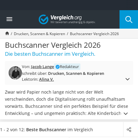
Die beliebtesten Vergleiche nach Kategorie
Vergleich
Elektronik
Powerstation
Drucken, Scannen & Kopieren
Buchscanner Vergleich 2026
Monitor 32 Zoll 4K
Fernseher
Buchscanner Vergleich 2026
Drucker
Die besten Buchscanner im Vergleich.
Desktop-PC
Monitor
Von:
Jacob Lange
Redakteur
Diascanner
schreibt über:
Drucken, Scannen & Kopieren
Laser-Multifunktionsdrucker
Lektorin:
Alina V.
Powerline-Adapter
Powerstation mit Solarpanel
Zwar wird Papier noch lange nicht von der Welt
Gaming-PC
verschwinden, doch die Digitalisierung rollt unaufhaltsam
Soundbar
vorwärts. Buchscanner sind ein perfektes Beispiel für diese
17-Zoll-Laptop
Entwicklung – und ungemein praktisch: Alte Kinderbücher
Satellitenschüssel
bleiben für die Ewigkeit erhalten, Auszüge lassen sich an
Gaming-Headset
Freunde in der ganzen Welt verschicken, Ausleihfristen der
1 - 2 von 12:
Beste Buchscanner
im Vergleich
Schnurloses Telefon
Bibliothek kümmern Sie ebenfalls nicht mehr.
Falls Sie