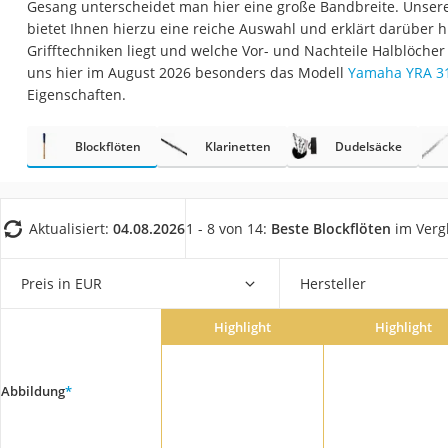
Gesang unterscheidet man hier eine große Bandbreite. Unsere 
Trekkingschuhe H
bietet Ihnen hierzu eine reiche Auswahl und erklärt darüber 
Reisetasche mit Ro
Grifftechniken liegt und welche Vor- und Nachteile Halblöcher
uns hier im August 2026 besonders das Modell
Yamaha YRA 312
Klimmzugstation
Eigenschaften.
Koffer
Nachtsichtgerät
Blockflöten
Klarinetten
Dudelsäcke
Faltschloss
Handgepäck-Koffe
Aktualisiert:
04.08.2026
1 - 8 von 14:
Beste Blockflöten
im Verg
Vibrationsplatte
Wanderschuhe He
Preis in EUR
Hersteller
Sicherheitsweste R
Highlight
Highlight
Service
Abbildung
*