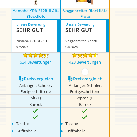
Yamaha YRA 312BIII Alt-
Voggenreiter Blockflöte
Blockflöte
Flöte
Unsere Bewertung
Unsere Bewertung
SEHR GUT
SEHR GUT
Yamaha YRA 312BIII Alt-Blockflöte
Voggenreiter Blockflöte Flöte
07/2026
08/2026
634 Bewertungen
423 Bewertungen
mehr anzeigen
Preis­vergleich
Preis­vergleich
Anfänger, Schüler,
Anfänger, Schüler,
Fortgeschrittene
Fortgeschrittene
Alt (F)
Sopran (C)
Barock
Barock
•
•
Tasche
Tasche
•
•
Grifftabelle
Grifftabelle