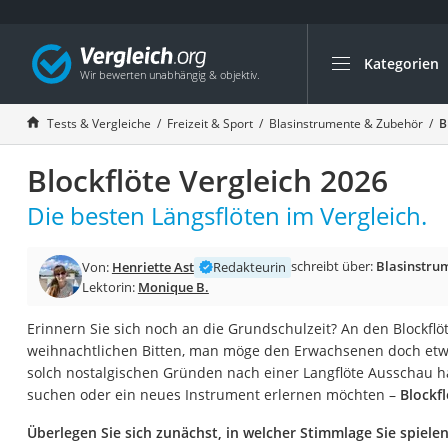
Kategorien
Die beliebtesten V
Freizeit & Sport
Tests & Vergleiche
Freizeit & Sport
Blasinstrumente & Zubehör
B
Gartentrampolin
Blockflöte Vergleich 2026
Trampolin
Metalldetektor
Die besten Längsflöten im Vergleich.
Eufab-Fahrradträg
schreibt über:
Blasinstru
Von:
Henriette Ast
Redakteurin
Trampolin 366 cm
Lektorin:
Monique B.
Fahrradschloss
Erinnern Sie sich noch an die Grundschulzeit? An den Blockflö
Aluminium-Koffer
weihnachtlichen Bitten, man möge den Erwachsenen doch etwas
Futterboot
solch nostalgischen Gründen nach einer Langflöte Ausschau hal
suchen oder ein neues Instrument erlernen möchten –
Blockf
Air Bike
E-Bike-Dreirad
Überlegen Sie sich zunächst, in welcher Stimmlage Sie spiele