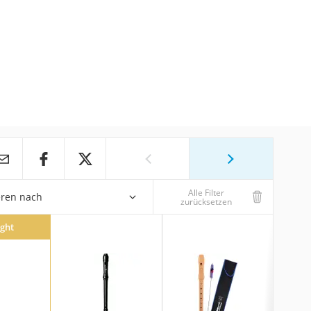
Alle Filter
eren nach
zurücksetzen
ight