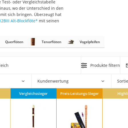
Test- oder Vergleichstabelle
erren
hinaus, wo der Unterschied in den
llen
 mit sich bringen. Überzeugt hat
BIII Alt-Blockflöte
*
mit seinen
Querflöten
Tenorflöten
Vogelpfeifen
r
leich
Produkte filtern
rren
Kundenwertung
Sorti
eiten
Vergleichssieger
Preis-Leistungs-Sieger
Highl