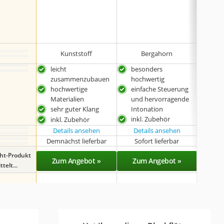
•
Tasch
•
Wisch
•
Fettd
•
Grifft
Kunststoff
Bergahorn
leicht
besonders
seh
zusammenzubauen
hochwertig
Edle
hochwertige
einfache Steuerung
gün
Materialien
und hervorragende
Kür
sehr guter Klang
Intonation
Kla
inkl. Zubehör
inkl. Zubehör
Details ansehen
Details ansehen
Det
Demnächst lieferbar
Sofort lieferbar
Sof
ght-Produkt
Zum Angebot »
Zum Angebot »
Zu
telt...