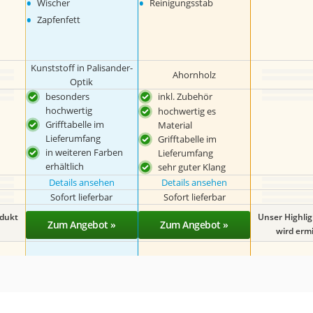
•
•
Wischer
Reinigungsstab
•
Zapfenfett
Kunststoff in Palisander-
Ahornholz
Optik
besonders
inkl. Zubehör
hochwertig
hochwertig es
Grifftabelle im
Material
Lieferumfang
Grifftabelle im
in weiteren Farben
Lieferumfang
erhältlich
sehr guter Klang
Details ansehen
Details ansehen
Sofort lieferbar
Sofort lieferbar
odukt
Unser Highli
Zum Angebot »
Zum Angebot »
wird ermit