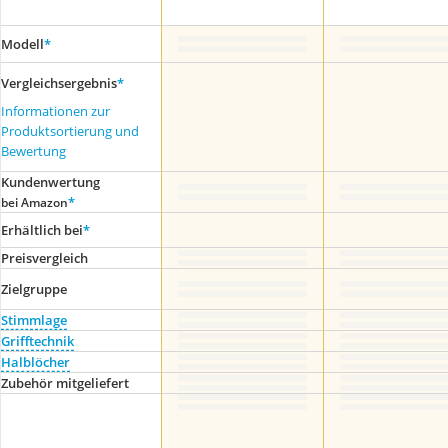
Modell
*
Vergleichsergebnis
*
Informationen zur
Produktsortierung und
Bewertung
Kundenwertung
*
bei Amazon
Erhältlich bei
*
Preis­vergleich
Zielgruppe
Stimmlage
Grifftechnik
Halblöcher
Zubehör mitgeliefert