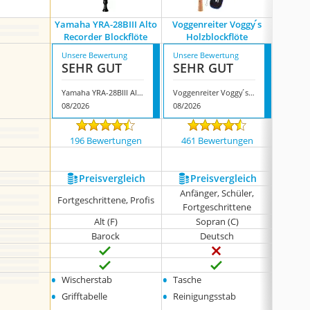
Yamaha YRA-28BIII Alto
Voggenreiter Voggy ́s
Recorder Blockflöte
Holzblockflöte
Unsere Bewertung
Unsere Bewertung
Unsere
SEHR GUT
SEHR GUT
SEH
Yamaha YRA-28BIII Alto Recorder Blockflöte
Voggenreiter Voggy ́s Holzblockflöte
Aulos 
08/2026
08/2026
07/202
196 Bewertungen
461 Bewertungen
379
Preis­vergleich
Preis­vergleich
P
Anfänger, Schüler,
Anfä
Fortgeschrittene, Profis
Fortgeschrittene
For
Alt (F)
Sopran (C)
Barock
Deutsch
•
•
•
Wischerstab
Tasche
abne
•
•
Daume
Grifftabelle
Reinigungsstab