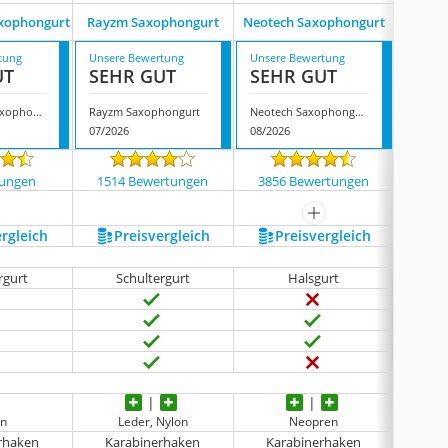
xophongurt
Rayzm Saxophongurt
Neotech Saxophongurt
Soun
tung
Unsere Bewertung
Unsere Bewertung
Unsere
UT
SEHR GUT
SEHR GUT
GUT
BG S40CSH Saxophongurt
Rayzm Saxophongurt
Neotech Saxophongurt
Sound
07/2026
08/2026
07/202
tungen
1514 Bewertungen
3856 Bewertungen
121
mehr anzeigen
ergleich
Preis­vergleich
Preis­vergleich
P
rgurt
Schultergurt
Halsgurt
S
on
Leder, Nylon
Neopren
rhaken
Karabinerhaken
Karabinerhaken
Ka