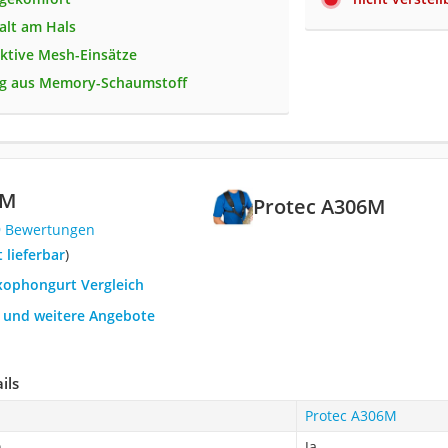
Halt am Hals
ktive Mesh-Einsätze
ng aus Memory-Schaumstoff
6M
Protec A306M
9 Bewertungen
t lieferbar
)
axophongurt Vergleich
h und weitere Angebote
ils
Protec A306M
n
Ja