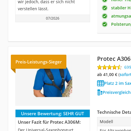
wir jedoch, dass er sich nicht
stabiler 
verstellen lässt.
atmungsa
07/2026
Polsteru
Protec A30
Preis-Leistungs-Sieger
69
ab 41,00 €
(
Sofor
Platz 2 im S
Preisvergleic
Technische Deta
Unsere Bewertung:
SEHR GUT
Modell
Unser Fazit für Protec A306M:
Der Universal-Saxophongurt
Für Altsaxopho