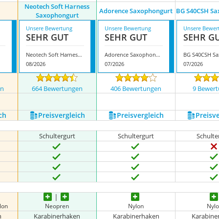
Neotech Soft Harness
Adorence Saxophongurt
BG S40CSH Sa
Saxophongurt
Unsere Bewertung
Unsere Bewertung
Unsere Bewer
SEHR GUT
SEHR GUT
SEHR G
Neotech Soft Harness Saxophongurt
Adorence Saxophongurt
08/2026
07/2026
07/2026
en
664 Bewertungen
406 Bewertungen
9 Bewer
ch
Preis­vergleich
Preis­vergleich
Preis­v
Schultergurt
Schultergurt
Schulte
lon
Neopren
Nylon
Nyl
n
Karabinerhaken
Karabinerhaken
Karabine