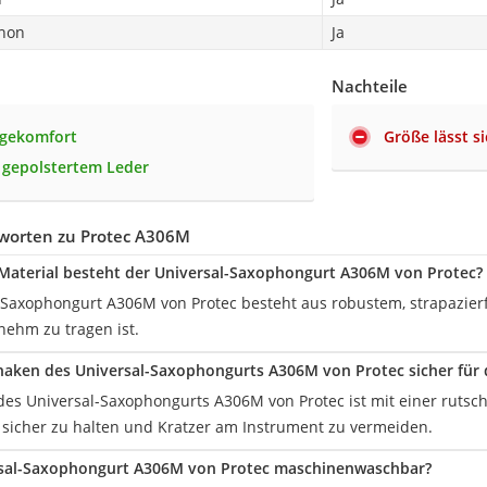
hon
Ja
Nachteile
agekomfort
Größe lässt s
 gepolstertem Leder
worten zu Protec A306M
Material besteht der Universal-Saxophongurt A306M von Protec?
-Saxophongurt A306M von Protec besteht aus robustem, strapazier
nehm zu tragen ist.
lhaken des Universal-Saxophongurts A306M von Protec sicher für
 des Universal-Saxophongurts A306M von Protec ist mit einer ruts
sicher zu halten und Kratzer am Instrument zu vermeiden.
ersal-Saxophongurt A306M von Protec maschinenwaschbar?