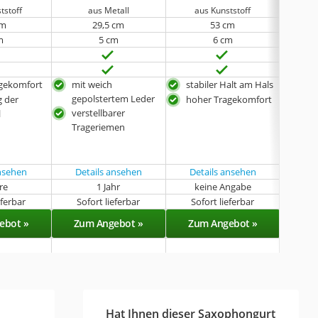
tstoff
aus Metall
aus Kunststoff
au
cm
29,5 cm
53 cm
1
m
5 cm
6 cm
gekomfort
mit weich
stabiler Halt am Hals
hoh
gepolstertem Leder
g der
hoher Tragekomfort
lei
verstellbarer
l
rob
Trageriemen
ansehen
Details ansehen
Details ansehen
Det
hre
1 Jahr
keine Angabe
k
eferbar
Sofort lieferbar
Sofort lieferbar
Sof
ebot »
Zum Angebot »
Zum Angebot »
Zu
Hat Ihnen dieser Saxophongurt