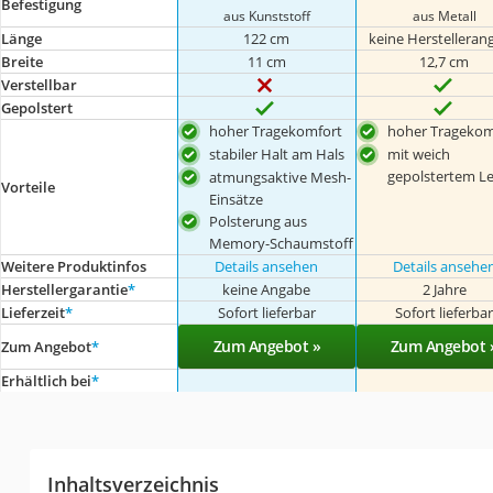
Befestigung
aus Kunststoff
aus Metall
Länge
122 cm
keine Herstelleran
Breite
11 cm
12,7 cm
Verstellbar
Gepolstert
hoher Tragekomfort
hoher Tragekom
stabiler Halt am Hals
mit weich
gepolstertem L
atmungsaktive Mesh-
Vorteile
Einsätze
Polsterung aus
Memory-Schaumstoff
Weitere Produktinfos
Details ansehen
Details ansehe
Herstellergarantie
*
keine Angabe
2 Jahre
Lieferzeit
*
Sofort lieferbar
Sofort lieferba
Zum Angebot »
Zum Angebot 
Zum Angebot
*
Erhältlich bei
*
Inhaltsverzeichnis