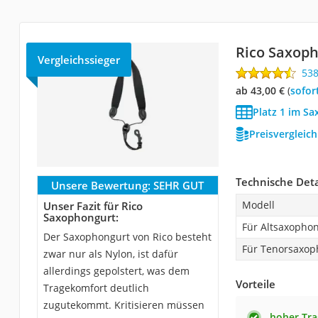
Rico Saxop
Vergleichssieger
53
ab 43,00 €
(
Sofor
Platz 1 im S
Preisvergleic
Technische Deta
Unsere Bewertung:
SEHR GUT
Modell
Unser Fazit für Rico
Saxophongurt:
Für Altsaxopho
Der Saxophongurt von Rico besteht
Für Tenorsaxop
zwar nur als Nylon, ist dafür
allerdings gepolstert, was dem
Vorteile
Tragekomfort deutlich
zugutekommt. Kritisieren müssen
hoher Tr