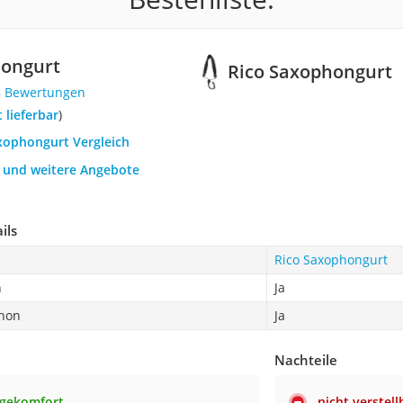
hongurt
Rico Saxophongurt
8 Bewertungen
t lieferbar
)
axophongurt Vergleich
h und weitere Angebote
ils
Rico Saxophongurt
n
Ja
hon
Ja
Nachteile
agekomfort
nicht verstell