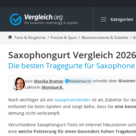
Kategorien
Die beliebtesten V
Freizeit & Sport
Tests & Vergleiche
Freizeit & Sport
Blasinstrumente & Zubehör
S
Gartentrampolin
Saxophongurt Vergleich 202
Trampolin
Metalldetektor
Die besten Tragegurte für Saxophone 
Eufab-Fahrradträg
schreibt über:
Blasinst
Von:
Monika Bremer
Redakteurin
Trampolin 366 cm
Lektorin:
Monique B.
Fahrradschloss
Noch wichtiger als ein
Saxophonständer
ist als Zubehör für d
Aluminium-Koffer
entlastet Sie beim Spielen und sorgt dafür, dass Sie
eine bess
Futterboot
Atmung nicht verkrampft.
Air Bike
Verschiedene Saxophongurt-Tests im Internet fokussieren sich
E-Bike-Dreirad
eine
weiche Polsterung für einen besonders hohen Tragekom