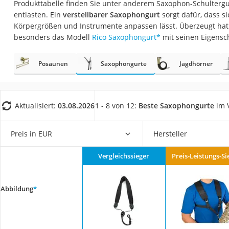
Produkttabelle finden Sie unter anderem Saxophon-Schultergur
Trekkingschuhe H
entlasten. Ein
verstellbarer Saxophongurt
sorgt dafür, dass s
Reisetasche mit Ro
Körpergrößen und Instrumente anpassen lässt. Überzeugt hat
besonders das Modell
Rico Saxophongurt
*
mit seinen Eigensc
Klimmzugstation
Koffer
Posaunen
Saxophongurte
Jagdhörner
Nachtsichtgerät
Faltschloss
Handgepäck-Koffe
Aktualisiert:
03.08.2026
1 - 8 von 12:
Beste Saxophongurte
im V
Vibrationsplatte
Preis in EUR
Hersteller
Wanderschuhe He
Sicherheitsweste R
Vergleichssieger
Preis-Leistungs-Si
Service
Abbildung
*