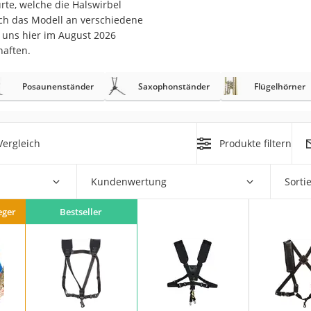
te, welche die Halswirbel
erren
ich das Modell an verschiedene
llen
 uns hier im August 2026
haften.
Posaunenständer
Saxophonständer
Flügelhörner
r
ergleich
Produkte filtern
Kundenwertung
Sorti
rren
eiten
eger
Bestseller