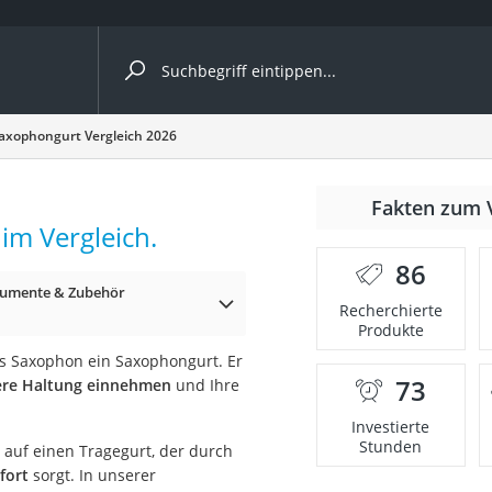
ergleiche nach Kategorie
axophongurt Vergleich 2026
6
Fakten zum 
im Vergleich.
er
86
rumente & Zubehör
Recherchierte
Produkte
as Saxophon ein Saxophongurt. Er
73
ere Haltung einnehmen
und Ihre
Investierte
Stunden
 auf einen Tragegurt, der durch
fort
sorgt. In unserer