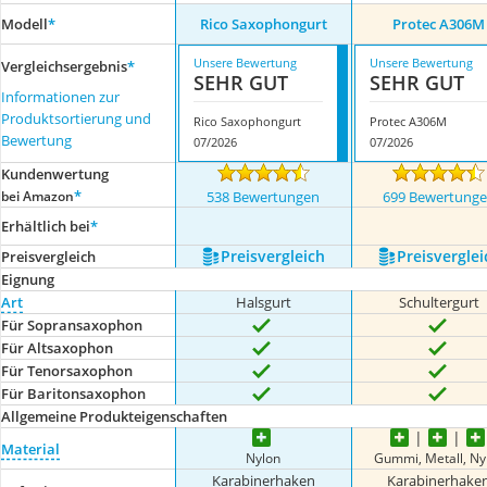
Modell
*
Rico Saxophongurt
Protec A306M
Unsere Bewertung
Unsere Bewertung
Vergleichsergebnis
*
SEHR GUT
SEHR GUT
Informationen zur
Produktsortierung und
Rico Saxophongurt
Protec A306M
Bewertung
07/2026
07/2026
Kundenwertung
*
bei Amazon
538 Bewertungen
699 Bewertung
Erhältlich bei
*
Preis­vergleich
Preis­verglei
Preis­vergleich
Eignung
Art
Halsgurt
Schultergurt
Für Sopransaxophon
Für Altsaxophon
Für Tenorsaxophon
Für Baritonsaxophon
Allgemeine Produkteigenschaften
Material
Nylon
Gummi, Metall, Ny
Karabinerhaken
Karabinerhake