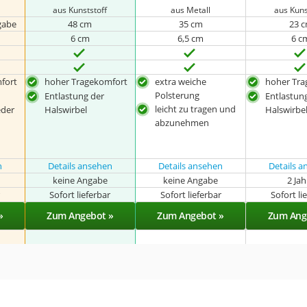
aus Kunststoff
aus Metall
aus Kuns
gabe
48 cm
35 cm
23 
6 cm
6,5 cm
6 c
fort
hoher Tragekomfort
extra weiche
hoher Tra
Polsterung
Entlastung der
Entlastun
leicht zu tragen und
eder
Halswirbel
Halswirbe
abzunehmen
n
Details ansehen
Details ansehen
Details 
keine Angabe
keine Angabe
2 Ja
r
Sofort lieferbar
Sofort lieferbar
Sofort li
»
Zum Angebot »
Zum Angebot »
Zum Ang