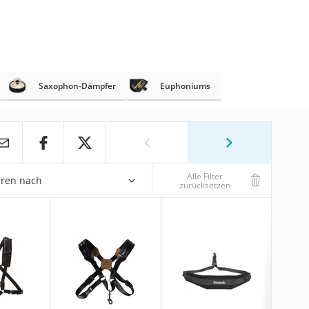
Saxophon-Dämpfer
Euphoniums
Alle Filter
eren nach
zurücksetzen