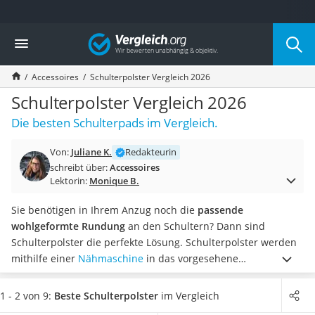
Die beliebtesten Vergleiche nach Kategorie
Vergleich
Mode
Boxershorts
Accessoires
Schulterpolster Vergleich 2026
Cellulite-Leggings
Herrensocken
Schulterpolster Vergleich 2026
Polarisierte Sonnenbrille
Die besten Schulterpads im Vergleich.
Hausschuhe Herren
Radunterhose Damen
Von:
Juliane K.
Redakteurin
Suunto-Uhr
schreibt über:
Accessoires
Überzieh-Sonnenbrille
Lektorin:
Monique B.
RFID-Blocker
Sneaker Herren
Sie benötigen in Ihrem Anzug noch die
passende
Geldbörse Herren
wohlgeformte Rundung
an den Schultern? Dann sind
Knirps-Regenschirm
Schulterpolster die perfekte Lösung. Schulterpolster werden
Periodenunterwäsche
mithilfe einer
Nähmaschine
in das vorgesehene
RFID-Schutzkarte
Kleidungsstück genäht. Laut gängigen Online-Tests sind die
Motorradbrillen
Polster nicht nur atmungsaktiv, sondern sorgen auch für ein
1 - 2 von 9:
Beste Schulterpolster
im Vergleich
Lederhose
gutes Tragegefühl.
Wählen Sie jetzt aus unserer