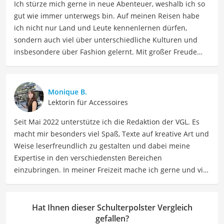
Ich stürze mich gerne in neue Abenteuer, weshalb ich so
gut wie immer unterwegs bin. Auf meinen Reisen habe
ich nicht nur Land und Leute kennenlernen dürfen,
sondern auch viel über unterschiedliche Kulturen und
insbesondere über Fashion gelernt. Mit großer Freude
möchte ich nun mein Fachwissen und meine Leidenschaft
für Bekleidung als Autorin im Bereich Mode mit Ihnen
teilen. Meine Beiträge umfassen Modetrends,
Monique B.
Stylingtipps, Produktbewertungen und Modeinspirationen
Lektorin für Accessoires
für verschiedene Anlässe.
Seit Mai 2022 unterstütze ich die Redaktion der VGL. Es
Der Schulterpolster-Vergleich ist aus unserer Sicht
macht mir besonders viel Spaß, Texte auf kreative Art und
besonders empfehlenswert für
Sportler
und
Weise leserfreundlich zu gestalten und dabei meine
Businessleute
.
Expertise in den verschiedensten Bereichen
einzubringen. In meiner Freizeit mache ich gerne und viel
Sport und probiere dabei immer wieder neue Sportarten
aus. Als Lektorin liegt mein Fokus darauf, Texte auf ihre
Klarheit, Verständlichkeit und stilistische Korrektheit zu
Hat Ihnen dieser Schulterpolster Vergleich
überprüfen. Mein Ziel ist es dabei, die Qualität und den
gefallen?