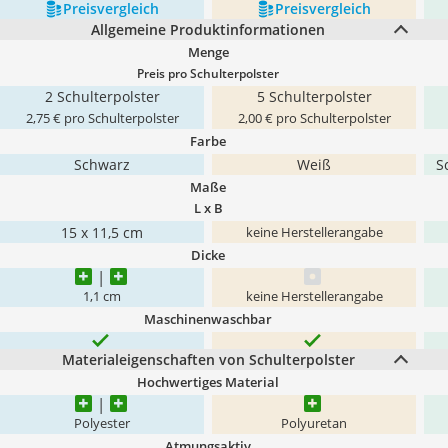
Preis­vergleich
Preis­vergleich
Allgemeine Produktinformationen
Menge
Preis pro Schulterpolster
2 Schulterpolster
5 Schulterpolster
2,75 € pro Schulterpolster
2,00 € pro Schulterpolster
Farbe
Schwarz
Weiß
S
Maße
L x B
15 x 11,5 cm
keine Herstellerangabe
Dicke
1,1 cm
keine Herstellerangabe
Maschinenwaschbar
Materialeigenschaften von Schulterpolster
Hochwertiges Material
Polyester
Polyuretan
Atmungsaktiv