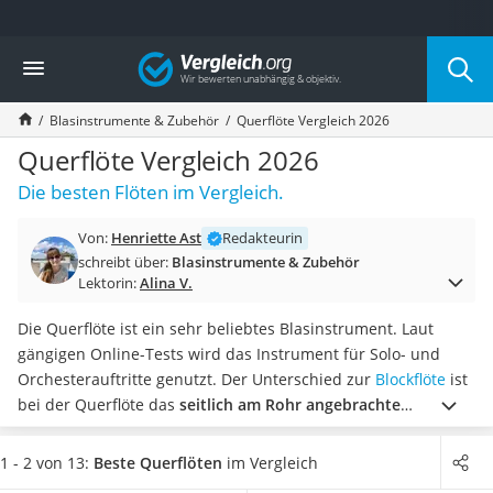
Die beliebtesten Vergleiche nach Kategorie
Vergleich
Freizeit & Sport
Gartentrampolin
Blasinstrumente & Zubehör
Querflöte Vergleich 2026
Trampolin
Metalldetektor
Querflöte Vergleich 2026
Eufab-Fahrradträger
Die besten Flöten im Vergleich.
Trampolin 366 cm
Fahrradschloss
Von:
Henriette Ast
Redakteurin
Aluminium-Koffer
schreibt über:
Blasinstrumente & Zubehör
Futterboot
Lektorin:
Alina V.
Air Bike
E-Bike-Dreirad
Die Querflöte ist ein sehr beliebtes Blasinstrument. Laut
Trekkingschuhe Herren
gängigen Online-Tests wird das Instrument für Solo- und
Reisetasche mit Rollen
Orchesterauftritte genutzt. Der Unterschied zur
Blockflöte
ist
Klimmzugstation
bei der Querflöte das
seitlich am Rohr angebrachte
Koffer
Anblasloch
.
Sie sind Musikeinsteiger und wollen lernen, wie
Nachtsichtgerät
man die Querflöte spielt? Wählen Sie jetzt eine
besonders
1 - 2 von 13:
Beste Querflöten
im Vergleich
Faltschloss
anfängerfreundliche
Flöte aus unserer Produkttabelle, um