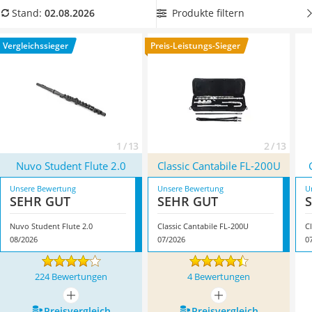
Handgepäck-Koffer
schnell die Grifftabelle der Querflöte zu meistern. Überzeugt
Produkte filtern
Stand:
02.08.2026
Vibrationsplatte
hat uns hier im August 2026 besonders das Modell
Nuvo
Wanderschuhe Herren
Student Flute 2.0
*
mit seinen Eigenschaften.
Vergleichssieger
Preis-Leistungs-Sieger
Sicherheitsweste Reiten
Service
1 / 13
2 / 13
Nuvo Student Flute 2.0
Classic Cantabile FL-200U
Unsere Bewertung
Unsere Bewertung
U
SEHR GUT
SEHR GUT
Nuvo Student Flute 2.0
Classic Cantabile FL-200U
C
08/2026
07/2026
0
224 Bewertungen
4 Bewertungen
mehr anzeigen
mehr anzeigen
Preis­vergleich
Preis­vergleich