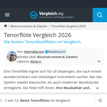
Die beliebtesten Vergleiche nach Kategorie
Vergleich
Freizeit & Sport
Gartentrampolin
Blasinstrumente & Zubehör
Tenorflöte Vergleich 2026
Trampolin
Metalldetektor
Tenorflöte Vergleich 2026
Eufab-Fahrradträger
Die besten Tenorblockflöten im Vergleich.
Trampolin 366 cm
Fahrradschloss
Von:
Henriette Ast
Redakteurin
Aluminium-Koffer
schreibt über:
Blasinstrumente & Zubehör
Futterboot
Lektorin:
Alina V.
Air Bike
E-Bike-Dreirad
Eine Tenorflöte eignet sich für all diejenigen, die nach einem
Trekkingschuhe Herren
wunderschönen und vielseitigen Instrument suchen, das das
Reisetasche mit Rollen
Spielen sowohl klassischer als auch moderner Musikstücke
Klimmzugstation
ermöglicht. Die Flöte hilft Ihnen,
Ihre Musikalität und
Koffer
Atemtechnik zu verbessern
. Diversen Online-Tests zufolge
Nachtsichtgerät
besitzt sie zudem einen tieferen Ton als eine Bambusflöte
1 - 2 von 12:
Beste Tenorflöten
im Vergleich
Faltschloss
oder Querflöte. Es stehen verschiedene Griffweisen und