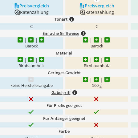
mehr anzeigen
Preis­vergleich
Preis­vergleich
Ratenzahlung
Ratenzahlung
Tonart
C
C
Einfache Griffweise
Barock
Barock
Material
Birnbaumholz
Birnbaumholz
Geringes Gewicht
keine Herstellerangabe
‎560 g
Gabelgriff
Für Profis geeignet
Für Anfänger geeignet
Farbe