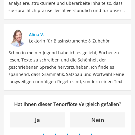
analysiere, strukturiere und überarbeite Inhalte so, dass
sie sprachlich präzise, leicht verständlich und für unsere
Leser:innen informierend sind. Mein Schwerpunkt liegt
dabei unter anderem auf Freizeit-Themen. Auch privat
beschäftige ich mich gerne mit verschiedenen Hobbys
Alina V.
und Freizeitaktivitäten. Dieses Interesse spiegelt sich in
Lektorin für Blasinstrumente & Zubehör
meinen Beiträgen wider, die sich mit Freizeitideen,
Schon in meiner Jugend habe ich es geliebt, Bücher zu
Reiseempfehlungen, Hobbytipps und Anregungen für die
lesen, Texte zu schreiben und die Schönheit der
Freizeitgestaltung befassen.
geschriebenen Sprache hervorzuheben. Ich finde es
Der Tenorflöte-Vergleich ist aus unserer Sicht besonders
spannend, dass Grammatik, Satzbau und Wortwahl keine
empfehlenswert für
Musikstudenten
und
Musiker
.
langweiligen unnötigen Regeln sind, sondern einen Text
zum Leben erwecken können. Deshalb habe ich es mir
zur Aufgabe gemacht, mein Know How und die Liebe zum
geschriebenen Wort als Lektorin bei VGL in unsere Texte
Hat Ihnen dieser Tenorflöte Vergleich gefallen?
einfließen zu lassen. Mit meinem Auge für
Detailgenauigkeit und sprachliche Präzision unterstütze
Ja
Nein
ich unser Redaktionsteam dabei, qualitativ hochwertige
und fehlerfreie Inhalte zu liefern. Dabei liebe ich es,