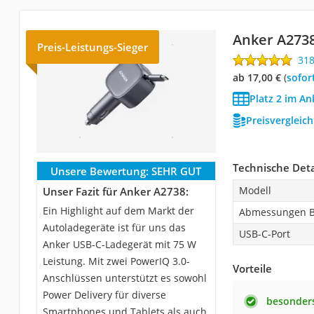
Anker A273
Preis-Leistungs-Sieger
31
ab 17,00 €
(
Sofor
Platz 2 im An
Preisvergleic
Technische Deta
Unsere Bewertung:
SEHR GUT
Modell
Unser Fazit für Anker A2738:
Ein Highlight auf dem Markt der
Abmessungen B
Autoladegeräte ist für uns das
USB-C-Port
Anker USB-C-Ladegerät mit 75 W
Leistung. Mit zwei PowerIQ 3.0-
Vorteile
Anschlüssen unterstützt es sowohl
Power Delivery für diverse
besonder
Smartphones und Tablets als auch