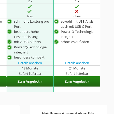
2 x
1 x
blau
ohne
ro
sehr hohe Leistung pro
sowohl mit USB-A- als
Port
auch mit USB-C-Port
besonders hohe
PowerIQ-Technologie
Gesamtleistung
integriert
mit 2 USB-A-Ports
schnelles Aufladen
PowerIQ-Technologie
integriert
besonders kompakt
Details ansehen
Details ansehen
18 Monate
24 Monate
Sofort lieferbar
Sofort lieferbar
Zum Angebot »
Zum Angebot »
Hat Ihnen dieser Anker-Kfz-