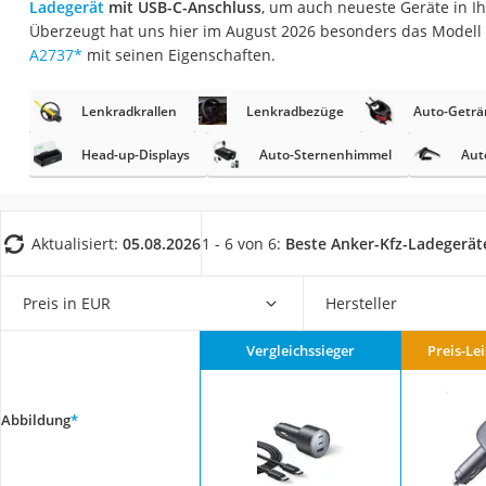
Ladegerät
mit USB-C-Anschluss
, um auch neueste Geräte in I
Gaming-PC
Überzeugt hat uns hier im August 2026 besonders das Modell
Soundbar
A2737
*
mit seinen Eigenschaften.
17-Zoll-Laptop
Lenkradkrallen
Lenkradbezüge
Auto-Geträ
Satellitenschüssel
Gaming-Headset
Head-up-Displays
Auto-Sternenhimmel
Aut
Schnurloses Telef
Tablets unter 200 
Aktualisiert:
05.08.2026
1 - 6 von 6:
Beste Anker-Kfz-Ladegerät
Ladekabel Typ 2 S
Lichtwecker
Preis in EUR
Hersteller
Acer Aspire
Vergleichssieger
Preis-Le
Service
Abbildung
*