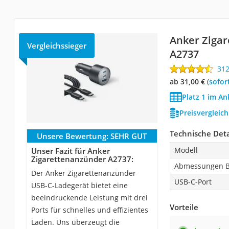
Anker Ziga
Vergleichssieger
A2737
31
ab 31,00 €
(
Sofor
Platz 1 im An
Preisvergleic
Technische Deta
Unsere Bewertung:
SEHR GUT
Modell
Unser Fazit für Anker
Zigarettenanzünder A2737:
Abmessungen B
Der Anker Zigarettenanzünder
USB-C-Port
USB-C-Ladegerät bietet eine
beeindruckende Leistung mit drei
Vorteile
Ports für schnelles und effizientes
Laden. Uns überzeugt die