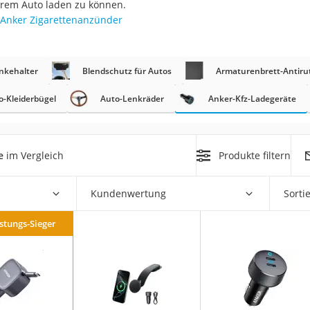
hrem Auto laden zu können.
Anker Zigarettenanzünder
nkehalter
Blendschutz für Autos
Armaturenbrett-Antir
o-Kleiderbügel
Auto-Lenkräder
Anker-Kfz-Ladegeräte
on
Euro
e
im Vergleich
Produkte filtern
chuko
Kundenwertung
Sorti
istungs-Sieger