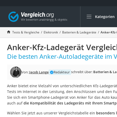
Kategorien
Die beliebtesten V
Elektronik
Tests & Vergleiche
Elektronik
Batterien & Ladegeräte
Anker-Kfz-
Powerstation
Anker-Kfz-Ladegerät Verglei
Monitor 32 Zoll 4K
Fernseher
Die besten Anker-Autoladegeräte im V
Drucker
Desktop-PC
schreibt über:
Batterien & L
Von:
Jacob Lange
Redakteur
Monitor
Anker bietet eine Vielzahl von unterschiedlichen Kfz-Ladegerä
Diascanner
Tests im Internet in der Leistung, den Anschlüssen und den F
Laser-Multifunkti
Sie sich ein Smartphone-Ladegerät von Anker für das Auto kau
auch auf
die Kompatibilität des Ladegeräts mit Ihrem Smart
Powerline-Adapter
Powerstation mit 
Wählen Sie jetzt aus unserer Vergleichstabelle ein
besonders l