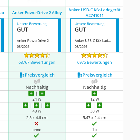
Anker USB-C Kfz-Ladegerät
uo
Anker PowerDrive 2 Alloy
A2741011
Unsere Bewertung
Unsere Bewertung
GUT
GUT
Anker PowerDrive 2 Alloy
Anker USB-C Kfz-Ladegerät A2741011
08/2026
08/2026
63767 Bewertungen
6975 Bewertungen
Preis­vergleich
Preis­vergleich
Nachhaltig
Nachhaltig
24 W
12 W
48 W
30 W
2,5 x 4,6 cm
5,47 x 2,4 cm
ohne
1 x