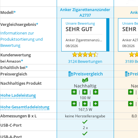
Anker Zigarettenanzünder
Modell
*
Ank
A2737
Unsere Bewertung
Unsere B
Vergleichsergebnis
*
SEHR GUT
SEHR
Informationen zur
Produktsortierung und
Anker Zigarettenanzünder A2737
Anker A2
Bewertung
08/2026
08/2026
Kundenwertung
*
bei Amazon
3124 Bewertungen
3189 B
Erhältlich bei
*
Preis­vergleich
Prei
Preis­vergleich
Nachhaltiges Produkt
Nachhaltig
Nac
Hohe Ladeleistung
100 W
Hohe Gesamtladeleistung
167,5 W
Abmessungen B x L
8,0
keine Herstellerangabe
USB-C-Port
2 x
USB-A-Port