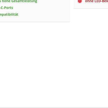
s hohe Gesamtleistung
ohne LED-Bel
-C-Ports
mpatibilität