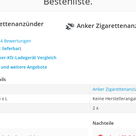
Bestenliste.
rettenanzünder
Anker Zigarettenan
24 Bewertungen
t lieferbar
)
ker-Kfz-Ladegerät Vergleich
h und weitere Angebote
ils
Anker Zigarettenanz
 x L
Keine Herstellerang
2 x
Nachteile