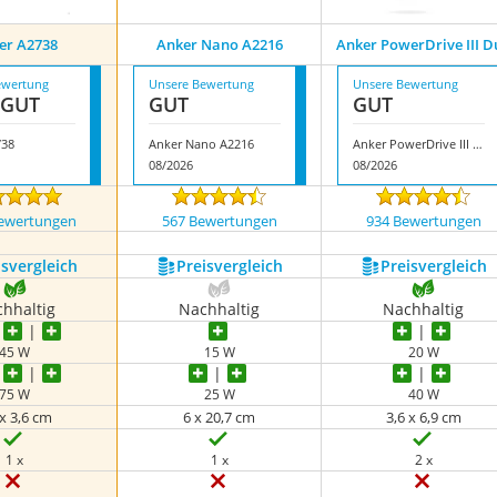
er A2738
Anker Nano A2216
Anker PowerDrive III D
ewertung
Unsere Bewertung
Unsere Bewertung
 GUT
GUT
GUT
738
Anker Nano A2216
Anker PowerDrive III Duo
08/2026
08/2026
ewertungen
567 Bewertungen
934 Bewertungen
s­vergleich
Preis­vergleich
Preis­vergleich
hhaltig
Nachhaltig
Nachhaltig
45 W
15 W
20 W
75 W
25 W
40 W
 x 3,6 cm
6 x 20,7 cm
3,6 x 6,9 cm
1 x
1 x
2 x