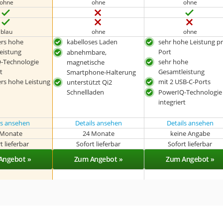
ohne
ohne
ohne
blau
ohne
ohne
rs hohe
kabelloses Laden
sehr hohe Leistung p
eistung
Port
abnehmbare,
-Technologie
sehr hohe
magnetische
t
Gesamtleistung
Smartphone-Halterung
rs hohe Leistung
mit 2 USB-C-Ports
unterstützt Qi2
Schnellladen
PowerIQ-Technologie
integriert
ls ansehen
Details ansehen
Details ansehen
 Monate
24 Monate
keine Angabe
t lieferbar
Sofort lieferbar
Sofort lieferbar
Angebot »
Zum Angebot »
Zum Angebot »