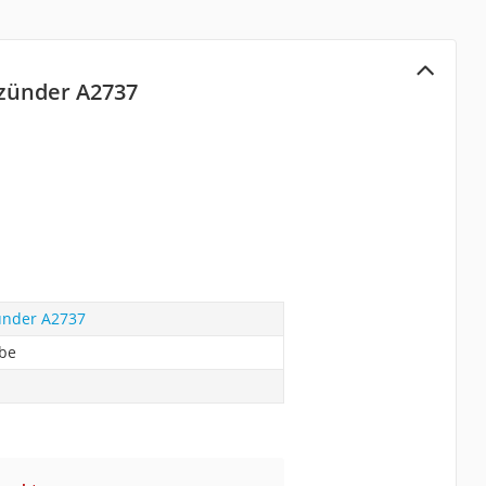
zünder A2737
ünder A2737
abe