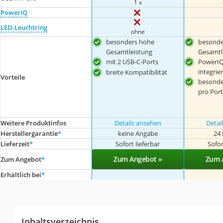
1 x
PowerIQ
LED-Leuchtring
ohne
besonders hohe
besonde
Gesamtleistung
Gesamtl
mit 2 USB-C-Ports
PowerIQ
integrier
breite Kompatibilität
Vorteile
besonde
pro Port
Weitere Produktinfos
Details ansehen
Detai
Herstellergarantie
*
keine Angabe
24
Lieferzeit
*
Sofort lieferbar
Sofor
Zum Angebot »
Zum 
Zum Angebot
*
Erhältlich bei
*
Inhaltsverzeichnis