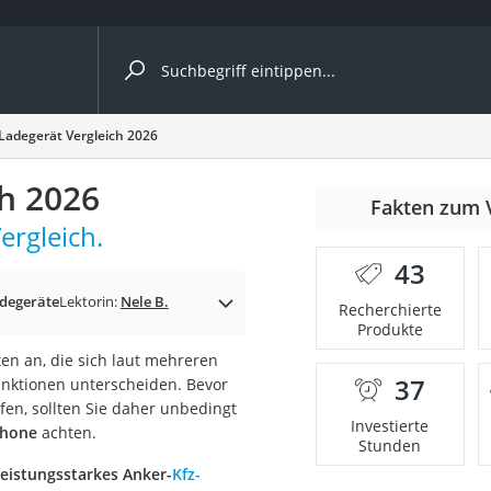
ergleiche nach Kategorie
Ladegerät Vergleich 2026
ch 2026
Fakten zum 
ergleich.
43
adegeräte
Lektorin:
Nele B.
Recherchierte
Produkte
ten an, die sich laut mehreren
37
unktionen unterscheiden. Bevor
onsdrucker
fen, sollten Sie daher unbedingt
Investierte
phone
achten.
Stunden
Solarpanel
eistungsstarkes Anker-
Kfz-