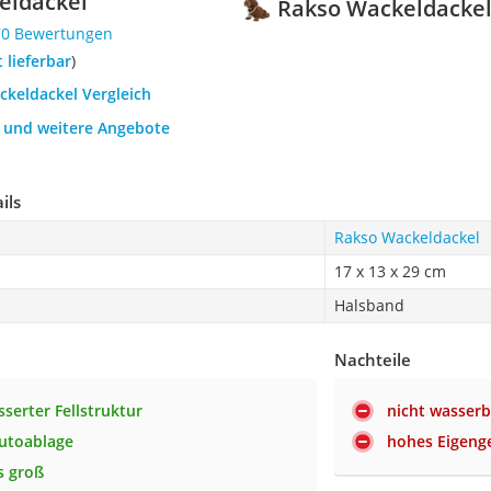
eldackel
Rakso Wackeldacke
70 Bewertungen
t lieferbar
)
ckeldackel Vergleich
h und weitere Angebote
ils
Rakso Wackeldackel
17 x 13 x 29 cm
Halsband
Nachteile
sserter Fellstruktur
nicht wasser
Autoablage
hohes Eigeng
s groß