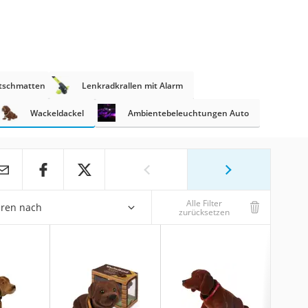
utschmatten
Lenkradkrallen mit Alarm
Wackeldackel
Ambientebeleuchtungen Auto
Alle Filter
eren nach
zurücksetzen