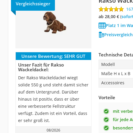
Rakso Wack
Vergleichssieger
16
ab 28,00 €
(
Sofor
Platz 1 im Wa
Preisvergleic
Technische Deta
Unsere Bewertung:
SEHR GUT
Modell
Unser Fazit für Rakso
Wackeldackel:
Maße H x L x B
Der Rakso Wackeldackel wiegt
Accessoires
solide 550 g und steht damit sicher
auf dem Untergrund. Darüber
Vorteile
hinaus ist positiv, dass er über
eine verbesserte Fellstruktur
mit verbe
verfügt. Zudem ist ein Vorteil, dass
für jede 
er sehr groß ist.
besonder
08/2026