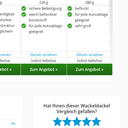
 g
220 g
280 g
sichere Befestigung
beflockt
mit
ändigkeit
Kön
weich beflockter
für jede Autoablage
starker
herg
Kunststoff
geeignet
lstruktur
umw
für jede Autoablage
sehr groß
glichem
Har
geeignet
sehr
t
ansehen
Details ansehen
Details ansehen
eferbar
Sofort lieferbar
Sofort lieferbar
Sof
ebot »
Zum Angebot »
Zum Angebot »
Zu
Hat Ihnen dieser Wackeldackel
Vergleich gefallen?