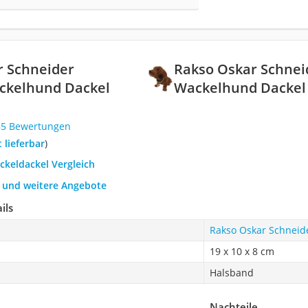
r Schneider
Rakso Oskar Schnei
ackelhund Dackel
Wackelhund Dackel 
85 Bewertungen
t lieferbar
)
ckeldackel Vergleich
h und weitere Angebote
ils
Rakso Oskar Schneide
19 x 10 x 8 cm
Halsband
Nachteile