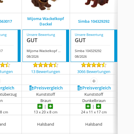
Mijoma Wackelkopf
Toymyto
563017
Simba 104329292
Dackel
1
tung
Unsere Bewertung
Unsere Bewertung
Unsere
GUT
GUT
GUT
17
Mijoma Wackelkopf Dackel
Simba 104329292
08/2026
08/2026
08/202
rtungen
13 Bewertungen
3066 Bewertungen
109
ehr anzeigen
mehr anzeigen
ergleich
Preis­vergleich
Preis­vergleich
P
mtüberzug
Kunststoff
Kunststoff
un
Braun
Dunkelbraun
x 8 cm
13 x 20 x 8 cm
24 x 11 x 17 cm
15,5
and
Halsband
Halsband
K