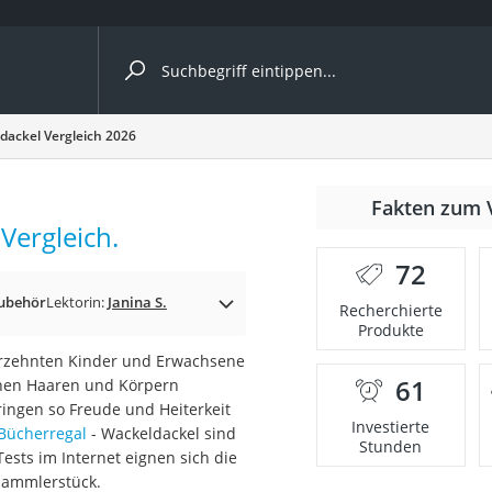
ergleiche nach Kategorie
dackel Vergleich 2026
ängerkupplung (4 Fahrräder)
Fakten zum 
nhängerkupplung)
Vergleich.
ahrräder
72
l)
ubehör
Lektorin:
Janina S.
Recherchierte
Produkte
ahrzehnten Kinder und Erwachsene
ke
61
schen Haaren und Körpern
ingen so Freude und Heiterkeit
Investierte
Bücherregal
- Wackeldackel sind
Stunden
 Tests im Internet eignen sich die
Sammlerstück.