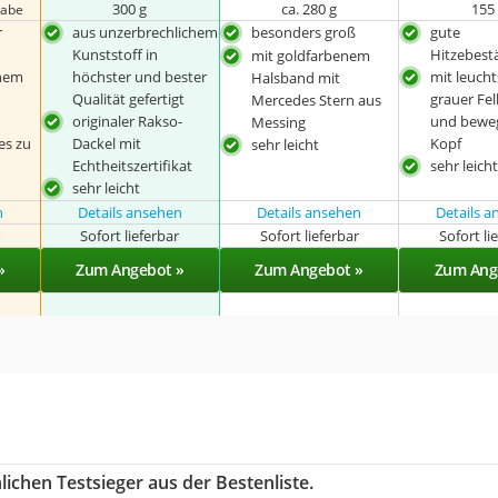
300 g
ca. 280 g
155
gabe
r
aus unzerbrechlichem
besonders groß
gute
Kunststoff in
Hitzebest
mit goldfarbenem
inem
höchster und bester
mit leucht
Halsband mit
Qualität gefertigt
grauer Fel
Mercedes Stern aus
originaler Rakso-
und bewe
Messing
es zu
Dackel mit
Kopf
sehr leicht
d
Echtheitszertifikat
sehr leich
sehr leicht
n
Details ansehen
Details ansehen
Details 
r
Sofort lieferbar
Sofort lieferbar
Sofort li
»
Zum Angebot »
Zum Angebot »
Zum Ang
ichen Testsieger aus der Bestenliste.