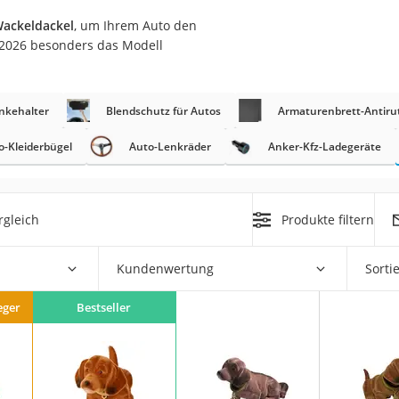
nmobil
Wackeldackel
, um Ihrem Auto den
er
t 2026 besonders das Modell
/55 R16
nkehalter
Blendschutz für Autos
Armaturenbrett-Antir
gerät
o-Kleiderbügel
Auto-Lenkräder
Anker-Kfz-Ladegeräte
pressor
rgleich
Produkte filtern
Kundenwertung
Sorti
eger
Bestseller