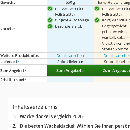
Gewicht
‎550 g
keine Herstelleran
mit verbesserter
mit verbesserte
Fellstruktur
Fellstruktur
für jede Autoablage
Kopf, der mit e
Gegengewicht
besonders groß
Vorteile
gehalten wird,
wackelt, sobald 
Vibrationen un
Stößen kommt
Weitere Produktinfos
Details ansehen
Details ansehe
Lieferzeit
*
Sofort lieferbar
Sofort lieferba
Zum Angebot »
Zum Angebot 
Zum Angebot
*
Erhältlich bei
*
Inhaltsverzeichnis
Wackeldackel Vergleich 2026
Die besten Wackeldackel:
Wählen Sie Ihren persönl