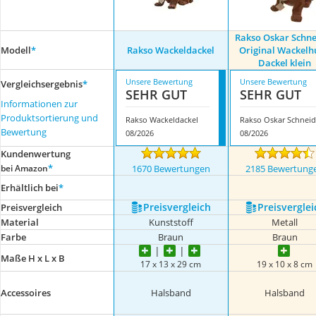
Rakso Oskar Schne
Modell
*
Rakso Wackeldackel
Original Wackel
Dackel klein
Unsere Bewertung
Unsere Bewertung
Vergleichsergebnis
*
SEHR GUT
SEHR GUT
Informationen zur
Produktsortierung und
Rakso Wackeldackel
Ra
Bewertung
08/2026
08/2026
Kundenwertung
*
bei Amazon
1670 Bewertungen
2185 Bewertung
Erhältlich bei
*
Preis­vergleich
Preis­verglei
Preis­vergleich
Material
Kunststoff
Metall
Farbe
Braun
Braun
Maße H x L x B
17 x 13 x 29 cm
19 x 10 x 8 cm
Accessoires
Halsband
Halsband