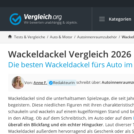
Kategorien
Die beliebtesten V
Auto & Motor
Tests & Vergleiche
Auto & Motor
Autoinnenraumzubehör
Wackel
Fahrradträger-Anh
Wackeldackel Vergleich 2026
Fahrradträger
Fahrradträger (A
Die besten Wackeldackel fürs Auto im 
Fahrradträger 3 F
Benzinkanister (20 
schreibt über:
Autoinnenraumz
Von:
Anne F.
Redakteurin
Dashcam
Wackeldackel sind die unterhaltsamen Spielzeuge, die seit J
Fahrradträger E-Bi
begeistern. Diese niedlichen Figuren mit ihren charakteristi
Benzinkanister
schaukeln und wackeln auf einem kugelförmigen Stand und br
in den Alltag. Ob auf dem Schreibtisch, im Auto oder auf dem
Marderschreck
überall ein Blickfang und ein echter Hingucker
. Laut diverser
Wagenheber 3t
Wackeldackel außerdem hervorragend als Geschenk oder als 