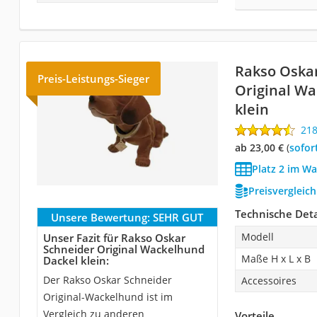
Rakso Oska
Preis-Leistungs-Sieger
Original W
klein
21
ab 23,00 €
(
Sofor
Platz 2 im Wa
Preisvergleic
Technische Deta
Unsere Bewertung:
SEHR GUT
Modell
Unser Fazit für Rakso Oskar
Schneider Original Wackelhund
Maße H x L x B
Dackel klein:
Der Rakso Oskar Schneider
Accessoires
Original-Wackelhund ist im
Vergleich zu anderen
Vorteile