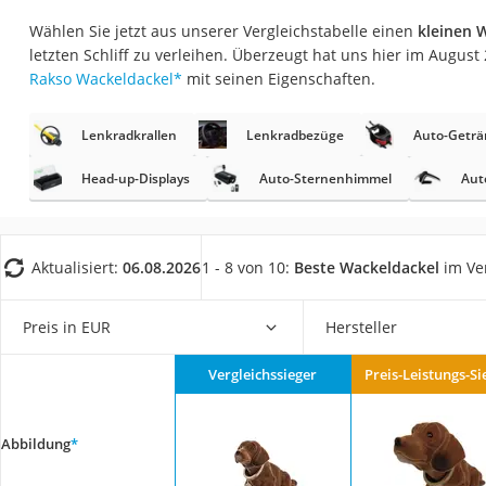
AGM-Batterie Woh
Wählen Sie jetzt aus unserer Vergleichstabelle einen
kleinen 
Thule-Fahrradträg
letzten Schliff zu verleihen. Überzeugt hat uns hier im Augus
Rakso Wackeldackel
*
mit seinen Eigenschaften.
FM-Transmitter
Sommerreifen 205
Lenkradkrallen
Lenkradbezüge
Auto-Geträ
Autobatterie-Lade
Head-up-Displays
Auto-Sternenhimmel
Aut
Starthilfe mit Kom
Alkoholtester
Felgenbaum
Aktualisiert:
06.08.2026
1 - 8 von 10:
Beste Wackeldackel
im Ve
Diesel-Additiv
Preis in EUR
Hersteller
Wagenheber
Service
Vergleichssieger
Preis-Leistungs-Si
Abbildung
*