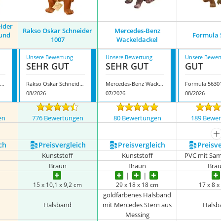
ider
Rakso Oskar Schneider
Mercedes-Benz
hund
Formula 
1007
Wackeldackel
Unsere Bewertung
Unsere Bewertung
Unsere Bewer
SEHR GUT
SEHR GUT
GUT
kso Oskar Schneider Original Wackelhund Dackel klein
Rakso Oskar Schneider 1007
Mercedes-Benz Wackeldackel
Formula 5630
08/2026
07/2026
08/2026
en
776 Bewertungen
80 Bewertungen
189 Bewe
m
ch
Preis­vergleich
Preis­vergleich
Preis­v
Kunststoff
Kunststoff
PVC mit Sa
Braun
Braun
Bra
15 x 10,1 x 9,2 cm
‎29 x 18 x 18 cm
‎17 x 8 
goldfarbenes Halsband
Halsband
mit Mercedes Stern aus
Halsb
Messing